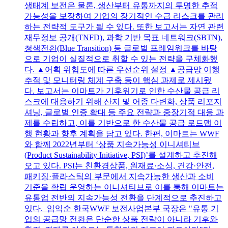
생태계 보전은 물론, 생산부터 유통까지의 투명한 추적
가능성을 보장하여 기업의 장기적인 수급 리스크를 관리
하는 전략적 도구가 될 수 있다. 또한 보고서는 자연 관련
재무정보 공개(TNFD), 과학 기반 목표 네트워크(SBTN),
청색전환(Blue Transition) 등 글로벌 프레임워크를 바탕
으로 기업이 실질적으로 취할 수 있는 전략을 구체화했
다. ▲어획 위험도에 따른 우선순위 설정 ▲공급망 이행
추적 및 모니터링 체계 구축 등이 핵심 과제로 제시됐
다. 보고서는 이마트가 기후위기로 인한 수산물 공급 리
스크에 대응하기 위해 산지 및 어종 다변화, 상품 리포지
셔닝, 글로벌 인증 확대 등 주요 전략과 중장기적 대응 과
제를 수립하고, 이를 기반으로 한 수산물 공급 로드맵 이
행 현황과 향후 계획을 담고 있다. 한편, 이마트는 WWF
와 함께 2022년부터 ‘상품 지속가능성 이니셔티브
(Product Sustainability Initiative, PSI)’를 설계하고 추진해
오고 있다. PSI는 친환경상품, 원재료·소싱, 건강·안전,
패키징·플라스틱의 부문에서 지속가능한 생산과 소비
기준을 확립 운영하는 이니셔티브로 이를 통해 이마트는
유통업 전반의 지속가능성 전환을 단계적으로 추진하고
있다. 임익순 한국WWF 보전사업본부 국장은 "유통 기
업의 공급망 전환은 단순한 상품 전략이 아니라 기후와