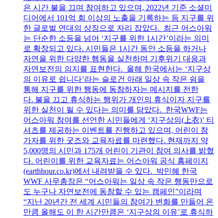
은 시간 불을 끄며 참여하고 있으며, 2022년 기준 소셜미
디어에서 101억 회 이상의 노출을 기록하는 등 지구를 위
한 글로벌 연대의 상징으로 자리 잡았다. 최근 어스아워
는 단순한 소등을 넘어 ‘지구를 위한 1시간’이라는 의미
로 확장되고 있다. 시민들은 1시간 동안 소등을 하거나
자연을 위한 다양한 행동을 실천하며 기후위기 대응과
자연보전의 의지를 표현한다. 올해 한국에서는 ‘지구상
의 이유로 쉽니다’라는 슬로건 아래 일상 속 작은 쉼을
통해 지구를 위한 행동에 동참하자는 메시지를 전한
다. 불을 끄고 휴식하는 행위가 개인의 휴식이자 지구를
위한 실천이 될 수 있다는 의미를 담았다. 한국WWF는
어스아워 참여를 선언한 시민들에게 ‘지구상의(上衣)’ 티
셔츠를 제공하는 이벤트를 진행하고 있으며, 어린이 참
가자를 위한 굿즈와 교육자료를 마련했다. 현재까지 약
5,000명의 시민과 175개 어린이 기관이 참여 의사를 밝혔
다. 어린이를 위한 교육자료는 어스아워 공식 홈페이지
(earthhour.co.kr)에서 내려받을 수 있다. 박민혜 한국
WWF 사무총장은 “어스아워는 일상 속 작은 행동만으로
도 누구나 자연보전에 동참할 수 있는 캠페인”이라며
“지난 20년간 전 세계 시민들의 참여가 변화를 만들어 온
만큼 올해도 이 한 시간만큼은 ‘지구상의 이유’로 휴식하