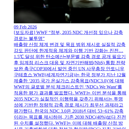
09 Feb 2026
[보도자료] WWF “정부, 2035 NDC 개선점 있으나 감축
경로는 불투명”
배출량 산정 체계 변경 및 목표 범위 제시로 실질적 감축
강도 판단에 한계적응 체계와 이행 기반 강화는 진전…
1.5℃ 달성 위한 탄소예산•부문별 감축 경로 공개 필요기
후 임계점 리스크 대응 및 자연기반해법(NbS) 통합 전략
보완 촉구COP30에서 발언 중인 UN 사무총장 안토니우
구테흐스 WWF(세계자연기금)는 한국 정부가 지난 12월
제출한 ‘2035 국가 온실가스 감축목표(NDC3.0)’에 대해
WWF의 글로벌 분석 체크리스트인 ‘NDCs We Want’를
적용한 평가 결과를 발표했다. WWF는 이번 분석을 통해
2035 NDC가 실질적인 이행력을 갖추기 위해서는 투명
성에 기반한 정량적 감축 경로 제시가 최우선 과제라고
평가했다. 한국의 NDC 3.0은 2018년 대비 53~61% 감축
이라는 목표를 제시하며, 기존 2030 NDC(40%)보다 진전
된 수치를 설정했다. WWF는 이에 대해 배출량 산정 방