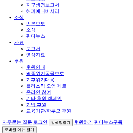
지구생명보고서
해피애니버서리
소식
언론보도
소식
판다뉴스
자료
보고서
영상자료
후원
후원안내
멸종위기동물보호
기후위기대응
플라스틱 오염 제로
온라인 참여
기타 후원 캠페인
기업 후원
교육기관/학부모 후원
자주묻는 질문
로그인
후원하기
판다뉴스구독
검색창열기
모바일 메뉴 열기