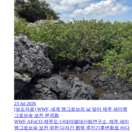
23 Jul 2026
[보도자료] WWF, 세계 맹그로브의 날 맞아 제주 세미맹
그로브숲 보전 본격화
WWF·AFoCO·제주도·난대아열대산림연구소, 제주 세미
맹그로브숲 보전 위한 다자간 협력 추진기후변화로 바다