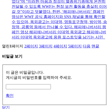
었다”며 “이러한 마음과 정성이 멸종위기종에게 온전히
전달될 수 있도록 WWF는 현장 보전 활동을 충실히 이어
갈 것”이라고 덧붙였다. 한편, ‘해피애니버서리’ 캠페인
영상은 WWF 공식 홈페이지와 SNS 채널을 통해 확인할
수 있으며, 옥외광고는 이대역, 영등포구청역, 방이역, 송
정역, 공릉역 등에서 만나볼 수 있다. 해피애니버서리 캠
페인 영상 해피애니버서리 이대역 옥외광고 해피애니버
서리 이대역 옥외광고에 응원 포스트잇을 남기는 시민
열린
1
페이지
2
페이지
3
페이지
4
페이지
5
페이지
다음
맨끝
비밀글 보기
이 글은 비밀글입니다.
게시글의 비밀번호를 입력하여 주세요.
확인
닫기