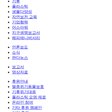
기후
플라스틱
생물다양성
자연보전 교육
기업협력
어스아워
지구생명보고서
해피애니버서리
언론보도
소식
판다뉴스
보고서
영상자료
후원안내
멸종위기동물보호
기후위기대응
플라스틱 오염 제로
온라인 참여
기타 후원 캠페인