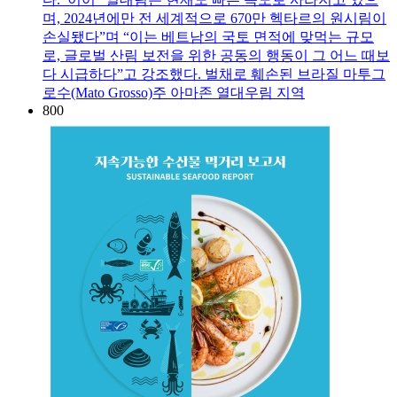
며, 2024년에만 전 세계적으로 670만 헥타르의 원시림이
손실됐다”며 “이는 베트남의 국토 면적에 맞먹는 규모
로, 글로벌 산림 보전을 위한 공동의 행동이 그 어느 때보
다 시급하다”고 강조했다. 벌채로 훼손된 브라질 마투그
로수(Mato Grosso)주 아마존 열대우림 지역
800