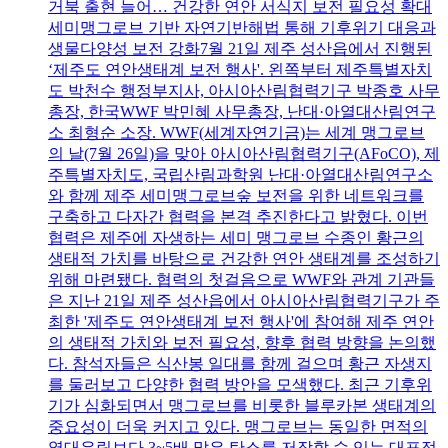
거북 출현 늘어… 건강한 연안 서식지 보전 필요성 확대
세미맹그로브 기반 자연기반해법 통해 기후위기 대응과
생물다양성 보전 강화7월 21일 제주 성산읍에서 진행된
‘제주도 연안생태계 보전 행사'. 왼쪽부터 제주특별자치
도 박천수 행정부지사, 아시아산림협력기구 박종호 사무
총장, 한국WWF 박민혜 사무총장, 난대·아열대산림연구
소 최형순 소장. WWF(세계자연기금)는 세계 맹그로브
의 날(7월 26일)을 맞아 아시아산림협력기구(AFoCO), 제
주특별자치도, 국립산림과학원 난대·아열대산림연구소
와 함께 제주 세미맹그로브숲 보전을 위한 네트워크를
구축하고 다자간 협력을 본격 추진한다고 밝혔다. 이번
협력은 제주에 자생하는 세미 맹그로브 수종인 황근의
생태적 가치를 바탕으로 건강한 연안 생태계를 조성하기
위해 마련됐다. 협력의 첫걸음으로 WWF와 관계 기관들
은 지난 21일 제주 성산읍에서 아시아산림협력기구가 주
최한 '제주도 연안생태계 보전 행사'에 참여해 제주 연안
의 생태적 가치와 보전 필요성, 향후 협력 방향을 논의했
다. 참석자들은 식산봉 일대를 함께 걸으며 황근 자생지
를 둘러보고 다양한 협력 방안을 모색했다. 최근 기후위
기가 심화되면서 맹그로브를 비롯한 블루카본 생태계의
중요성이 더욱 커지고 있다. 맹그로브는 동일한 면적의
열대우림보다 3~5배 많은 탄소를 저장할 수 있는 대표적