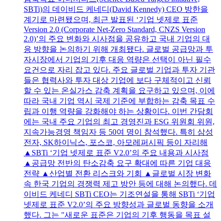
SBTi)의 데이비드 케네디(David Kennedy) CEO 방한을
계기로 마련됐으며, 최근 발표된 ‘기업 넷제로 표준
Version 2.0 (Corporate Net-Zero Standard, CNZS Version
2.0)’의 주요 변화와 시사점을 공유하고 국내 기업의 대
응 방향을 논의하기 위해 개최됐다. 글로벌 공급망과 투
자시장에서 기업의 기후 대응 역량은 선택이 아닌 필수
요건으로 자리 잡고 있다. 주요 글로벌 기업과 투자 기관
들은 협력사와 투자 대상 기업에 보다 구체적이고 신뢰
할 수 있는 온실가스 감축 계획을 요구하고 있으며, 이에
따라 국내 기업 역시 국제 기준에 부합하는 감축 목표 수
립과 이행 역량을 강화해야 하는 상황이다. 이번 간담회
에는 국내 주요 기업의 최고 경영진과 ESG 위원회 위원,
지속가능경영 책임자 등 50여 명이 참석했다. 특히 삼성
전자, SK하이닉스, 포스코, 아모레퍼시픽 등이 자리해
▲SBTi ‘기업 넷제로 표준 V2.0’의 주요 내용과 시사점
▲공급망 전반의 탄소감축 요구 확대에 따른 기업 대응
전략 ▲산업별 전환 리스크와 기회 ▲글로벌 시장 변화
속 한국 기업의 경쟁력 제고 방안 등에 대해 논의했다. 데
이비드 케네디 SBTi CEO는 기조연설을 통해 SBTi ‘기업
넷제로 표준 V2.0’의 주요 방향성과 글로벌 동향을 소개
했다. 그는 "새로운 표준은 기업의 기후 행동을 목표 설