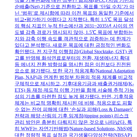
식을 기후변화에 대한 정부간 협의체(IPCC) 지침 기반의
순배출(Net) 기준으로 전환하고, 목표를 ‘단일 수치’가 아
닌 ‘범위’로 제시함에 따라 이전 목표와 동일한 기준에서
비교•평가하기 어렵다고 지적했다. 특히 1.5℃ 목표 달성
의 핵심 지표인 누적 탄소예산과 2031~2035년 사이의 연
도별 감축 경로가 명시되지 않아, 1.5℃ 목표에 부합하는
지와 감축 이행 속도를 객관적으로 검증하는 데 한계가
있다고 분석했다. 새로운 목표에 대한 긍정적인 변화도
확인됐다. 전 지구적 이행점검(Global Stocktake, GST) 권
고를 반영해 화석연료로부터의 전환, 재생에너지 확대
등 에너지 전환 방향성을 명시한 점은 이전보다 진전된
요소로 평가됐다. 또한 국가 적응계획(National Adaptation
Plan, NAP)과 연계한 범정부 차원의 적응 체계를 비교적
구체적으로 제시하고, 기후대응기금과 배출권거래제(K-
ETS) 등 재정·제도적 이행 기반을 함께 서술해 추적 가능
성의 기초를 마련한 점도 높게 평가됐다. 반면, 기후적응
체계는 비교적 명확히 제시된 데 비해, 적응으로도 피할
수 없는 잔여 피해에 대한 ‘손실과 피해(Loss & Damage)’
전략과 해양·산림의 기후 임계점(tipping points) 리스크
관리 방안은 충분히 다뤄지지 않은 것으로 나타났다. 특
히 WWF는 자연기반해법(Nature-based Solutions, NbS)에
대한 정량적 목표 설정과 국가생물다양성전략(NBSAP)