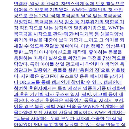
연결해, 일상 속 관심이 자연스럽게 실제 보호 활동으로
이어질 수 있도록 기획됐다. WWF는 캠페인의 첫 주인
공으로 오는 27일 ‘국제 북극곰의 날’을 맞는 북극곰을
선정했다. 북극곰은 해빙 감소 등 기후위기의 영향을 가
장 직접적으로 받는 상징적인 멸종위기종으로, WWF는
북극곰을 시작으로 판다•펭귄•바다거북 등 생물다양성
위기의 현실을 대중이 보다 가깝게 느끼고 그 의미를 되
새길 수 있도록 전달할 계획이다. 이번 캠페인 영상은 따
뜻한 느낌의 애니메이션으로 제작돼, 좋아하는 동물을
응원하는 마음이 실천으로 확장되는 과정을 감성적으로
담았다. 특히 아이돌 생일 광고에서 착안한 이색적인 옥
외광고는 멸종위기 동물을 향한 ‘응원의 장’으로 연출했
다. 시민들은 광고판에 포스트잇 응원 메시지를 남기거
나 QR코드를 통해 캠페인에 참여할 수 있다. 캠페인에
참여한 후원자에게는 특별 제작된 멸종위기종 배경화면
과 후원 기간별 감사 굿즈로 엽서, 팔찌, 에코백 등이 제
공된다. 조성된 후원금은 멸종위기 동물의 서식지 보전,
이동 경로 복원, 불법 거래 단속 등 WWF가 전개하는 생
물다양성 보전 사업에 사용될 예정이다. WWF 관계자는
“동물을 사랑하는 우리 모두가 각자의 소중한 ‘팬심’을
아낌없이 꺼내 놓고 함께 응원할 수 있는 장을 만들고 싶