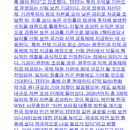
록 해야 한다”고 강조했다. TFFF는 투자 수익을 기반으
로 운영되는 산림 보전 기금이다. 각국 정부와 자선단
체, 기관투자자 등의 자본을 모아 낮은 금리로 자금을 조
달한 뒤, 이를 보다 높은 수익률의 채권에 투자해 발생한
수익을 재원으로 활용한다. 이렇게 조성된 수익은 위성
으로 검증된 보전 성과를 기준으로 열대림 1헥타르당 4
달러를 산림 보전 국가와 지역 공동체에 지급하는 데 사
용된다. 특히 전체 기금의 최소 20%는 원주민과 지역 공
동체에 직접 지급될 예정으로, 산림 관리에서 이들의 핵
심적인 역할을 공식적으로 인정한다는 점에서 의미가 크
다. 기금이 완전히 조성될 경우, 원주민과 지역 공동체에
직접 제공되는 국제 재원 가운데 최대 규모가 될 것으로
전망되며, 일자리 창출과 빈곤 완화에도 기여할 것으로
기대된다. TFFF는 출범 이후 현재까지 67억 달러(한화
약 9조 원) 규모의 기여 의향이 발표됐으며, 제도 설계와
대규모 자본 조성 단계에 들어섰다. 2026년까지 총 100억
달러의 투자 자본을 조성하는 것이 목표다. 박민혜 한국
WWF 사무총장은 “이번 브라질 대통령 방한을 계기로
한국 정부와 민간 부문이 TFFF와 같은 글로벌 산림 보전
이니셔티브에 대한 관심을 높이고, 국내외 자연 보전 행
동에 보다 적극적으로 나설 필요가 있다”라고 밝혔
다. 이어 “열대림은 현재도 빠른 속도로 사라지고 있으