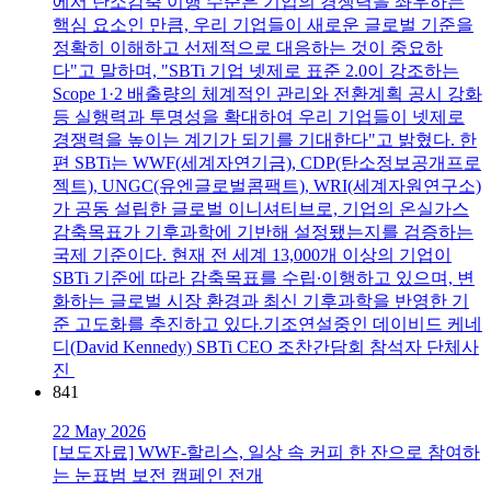
에서 탄소감축 이행 수준은 기업의 경쟁력을 좌우하는
핵심 요소인 만큼, 우리 기업들이 새로운 글로벌 기준을
정확히 이해하고 선제적으로 대응하는 것이 중요하
다"고 말하며, "SBTi 기업 넷제로 표준 2.0이 강조하는
Scope 1·2 배출량의 체계적인 관리와 전환계획 공시 강화
등 실행력과 투명성을 확대하여 우리 기업들이 넷제로
경쟁력을 높이는 계기가 되기를 기대한다"고 밝혔다. 한
편 SBTi는 WWF(세계자연기금), CDP(탄소정보공개프로
젝트), UNGC(유엔글로벌콤팩트), WRI(세계자원연구소)
가 공동 설립한 글로벌 이니셔티브로, 기업의 온실가스
감축목표가 기후과학에 기반해 설정됐는지를 검증하는
국제 기준이다. 현재 전 세계 13,000개 이상의 기업이
SBTi 기준에 따라 감축목표를 수립∙이행하고 있으며, 변
화하는 글로벌 시장 환경과 최신 기후과학을 반영한 기
준 고도화를 추진하고 있다.기조연설중인 데이비드 케네
디(David Kennedy) SBTi CEO 조찬간담회 참석자 단체사
진
841
22 May 2026
[보도자료] WWF-할리스, 일상 속 커피 한 잔으로 참여하
는 눈표범 보전 캠페인 전개