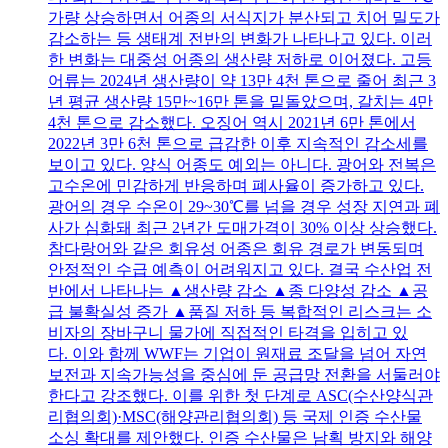
가량 상승하면서 어종의 서식지가 분산되고 치어 밀도가
감소하는 등 생태계 전반의 변화가 나타나고 있다. 이러
한 변화는 대중성 어종의 생산량 저하로 이어졌다. 고등
어류는 2024년 생산량이 약 13만 4천 톤으로 줄어 최근 3
년 평균 생산량 15만~16만 톤을 밑돌았으며, 갈치는 4만
4천 톤으로 감소했다. 오징어 역시 2021년 6만 톤에서
2022년 3만 6천 톤으로 급감한 이후 지속적인 감소세를
보이고 있다. 양식 어종도 예외는 아니다. 광어와 전복은
고수온에 민감하게 반응하며 폐사율이 증가하고 있다.
광어의 경우 수온이 29~30℃를 넘을 경우 성장 지연과 폐
사가 심화돼 최근 2년간 도매가격이 30% 이상 상승했다.
참다랑어와 같은 회유성 어종은 회유 경로가 변동되며
안정적인 수급 예측이 어려워지고 있다. 결국 수산업 전
반에서 나타나는 ▲생산량 감소 ▲종 다양성 감소 ▲공
급 불확실성 증가 ▲품질 저하 등 복합적인 리스크는 소
비자의 장바구니 물가에 직접적인 타격을 입히고 있
다. 이와 함께 WWF는 기업이 원재료 조달을 넘어 자연
보전과 지속가능성을 중심에 둔 공급망 전환을 서둘러야
한다고 강조했다. 이를 위한 첫 단계로 ASC(수산양식관
리협의회)·MSC(해양관리협의회) 등 국제 인증 수산물
소싱 확대를 제안했다. 인증 수산물은 남획 방지와 해양