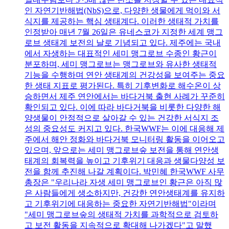
인 자연기반해법(NbS)으로, 다양한 생물에게 먹이와 서
식지를 제공하는 핵심 생태계다. 이러한 생태적 가치를
인정받아 매년 7월 26일은 유네스코가 지정한 세계 맹그
로브 생태계 보전의 날로 기념되고 있다. 제주에는 국내
에서 자생하는 대표적인 세미 맹그로브 수종인 황근이
분포하며, 세미 맹그로브는 맹그로브와 유사한 생태적
기능을 수행하며 연안 생태계의 건강성을 보여주는 중요
한 생태 지표로 평가된다. 특히 기후변화로 해수온이 상
승하면서 제주 연안에서는 바다거북 출현 사례가 꾸준히
확인되고 있다. 이에 따라 바다거북을 비롯한 다양한 해
양생물이 안정적으로 살아갈 수 있는 건강한 서식지 조
성의 중요성도 커지고 있다. 한국WWF는 이에 대응해 제
주에서 해안 정화와 바다거북 모니터링 활동을 이어오고
있으며, 앞으로는 세미 맹그로브숲 보전을 통해 연안생
태계의 회복력을 높이고 기후위기 대응과 생물다양성 보
전을 함께 추진해 나갈 계획이다. 박민혜 한국WWF 사무
총장은 "우리나라 자생 세미 맹그로브인 황근은 아직 많
은 사람들에게 생소하지만, 건강한 연안생태계를 유지하
고 기후위기에 대응하는 중요한 자연기반해법"이라며
"세미 맹그로브숲의 생태적 가치를 과학적으로 검토하
고 보전 활동을 지속적으로 확대해 나가겠다"고 말했