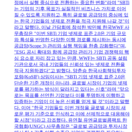
정에서 실행 중심으로 전환하는 중요한 변화"라며 "SBTi
는 기업의 기후 목표가 실질적인 비즈니스 가치로 이어
질 수 있도록 지원하고, 특히 글로벌 공급망의 중심에 있
는 한국 기업들의 넷제로 전환을 적극 지원해 나갈 것"이
라고 말했다. 이날 간담회에 참석한 박민혜 한국WWF 사
무총장은 "이번 SBTi 기업 넷제로 표준 2.0은 기업 규모
와 특성을 반영한 다양한 이행 경로를 제시하는 동시에
공급망(Scope 3) 관리와 실행 책임을 한층 강화했다"며,
"ESG 공시 확대와 함께 공급망 관리가 기업 경쟁력의 핵
심 요소로 자리 잡고 있는 만큼, WWF는 SBTi 공동 설립
기관으로서 국내 기업들의 신뢰성 있는 넷제로 전환을
적극 지원하겠다"고 밝혔다. 양춘승 한국사회책임투자
포럼(KoSIF) 상임이사는 "SBTi 기업 넷제로 표준 2.0은
단순한 기준 개정이 아니라, 글로벌 시장이 기업의 넷제
로를 평가하는 방식이 달라지고 있다는 신호"라며 "앞으
로는 목표를 선언한 기업보다 이를 투명하게 이행하고
입증하는 기업이 더 높은 신뢰를 얻게 될 것"이라고 말했
다. 이어 "한국 기업들도 이번 개정을 글로벌 시장의 새
로운 평가 기준으로 인식하고 이에 선제적으로 대응해야
할 시점"이라고 강조했다. 유연철 유엔글로벌콤팩트 한
국협회(UNGC) 사무총장은 "글로벌 공급망과 투자시장