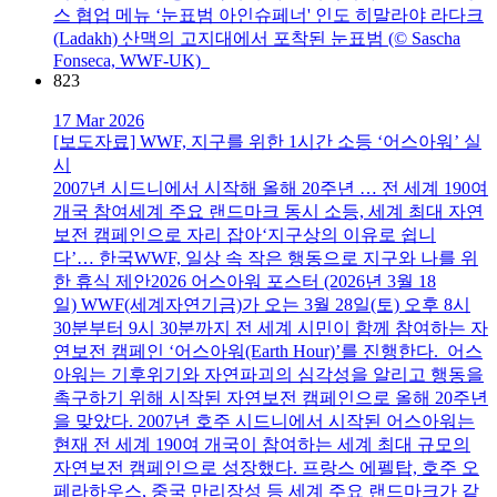
스 협업 메뉴 ‘눈표범 아인슈페너' 인도 히말라야 라다크
(Ladakh) 산맥의 고지대에서 포착된 눈표범 (© Sascha
Fonseca, WWF-UK)
823
17 Mar 2026
[보도자료] WWF, 지구를 위한 1시간 소등 ‘어스아워’ 실
시
2007년 시드니에서 시작해 올해 20주년 … 전 세계 190여
개국 참여세계 주요 랜드마크 동시 소등, 세계 최대 자연
보전 캠페인으로 자리 잡아‘지구상의 이유로 쉽니
다’… 한국WWF, 일상 속 작은 행동으로 지구와 나를 위
한 휴식 제안2026 어스아워 포스터 (2026년 3월 18
일) WWF(세계자연기금)가 오는 3월 28일(토) 오후 8시
30분부터 9시 30분까지 전 세계 시민이 함께 참여하는 자
연보전 캠페인 ‘어스아워(Earth Hour)’를 진행한다. 어스
아워는 기후위기와 자연파괴의 심각성을 알리고 행동을
촉구하기 위해 시작된 자연보전 캠페인으로 올해 20주년
을 맞았다. 2007년 호주 시드니에서 시작된 어스아워는
현재 전 세계 190여 개국이 참여하는 세계 최대 규모의
자연보전 캠페인으로 성장했다. 프랑스 에펠탑, 호주 오
페라하우스, 중국 만리장성 등 세계 주요 랜드마크가 같