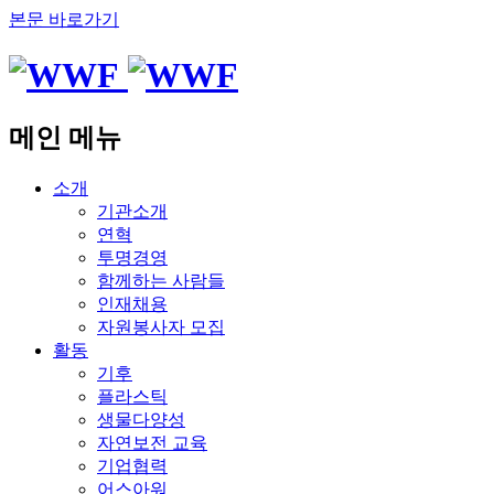
본문 바로가기
메인 메뉴
소개
기관소개
연혁
투명경영
함께하는 사람들
인재채용
자원봉사자 모집
활동
기후
플라스틱
생물다양성
자연보전 교육
기업협력
어스아워