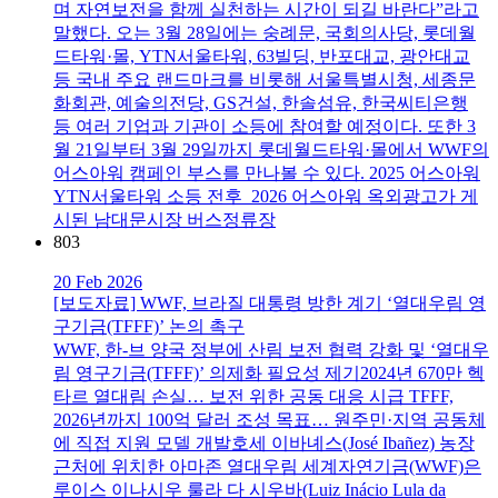
며 자연보전을 함께 실천하는 시간이 되길 바란다”라고
말했다. 오는 3월 28일에는 숭례문, 국회의사당, 롯데월
드타워·몰, YTN서울타워, 63빌딩, 반포대교, 광안대교
등 국내 주요 랜드마크를 비롯해 서울특별시청, 세종문
화회관, 예술의전당, GS건설, 한솔섬유, 한국씨티은행
등 여러 기업과 기관이 소등에 참여할 예정이다. 또한 3
월 21일부터 3월 29일까지 롯데월드타워·몰에서 WWF의
어스아워 캠페인 부스를 만나볼 수 있다. 2025 어스아워
YTN서울타워 소등 전후 2026 어스아워 옥외광고가 게
시된 남대문시장 버스정류장
803
20 Feb 2026
[보도자료] WWF, 브라질 대통령 방한 계기 ‘열대우림 영
구기금(TFFF)’ 논의 촉구
WWF, 한-브 양국 정부에 산림 보전 협력 강화 및 ‘열대우
림 영구기금(TFFF)’ 의제화 필요성 제기2024년 670만 헥
타르 열대림 손실… 보전 위한 공동 대응 시급 TFFF,
2026년까지 100억 달러 조성 목표… 원주민·지역 공동체
에 직접 지원 모델 개발호세 이바녜스(José Ibañez) 농장
근처에 위치한 아마존 열대우림 세계자연기금(WWF)은
루이스 이나시우 룰라 다 시우바(Luiz Inácio Lula da