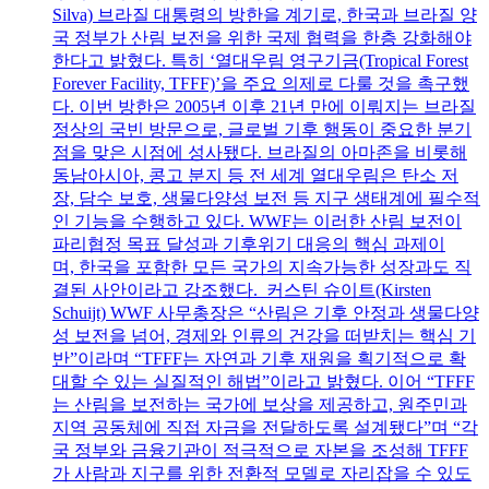
Silva) 브라질 대통령의 방한을 계기로, 한국과 브라질 양
국 정부가 산림 보전을 위한 국제 협력을 한층 강화해야
한다고 밝혔다. 특히 ‘열대우림 영구기금(Tropical Forest
Forever Facility, TFFF)’을 주요 의제로 다룰 것을 촉구했
다. 이번 방한은 2005년 이후 21년 만에 이뤄지는 브라질
정상의 국빈 방문으로, 글로벌 기후 행동이 중요한 분기
점을 맞은 시점에 성사됐다. 브라질의 아마존을 비롯해
동남아시아, 콩고 분지 등 전 세계 열대우림은 탄소 저
장, 담수 보호, 생물다양성 보전 등 지구 생태계에 필수적
인 기능을 수행하고 있다. WWF는 이러한 산림 보전이
파리협정 목표 달성과 기후위기 대응의 핵심 과제이
며, 한국을 포함한 모든 국가의 지속가능한 성장과도 직
결된 사안이라고 강조했다. 커스틴 슈이트(Kirsten
Schuijt) WWF 사무총장은 “산림은 기후 안정과 생물다양
성 보전을 넘어, 경제와 인류의 건강을 떠받치는 핵심 기
반”이라며 “TFFF는 자연과 기후 재원을 획기적으로 확
대할 수 있는 실질적인 해법”이라고 밝혔다. 이어 “TFFF
는 산림을 보전하는 국가에 보상을 제공하고, 원주민과
지역 공동체에 직접 자금을 전달하도록 설계됐다”며 “각
국 정부와 금융기관이 적극적으로 자본을 조성해 TFFF
가 사람과 지구를 위한 전환적 모델로 자리잡을 수 있도