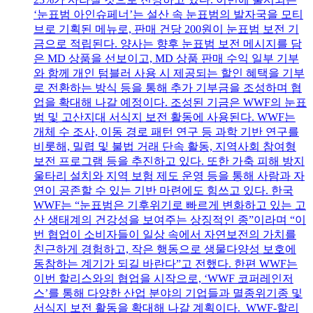
‘눈표범 아인슈페너’는 설산 속 눈표범의 발자국을 모티
브로 기획된 메뉴로, 판매 건당 200원이 눈표범 보전 기
금으로 적립된다. 양사는 향후 눈표범 보전 메시지를 담
은 MD 상품을 선보이고, MD 상품 판매 수익 일부 기부
와 함께 개인 텀블러 사용 시 제공되는 할인 혜택을 기부
로 전환하는 방식 등을 통해 추가 기부금을 조성하며 협
업을 확대해 나갈 예정이다. 조성된 기금은 WWF의 눈표
범 및 고산지대 서식지 보전 활동에 사용된다. WWF는
개체 수 조사, 이동 경로 패턴 연구 등 과학 기반 연구를
비롯해, 밀렵 및 불법 거래 단속 활동, 지역사회 참여형
보전 프로그램 등을 추진하고 있다. 또한 가축 피해 방지
울타리 설치와 지역 보험 제도 운영 등을 통해 사람과 자
연이 공존할 수 있는 기반 마련에도 힘쓰고 있다. 한국
WWF는 “눈표범은 기후위기로 빠르게 변화하고 있는 고
산 생태계의 건강성을 보여주는 상징적인 종”이라며 “이
번 협업이 소비자들이 일상 속에서 자연보전의 가치를
친근하게 경험하고, 작은 행동으로 생물다양성 보호에
동참하는 계기가 되길 바란다”고 전했다. 한편 WWF는
이번 할리스와의 협업을 시작으로, ‘WWF 코퍼레인저
스’를 통해 다양한 산업 분야의 기업들과 멸종위기종 및
서식지 보전 활동을 확대해 나갈 계획이다. WWF-할리