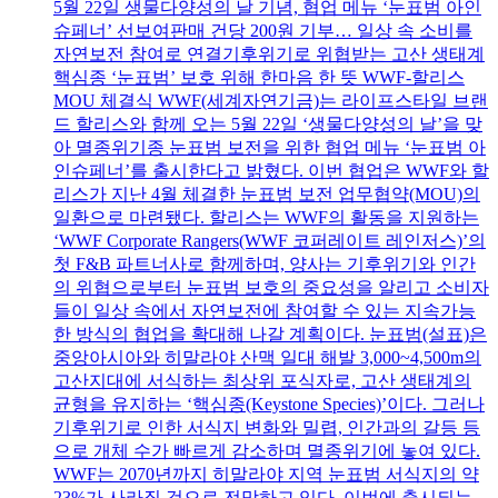
5월 22일 생물다양성의 날 기념, 협업 메뉴 ‘눈표범 아인
슈페너’ 선보여판매 건당 200원 기부… 일상 속 소비를
자연보전 참여로 연결기후위기로 위협받는 고산 생태계
핵심종 ‘눈표범’ 보호 위해 한마음 한 뜻 WWF-할리스
MOU 체결식 WWF(세계자연기금)는 라이프스타일 브랜
드 할리스와 함께 오는 5월 22일 ‘생물다양성의 날’을 맞
아 멸종위기종 눈표범 보전을 위한 협업 메뉴 ‘눈표범 아
인슈페너’를 출시한다고 밝혔다. 이번 협업은 WWF와 할
리스가 지난 4월 체결한 눈표범 보전 업무협약(MOU)의
일환으로 마련됐다. 할리스는 WWF의 활동을 지원하는
‘WWF Corporate Rangers(WWF 코퍼레이트 레인저스)’의
첫 F&B 파트너사로 함께하며, 양사는 기후위기와 인간
의 위협으로부터 눈표범 보호의 중요성을 알리고 소비자
들이 일상 속에서 자연보전에 참여할 수 있는 지속가능
한 방식의 협업을 확대해 나갈 계획이다. 눈표범(설표)은
중앙아시아와 히말라야 산맥 일대 해발 3,000~4,500m의
고산지대에 서식하는 최상위 포식자로, 고산 생태계의
균형을 유지하는 ‘핵심종(Keystone Species)’이다. 그러나
기후위기로 인한 서식지 변화와 밀렵, 인간과의 갈등 등
으로 개체 수가 빠르게 감소하며 멸종위기에 놓여 있다.
WWF는 2070년까지 히말라야 지역 눈표범 서식지의 약
23%가 사라질 것으로 전망하고 있다. 이번에 출시되는