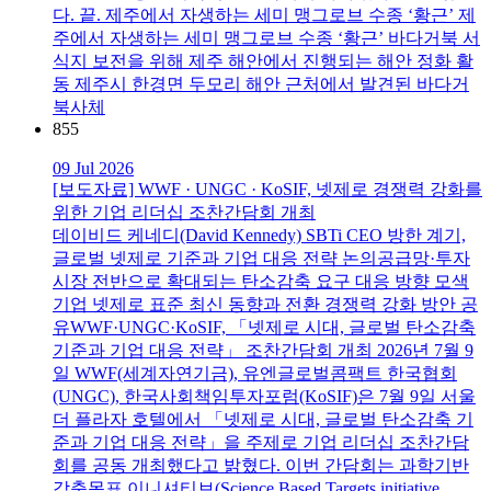
다. 끝. 제주에서 자생하는 세미 맹그로브 수종 ‘황근’ 제
주에서 자생하는 세미 맹그로브 수종 ‘황근’ 바다거북 서
식지 보전을 위해 제주 해안에서 진행되는 해안 정화 활
동 제주시 한경면 두모리 해안 근처에서 발견된 바다거
북사체
855
09 Jul 2026
[보도자료] WWF · UNGC · KoSIF, 넷제로 경쟁력 강화를
위한 기업 리더십 조찬간담회 개최
데이비드 케네디(David Kennedy) SBTi CEO 방한 계기,
글로벌 넷제로 기준과 기업 대응 전략 논의공급망·투자
시장 전반으로 확대되는 탄소감축 요구 대응 방향 모색
기업 넷제로 표준 최신 동향과 전환 경쟁력 강화 방안 공
유WWF·UNGC·KoSIF, 「넷제로 시대, 글로벌 탄소감축
기준과 기업 대응 전략」 조찬간담회 개최 2026년 7월 9
일 WWF(세계자연기금), 유엔글로벌콤팩트 한국협회
(UNGC), 한국사회책임투자포럼(KoSIF)은 7월 9일 서울
더 플라자 호텔에서 「넷제로 시대, 글로벌 탄소감축 기
준과 기업 대응 전략」을 주제로 기업 리더십 조찬간담
회를 공동 개최했다고 밝혔다. 이번 간담회는 과학기반
감축목표 이니셔티브(Science Based Targets initiative,