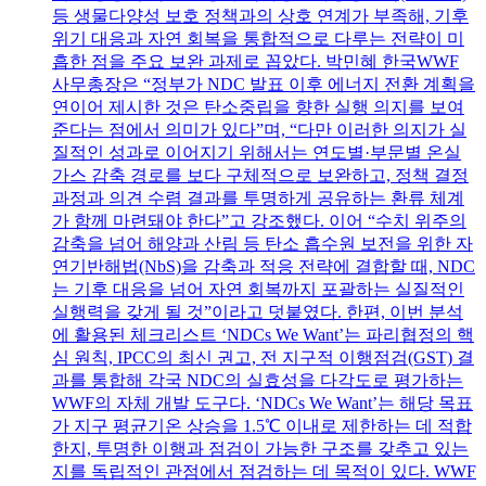
등 생물다양성 보호 정책과의 상호 연계가 부족해, 기후
위기 대응과 자연 회복을 통합적으로 다루는 전략이 미
흡한 점을 주요 보완 과제로 꼽았다. 박민혜 한국WWF
사무총장은 “정부가 NDC 발표 이후 에너지 전환 계획을
연이어 제시한 것은 탄소중립을 향한 실행 의지를 보여
준다는 점에서 의미가 있다”며, “다만 이러한 의지가 실
질적인 성과로 이어지기 위해서는 연도별·부문별 온실
가스 감축 경로를 보다 구체적으로 보완하고, 정책 결정
과정과 의견 수렴 결과를 투명하게 공유하는 환류 체계
가 함께 마련돼야 한다”고 강조했다. 이어 “수치 위주의
감축을 넘어 해양과 산림 등 탄소 흡수원 보전을 위한 자
연기반해법(NbS)을 감축과 적응 전략에 결합할 때, NDC
는 기후 대응을 넘어 자연 회복까지 포괄하는 실질적인
실행력을 갖게 될 것”이라고 덧붙였다. 한편, 이번 분석
에 활용된 체크리스트 ‘NDCs We Want’는 파리협정의 핵
심 원칙, IPCC의 최신 권고, 전 지구적 이행점검(GST) 결
과를 통합해 각국 NDC의 실효성을 다각도로 평가하는
WWF의 자체 개발 도구다. ‘NDCs We Want’는 해당 목표
가 지구 평균기온 상승을 1.5℃ 이내로 제한하는 데 적합
한지, 투명한 이행과 점검이 가능한 구조를 갖추고 있는
지를 독립적인 관점에서 점검하는 데 목적이 있다. WWF