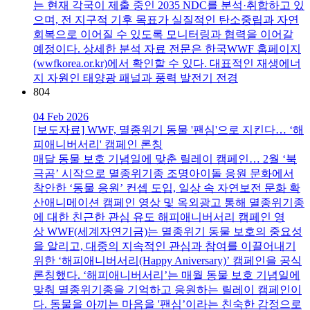
는 현재 각국이 제출 중인 2035 NDC를 분석·취합하고 있
으며, 전 지구적 기후 목표가 실질적인 탄소중립과 자연
회복으로 이어질 수 있도록 모니터링과 협력을 이어갈
예정이다. 상세한 분석 자료 전문은 한국WWF 홈페이지
(wwfkorea.or.kr)에서 확인할 수 있다. 대표적인 재생에너
지 자원인 태양광 패널과 풍력 발전기 전경
804
04 Feb 2026
[보도자료] WWF, 멸종위기 동물 '팬심'으로 지킨다… ‘해
피애니버서리' 캠페인 론칭
매달 동물 보호 기념일에 맞춘 릴레이 캠페인… 2월 ‘북
극곰’ 시작으로 멸종위기종 조명아이돌 응원 문화에서
착안한 ‘동물 응원’ 컨셉 도입, 일상 속 자연보전 문화 확
산애니메이션 캠페인 영상 및 옥외광고 통해 멸종위기종
에 대한 친근한 관심 유도 해피애니버서리 캠페인 영
상 WWF(세계자연기금)는 멸종위기 동물 보호의 중요성
을 알리고, 대중의 지속적인 관심과 참여를 이끌어내기
위한 ‘해피애니버서리(Happy Aniversary)’ 캠페인을 공식
론칭했다. ‘해피애니버서리’는 매월 동물 보호 기념일에
맞춰 멸종위기종을 기억하고 응원하는 릴레이 캠페인이
다. 동물을 아끼는 마음을 '팬심’이라는 친숙한 감정으로