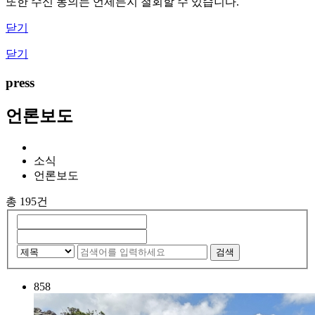
또한 수신 동의는 언제든지 철회할 수 있습니다.
닫기
닫기
press
언론보도
소식
언론보도
총 195건
검색
858