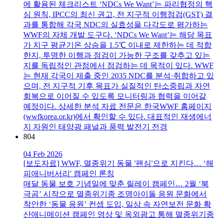
에 활용된 체크리스트 ‘NDCs We Want’는 파리협정의 핵
심 원칙, IPCC의 최신 권고, 전 지구적 이행점검(GST) 결
과를 통합해 각국 NDC의 실효성을 다각도로 평가하는
WWF의 자체 개발 도구다. ‘NDCs We Want’는 해당 목표
가 지구 평균기온 상승을 1.5℃ 이내로 제한하는 데 적합
한지, 투명한 이행과 점검이 가능한 구조를 갖추고 있는
지를 독립적인 관점에서 점검하는 데 목적이 있다. WWF
는 현재 각국이 제출 중인 2035 NDC를 분석·취합하고 있
으며, 전 지구적 기후 목표가 실질적인 탄소중립과 자연
회복으로 이어질 수 있도록 모니터링과 협력을 이어갈
예정이다. 상세한 분석 자료 전문은 한국WWF 홈페이지
(wwfkorea.or.kr)에서 확인할 수 있다. 대표적인 재생에너
지 자원인 태양광 패널과 풍력 발전기 전경
804
04 Feb 2026
[보도자료] WWF, 멸종위기 동물 '팬심'으로 지킨다… ‘해
피애니버서리' 캠페인 론칭
매달 동물 보호 기념일에 맞춘 릴레이 캠페인… 2월 ‘북
극곰’ 시작으로 멸종위기종 조명아이돌 응원 문화에서
착안한 ‘동물 응원’ 컨셉 도입, 일상 속 자연보전 문화 확
산애니메이션 캠페인 영상 및 옥외광고 통해 멸종위기종