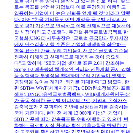
로를 평가하는 방식이 달라지고 있다는 신호"라며 "앞으
로는 목표를 선언한 기업보다 이를 투명하게 이행하고
입증하는 기업이 더 높은 신뢰를 얻게 될 것"이라고 말했
다. 이어 "한국 기업들도 이번 개정을 글로벌 시장의 새
로운 평가 기준으로 인식하고 이에 선제적으로 대응해야
할 시점"이라고 강조했다. 유연철 유엔글로벌콤팩트 한
국협회(UNGC) 사무총장은 "글로벌 공급망과 투자시장
에서 탄소감축 이행 수준은 기업의 경쟁력을 좌우하는
핵심 요소인 만큼, 우리 기업들이 새로운 글로벌 기준을
정확히 이해하고 선제적으로 대응하는 것이 중요하
다"고 말하며, "SBTi 기업 넷제로 표준 2.0이 강조하는
Scope 1·2 배출량의 체계적인 관리와 전환계획 공시 강화
등 실행력과 투명성을 확대하여 우리 기업들이 넷제로
경쟁력을 높이는 계기가 되기를 기대한다"고 밝혔다. 한
편 SBTi는 WWF(세계자연기금), CDP(탄소정보공개프로
젝트), UNGC(유엔글로벌콤팩트), WRI(세계자원연구소)
가 공동 설립한 글로벌 이니셔티브로, 기업의 온실가스
감축목표가 기후과학에 기반해 설정됐는지를 검증하는
국제 기준이다. 현재 전 세계 13,000개 이상의 기업이
SBTi 기준에 따라 감축목표를 수립∙이행하고 있으며, 변
화하는 글로벌 시장 환경과 최신 기후과학을 반영한 기
준 고도화를 추진하고 있다.기조연설중인 데이비드 케네