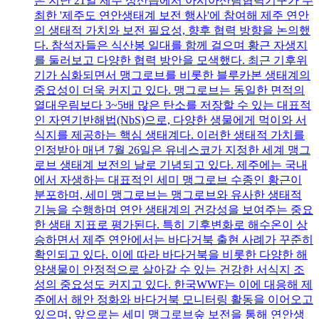
은 지난 21일 제주 성산읍에서 아시아산림협력기구가 주
최한 '제주도 연안생태계 보전 행사'에 참여해 제주 연안
의 생태적 가치와 보전 필요성, 향후 협력 방향을 논의했
다. 참석자들은 식산봉 일대를 함께 걸으며 황근 자생지
를 둘러보고 다양한 협력 방안을 모색했다. 최근 기후위
기가 심화되면서 맹그로브를 비롯한 블루카본 생태계의
중요성이 더욱 커지고 있다. 맹그로브는 동일한 면적의
열대우림보다 3~5배 많은 탄소를 저장할 수 있는 대표적
인 자연기반해법(NbS)으로, 다양한 생물에게 먹이와 서
식지를 제공하는 핵심 생태계다. 이러한 생태적 가치를
인정받아 매년 7월 26일은 유네스코가 지정한 세계 맹그
로브 생태계 보전의 날로 기념되고 있다. 제주에는 국내
에서 자생하는 대표적인 세미 맹그로브 수종인 황근이
분포하며, 세미 맹그로브는 맹그로브와 유사한 생태적
기능을 수행하며 연안 생태계의 건강성을 보여주는 중요
한 생태 지표로 평가된다. 특히 기후변화로 해수온이 상
승하면서 제주 연안에서는 바다거북 출현 사례가 꾸준히
확인되고 있다. 이에 따라 바다거북을 비롯한 다양한 해
양생물이 안정적으로 살아갈 수 있는 건강한 서식지 조
성의 중요성도 커지고 있다. 한국WWF는 이에 대응해 제
주에서 해안 정화와 바다거북 모니터링 활동을 이어오고
있으며, 앞으로는 세미 맹그로브숲 보전을 통해 연안생