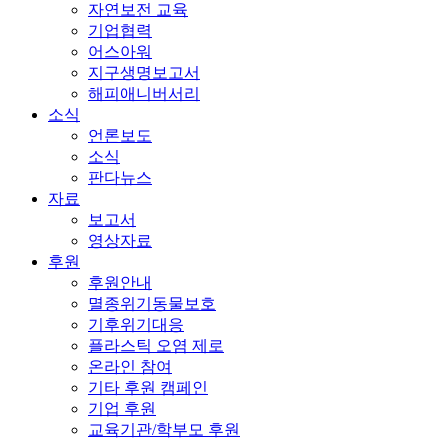
자연보전 교육
기업협력
어스아워
지구생명보고서
해피애니버서리
소식
언론보도
소식
판다뉴스
자료
보고서
영상자료
후원
후원안내
멸종위기동물보호
기후위기대응
플라스틱 오염 제로
온라인 참여
기타 후원 캠페인
기업 후원
교육기관/학부모 후원