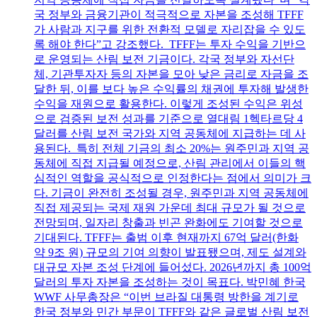
국 정부와 금융기관이 적극적으로 자본을 조성해 TFFF
가 사람과 지구를 위한 전환적 모델로 자리잡을 수 있도
록 해야 한다”고 강조했다. TFFF는 투자 수익을 기반으
로 운영되는 산림 보전 기금이다. 각국 정부와 자선단
체, 기관투자자 등의 자본을 모아 낮은 금리로 자금을 조
달한 뒤, 이를 보다 높은 수익률의 채권에 투자해 발생한
수익을 재원으로 활용한다. 이렇게 조성된 수익은 위성
으로 검증된 보전 성과를 기준으로 열대림 1헥타르당 4
달러를 산림 보전 국가와 지역 공동체에 지급하는 데 사
용된다. 특히 전체 기금의 최소 20%는 원주민과 지역 공
동체에 직접 지급될 예정으로, 산림 관리에서 이들의 핵
심적인 역할을 공식적으로 인정한다는 점에서 의미가 크
다. 기금이 완전히 조성될 경우, 원주민과 지역 공동체에
직접 제공되는 국제 재원 가운데 최대 규모가 될 것으로
전망되며, 일자리 창출과 빈곤 완화에도 기여할 것으로
기대된다. TFFF는 출범 이후 현재까지 67억 달러(한화
약 9조 원) 규모의 기여 의향이 발표됐으며, 제도 설계와
대규모 자본 조성 단계에 들어섰다. 2026년까지 총 100억
달러의 투자 자본을 조성하는 것이 목표다. 박민혜 한국
WWF 사무총장은 “이번 브라질 대통령 방한을 계기로
한국 정부와 민간 부문이 TFFF와 같은 글로벌 산림 보전