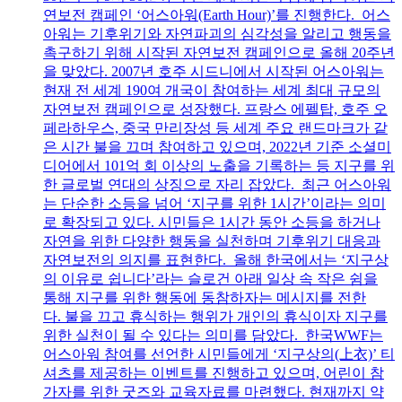
연보전 캠페인 ‘어스아워(Earth Hour)’를 진행한다. 어스
아워는 기후위기와 자연파괴의 심각성을 알리고 행동을
촉구하기 위해 시작된 자연보전 캠페인으로 올해 20주년
을 맞았다. 2007년 호주 시드니에서 시작된 어스아워는
현재 전 세계 190여 개국이 참여하는 세계 최대 규모의
자연보전 캠페인으로 성장했다. 프랑스 에펠탑, 호주 오
페라하우스, 중국 만리장성 등 세계 주요 랜드마크가 같
은 시간 불을 끄며 참여하고 있으며, 2022년 기준 소셜미
디어에서 101억 회 이상의 노출을 기록하는 등 지구를 위
한 글로벌 연대의 상징으로 자리 잡았다. 최근 어스아워
는 단순한 소등을 넘어 ‘지구를 위한 1시간’이라는 의미
로 확장되고 있다. 시민들은 1시간 동안 소등을 하거나
자연을 위한 다양한 행동을 실천하며 기후위기 대응과
자연보전의 의지를 표현한다. 올해 한국에서는 ‘지구상
의 이유로 쉽니다’라는 슬로건 아래 일상 속 작은 쉼을
통해 지구를 위한 행동에 동참하자는 메시지를 전한
다. 불을 끄고 휴식하는 행위가 개인의 휴식이자 지구를
위한 실천이 될 수 있다는 의미를 담았다. 한국WWF는
어스아워 참여를 선언한 시민들에게 ‘지구상의(上衣)’ 티
셔츠를 제공하는 이벤트를 진행하고 있으며, 어린이 참
가자를 위한 굿즈와 교육자료를 마련했다. 현재까지 약