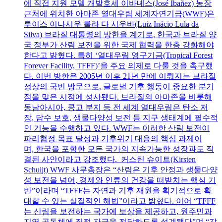
에 직접 지원 모델 개발호세 이바녜스(José Ibañez) 농장
근처에 위치한 아마존 열대우림 세계자연기금(WWF)은
루이스 이나시우 룰라 다 시우바(Luiz Inácio Lula da
Silva) 브라질 대통령의 방한을 계기로, 한국과 브라질 양
국 정부가 산림 보전을 위한 국제 협력을 한층 강화해야
한다고 밝혔다. 특히 ‘열대우림 영구기금(Tropical Forest
Forever Facility, TFFF)’을 주요 의제로 다룰 것을 촉구했
다. 이번 방한은 2005년 이후 21년 만에 이뤄지는 브라질
정상의 국빈 방문으로, 글로벌 기후 행동이 중요한 분기
점을 맞은 시점에 성사됐다. 브라질의 아마존을 비롯해
동남아시아, 콩고 분지 등 전 세계 열대우림은 탄소 저
장, 담수 보호, 생물다양성 보전 등 지구 생태계에 필수적
인 기능을 수행하고 있다. WWF는 이러한 산림 보전이
파리협정 목표 달성과 기후위기 대응의 핵심 과제이
며, 한국을 포함한 모든 국가의 지속가능한 성장과도 직
결된 사안이라고 강조했다. 커스틴 슈이트(Kirsten
Schuijt) WWF 사무총장은 “산림은 기후 안정과 생물다양
성 보전을 넘어, 경제와 인류의 건강을 떠받치는 핵심 기
반”이라며 “TFFF는 자연과 기후 재원을 획기적으로 확
대할 수 있는 실질적인 해법”이라고 밝혔다. 이어 “TFFF
는 산림을 보전하는 국가에 보상을 제공하고, 원주민과
지역 공동체에 직접 자금을 전달하도록 설계됐다”며 “각