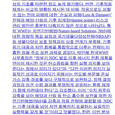
성의 기초를 마련한 점도 높게 평가됐다. 반면, 기후적응
체계는 비교적 명확히 제시된 데 비해, 적응으로도 피할
수 없는 잔여 피해에 대한 ‘손실과 피해(Loss & Damage)’
전략과 해양·산림의 기후 임계점(tipping points) 리스크
관리 방안은 충분히 다뤄지지 않은 것으로 나타났다. 특
히 WWF는 자연기반해법(Nature-based Solutions, NbS)에
대한 정량적 목표 설정과 국가생물다양성전략(NBSAP)
등 생물다양성 보호 정책과의 상호 연계가 부족해, 기후
위기 대응과 자연 회복을 통합적으로 다루는 전략이 미
흡한 점을 주요 보완 과제로 꼽았다. 박민혜 한국WWF
사무총장은 “정부가 NDC 발표 이후 에너지 전환 계획을
연이어 제시한 것은 탄소중립을 향한 실행 의지를 보여
준다는 점에서 의미가 있다”며, “다만 이러한 의지가 실
질적인 성과로 이어지기 위해서는 연도별·부문별 온실
가스 감축 경로를 보다 구체적으로 보완하고, 정책 결정
과정과 의견 수렴 결과를 투명하게 공유하는 환류 체계
가 함께 마련돼야 한다”고 강조했다. 이어 “수치 위주의
감축을 넘어 해양과 산림 등 탄소 흡수원 보전을 위한 자
연기반해법(NbS)을 감축과 적응 전략에 결합할 때, NDC
는 기후 대응을 넘어 자연 회복까지 포괄하는 실질적인
실행력을 갖게 될 것”이라고 덧붙였다. 한편, 이번 분석