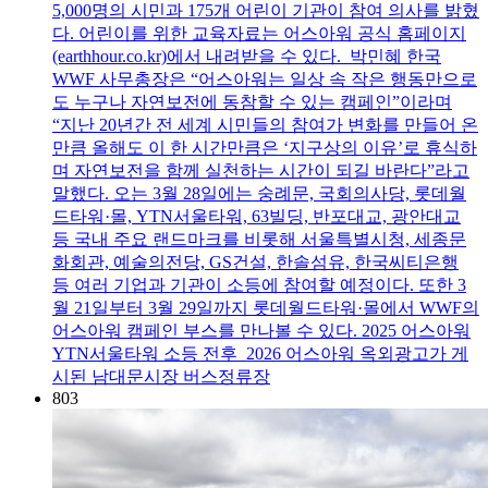
5,000명의 시민과 175개 어린이 기관이 참여 의사를 밝혔
다. 어린이를 위한 교육자료는 어스아워 공식 홈페이지
(earthhour.co.kr)에서 내려받을 수 있다. 박민혜 한국
WWF 사무총장은 “어스아워는 일상 속 작은 행동만으로
도 누구나 자연보전에 동참할 수 있는 캠페인”이라며
“지난 20년간 전 세계 시민들의 참여가 변화를 만들어 온
만큼 올해도 이 한 시간만큼은 ‘지구상의 이유’로 휴식하
며 자연보전을 함께 실천하는 시간이 되길 바란다”라고
말했다. 오는 3월 28일에는 숭례문, 국회의사당, 롯데월
드타워·몰, YTN서울타워, 63빌딩, 반포대교, 광안대교
등 국내 주요 랜드마크를 비롯해 서울특별시청, 세종문
화회관, 예술의전당, GS건설, 한솔섬유, 한국씨티은행
등 여러 기업과 기관이 소등에 참여할 예정이다. 또한 3
월 21일부터 3월 29일까지 롯데월드타워·몰에서 WWF의
어스아워 캠페인 부스를 만나볼 수 있다. 2025 어스아워
YTN서울타워 소등 전후 2026 어스아워 옥외광고가 게
시된 남대문시장 버스정류장
803