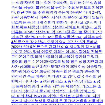
는 식량 자원이라는 점에 주목하며, 특히 해수온 상승을
수산물 공급의 불안정성을 높이는 주요 원인으로 지목했
다. 최근 한반도 주변 해역의 수온이 전·평년 대비 2~4℃
가량 상승하면서 어종의 서식지가 분산되고 치어 밀도가
감소하는 등 생태계 전반의 변화가 나타나고 있다. 이러
한 변화는 대중성 어종의 생산량 저하로 이어졌다. 고등
어류는 2024년 생산량이 약 13만 4천 톤으로 줄어 최근 3
년 평균 생산량 15만~16만 톤을 밑돌았으며, 갈치는 4만
4천 톤으로 감소했다. 오징어 역시 2021년 6만 톤에서
2022년 3만 6천 톤으로 급감한 이후 지속적인 감소세를
보이고 있다. 양식 어종도 예외는 아니다. 광어와 전복은
고수온에 민감하게 반응하며 폐사율이 증가하고 있다.
광어의 경우 수온이 29~30℃를 넘을 경우 성장 지연과 폐
사가 심화돼 최근 2년간 도매가격이 30% 이상 상승했다.
참다랑어와 같은 회유성 어종은 회유 경로가 변동되며
안정적인 수급 예측이 어려워지고 있다. 결국 수산업 전
반에서 나타나는 ▲생산량 감소 ▲종 다양성 감소 ▲공
급 불확실성 증가 ▲품질 저하 등 복합적인 리스크는 소
비자의 장바구니 물가에 직접적인 타격을 입히고 있
다. 이와 함께 WWF는 기업이 원재료 조달을 넘어 자연
보전과 지속가능성을 중심에 둔 공급망 전환을 서둘러야