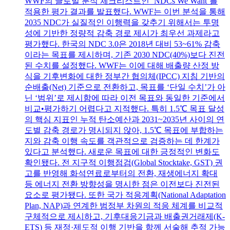
WWF의 글로벌 분석 체크리스트인 ‘NDCs We Want’를
적용한 평가 결과를 발표했다. WWF는 이번 분석을 통해
2035 NDC가 실질적인 이행력을 갖추기 위해서는 투명
성에 기반한 정량적 감축 경로 제시가 최우선 과제라고
평가했다. 한국의 NDC 3.0은 2018년 대비 53~61% 감축
이라는 목표를 제시하며, 기존 2030 NDC(40%)보다 진전
된 수치를 설정했다. WWF는 이에 대해 배출량 산정 방
식을 기후변화에 대한 정부간 협의체(IPCC) 지침 기반의
순배출(Net) 기준으로 전환하고, 목표를 ‘단일 수치’가 아
닌 ‘범위’로 제시함에 따라 이전 목표와 동일한 기준에서
비교•평가하기 어렵다고 지적했다. 특히 1.5℃ 목표 달성
의 핵심 지표인 누적 탄소예산과 2031~2035년 사이의 연
도별 감축 경로가 명시되지 않아, 1.5℃ 목표에 부합하는
지와 감축 이행 속도를 객관적으로 검증하는 데 한계가
있다고 분석했다. 새로운 목표에 대한 긍정적인 변화도
확인됐다. 전 지구적 이행점검(Global Stocktake, GST) 권
고를 반영해 화석연료로부터의 전환, 재생에너지 확대
등 에너지 전환 방향성을 명시한 점은 이전보다 진전된
요소로 평가됐다. 또한 국가 적응계획(National Adaptation
Plan, NAP)과 연계한 범정부 차원의 적응 체계를 비교적
구체적으로 제시하고, 기후대응기금과 배출권거래제(K-
ETS) 등 재정·제도적 이행 기반을 함께 서술해 추적 가능