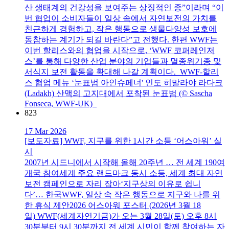
산 생태계의 건강성을 보여주는 상징적인 종”이라며 “이
번 협업이 소비자들이 일상 속에서 자연보전의 가치를
친근하게 경험하고, 작은 행동으로 생물다양성 보호에
동참하는 계기가 되길 바란다”고 전했다. 한편 WWF는
이번 할리스와의 협업을 시작으로, ‘WWF 코퍼레인저
스’를 통해 다양한 산업 분야의 기업들과 멸종위기종 및
서식지 보전 활동을 확대해 나갈 계획이다. WWF-할리
스 협업 메뉴 ‘눈표범 아인슈페너' 인도 히말라야 라다크
(Ladakh) 산맥의 고지대에서 포착된 눈표범 (© Sascha
Fonseca, WWF-UK)
823
17 Mar 2026
[보도자료] WWF, 지구를 위한 1시간 소등 ‘어스아워’ 실
시
2007년 시드니에서 시작해 올해 20주년 … 전 세계 190여
개국 참여세계 주요 랜드마크 동시 소등, 세계 최대 자연
보전 캠페인으로 자리 잡아‘지구상의 이유로 쉽니
다’… 한국WWF, 일상 속 작은 행동으로 지구와 나를 위
한 휴식 제안2026 어스아워 포스터 (2026년 3월 18
일) WWF(세계자연기금)가 오는 3월 28일(토) 오후 8시
30분부터 9시 30분까지 전 세계 시민이 함께 참여하는 자