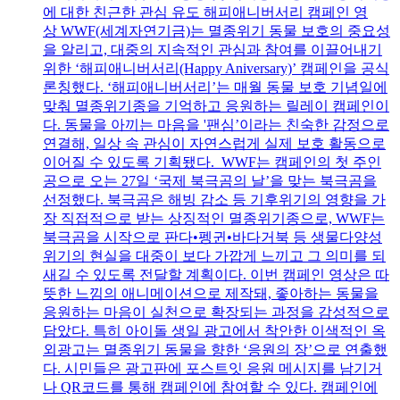
에 대한 친근한 관심 유도 해피애니버서리 캠페인 영
상 WWF(세계자연기금)는 멸종위기 동물 보호의 중요성
을 알리고, 대중의 지속적인 관심과 참여를 이끌어내기
위한 ‘해피애니버서리(Happy Aniversary)’ 캠페인을 공식
론칭했다. ‘해피애니버서리’는 매월 동물 보호 기념일에
맞춰 멸종위기종을 기억하고 응원하는 릴레이 캠페인이
다. 동물을 아끼는 마음을 '팬심’이라는 친숙한 감정으로
연결해, 일상 속 관심이 자연스럽게 실제 보호 활동으로
이어질 수 있도록 기획됐다. WWF는 캠페인의 첫 주인
공으로 오는 27일 ‘국제 북극곰의 날’을 맞는 북극곰을
선정했다. 북극곰은 해빙 감소 등 기후위기의 영향을 가
장 직접적으로 받는 상징적인 멸종위기종으로, WWF는
북극곰을 시작으로 판다•펭귄•바다거북 등 생물다양성
위기의 현실을 대중이 보다 가깝게 느끼고 그 의미를 되
새길 수 있도록 전달할 계획이다. 이번 캠페인 영상은 따
뜻한 느낌의 애니메이션으로 제작돼, 좋아하는 동물을
응원하는 마음이 실천으로 확장되는 과정을 감성적으로
담았다. 특히 아이돌 생일 광고에서 착안한 이색적인 옥
외광고는 멸종위기 동물을 향한 ‘응원의 장’으로 연출했
다. 시민들은 광고판에 포스트잇 응원 메시지를 남기거
나 QR코드를 통해 캠페인에 참여할 수 있다. 캠페인에