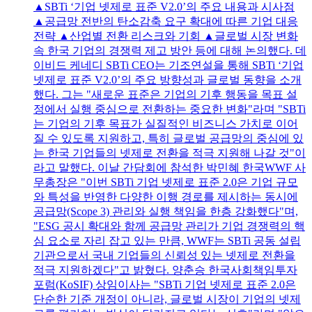
▲SBTi ‘기업 넷제로 표준 V2.0’의 주요 내용과 시사점
▲공급망 전반의 탄소감축 요구 확대에 따른 기업 대응
전략 ▲산업별 전환 리스크와 기회 ▲글로벌 시장 변화
속 한국 기업의 경쟁력 제고 방안 등에 대해 논의했다. 데
이비드 케네디 SBTi CEO는 기조연설을 통해 SBTi ‘기업
넷제로 표준 V2.0’의 주요 방향성과 글로벌 동향을 소개
했다. 그는 "새로운 표준은 기업의 기후 행동을 목표 설
정에서 실행 중심으로 전환하는 중요한 변화"라며 "SBTi
는 기업의 기후 목표가 실질적인 비즈니스 가치로 이어
질 수 있도록 지원하고, 특히 글로벌 공급망의 중심에 있
는 한국 기업들의 넷제로 전환을 적극 지원해 나갈 것"이
라고 말했다. 이날 간담회에 참석한 박민혜 한국WWF 사
무총장은 "이번 SBTi 기업 넷제로 표준 2.0은 기업 규모
와 특성을 반영한 다양한 이행 경로를 제시하는 동시에
공급망(Scope 3) 관리와 실행 책임을 한층 강화했다"며,
"ESG 공시 확대와 함께 공급망 관리가 기업 경쟁력의 핵
심 요소로 자리 잡고 있는 만큼, WWF는 SBTi 공동 설립
기관으로서 국내 기업들의 신뢰성 있는 넷제로 전환을
적극 지원하겠다"고 밝혔다. 양춘승 한국사회책임투자
포럼(KoSIF) 상임이사는 "SBTi 기업 넷제로 표준 2.0은
단순한 기준 개정이 아니라, 글로벌 시장이 기업의 넷제