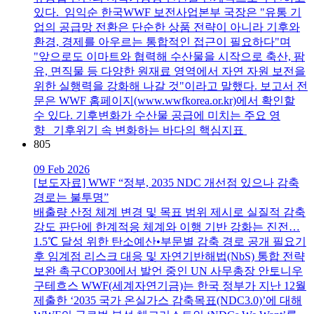
있다. 임익순 한국WWF 보전사업본부 국장은 "유통 기
업의 공급망 전환은 단순한 상품 전략이 아니라 기후와
환경, 경제를 아우르는 통합적인 접근이 필요하다"며
"앞으로도 이마트와 협력해 수산물을 시작으로 축산, 팜
유, 면직물 등 다양한 원재료 영역에서 자연 자원 보전을
위한 실행력을 강화해 나갈 것"이라고 말했다. 보고서 전
문은 WWF 홈페이지(www.wwfkorea.or.kr)에서 확인할
수 있다. 기후변화가 수산물 공급에 미치는 주요 영
향 기후위기 속 변화하는 바다의 핵심지표
805
09 Feb 2026
[보도자료] WWF “정부, 2035 NDC 개선점 있으나 감축
경로는 불투명”
배출량 산정 체계 변경 및 목표 범위 제시로 실질적 감축
강도 판단에 한계적응 체계와 이행 기반 강화는 진전…
1.5℃ 달성 위한 탄소예산•부문별 감축 경로 공개 필요기
후 임계점 리스크 대응 및 자연기반해법(NbS) 통합 전략
보완 촉구COP30에서 발언 중인 UN 사무총장 안토니우
구테흐스 WWF(세계자연기금)는 한국 정부가 지난 12월
제출한 ‘2035 국가 온실가스 감축목표(NDC3.0)’에 대해