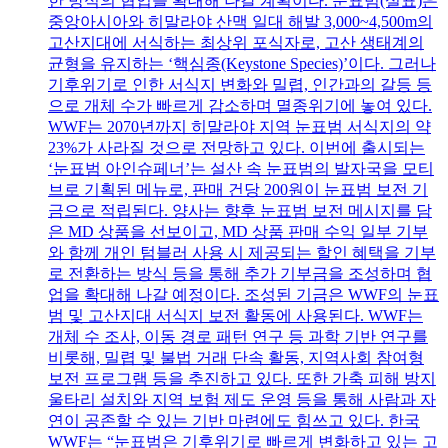
한 방식의 협업을 확대해 나갈 계획이다. 눈표범(설표)은
중앙아시아와 히말라야 산맥 일대 해발 3,000~4,500m의
고산지대에 서식하는 최상위 포식자로, 고산 생태계의
균형을 유지하는 ‘핵심종(Keystone Species)’이다. 그러나
기후위기로 인한 서식지 변화와 밀렵, 인간과의 갈등 등
으로 개체 수가 빠르게 감소하며 멸종위기에 놓여 있다.
WWF는 2070년까지 히말라야 지역 눈표범 서식지의 약
23%가 사라질 것으로 전망하고 있다. 이번에 출시되는
‘눈표범 아인슈페너’는 설산 속 눈표범의 발자국을 모티
브로 기획된 메뉴로, 판매 건당 200원이 눈표범 보전 기
금으로 적립된다. 양사는 향후 눈표범 보전 메시지를 담
은 MD 상품을 선보이고, MD 상품 판매 수익 일부 기부
와 함께 개인 텀블러 사용 시 제공되는 할인 혜택을 기부
로 전환하는 방식 등을 통해 추가 기부금을 조성하며 협
업을 확대해 나갈 예정이다. 조성된 기금은 WWF의 눈표
범 및 고산지대 서식지 보전 활동에 사용된다. WWF는
개체 수 조사, 이동 경로 패턴 연구 등 과학 기반 연구를
비롯해, 밀렵 및 불법 거래 단속 활동, 지역사회 참여형
보전 프로그램 등을 추진하고 있다. 또한 가축 피해 방지
울타리 설치와 지역 보험 제도 운영 등을 통해 사람과 자
연이 공존할 수 있는 기반 마련에도 힘쓰고 있다. 한국
WWF는 “눈표범은 기후위기로 빠르게 변화하고 있는 고