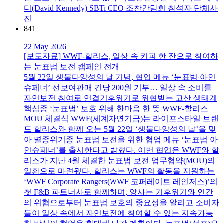
디(David Kennedy) SBTi CEO 조찬간담회 참석자 단체사
진
841
22 May 2026
[보도자료] WWF-할리스, 일상 속 커피 한 잔으로 참여하
는 눈표범 보전 캠페인 전개
5월 22일 생물다양성의 날 기념, 협업 메뉴 ‘눈표범 아인
슈페너’ 선보여판매 건당 200원 기부… 일상 속 소비를
자연보전 참여로 연결기후위기로 위협받는 고산 생태계
핵심종 ‘눈표범’ 보호 위해 한마음 한 뜻 WWF-할리스
MOU 체결식 WWF(세계자연기금)는 라이프스타일 브랜
드 할리스와 함께 오는 5월 22일 ‘생물다양성의 날’을 맞
아 멸종위기종 눈표범 보전을 위한 협업 메뉴 ‘눈표범 아
인슈페너’를 출시한다고 밝혔다. 이번 협업은 WWF와 할
리스가 지난 4월 체결한 눈표범 보전 업무협약(MOU)의
일환으로 마련됐다. 할리스는 WWF의 활동을 지원하는
‘WWF Corporate Rangers(WWF 코퍼레이트 레인저스)’의
첫 F&B 파트너사로 함께하며, 양사는 기후위기와 인간
의 위협으로부터 눈표범 보호의 중요성을 알리고 소비자
들이 일상 속에서 자연보전에 참여할 수 있는 지속가능