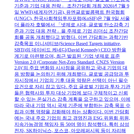
기준과 기업 대응 전략」 조찬간담회 개최 2026년 7월 9
일 WWF(세계자연기금), 유엔글로벌콤팩트 한국협회
(UNGC), 한국사회책임투자포럼(KoSIF)은 7월 9일 서울
더 플라자 호텔에서 「넷제로 시대, 글로벌 탄소감축 기
준과 기업 대응 전략」을 주제로 기업 리더십 조찬간담
회를 공동 개최했다고 밝혔다. 이번 간담회는 과학기반
감축목표 이니셔티브(Science Based Targets initiative,
SBTi)의 데이비드 케네디(David Kennedy) CEO 방한을
계기로 마련됐으며, 최근 발표된 ‘기업 넷제로 표준
Version 2.0 (Corporate Net-Zero Standard, CNZS Version
2.0)’의 주요 변화와 시사점을 공유하고 국내 기업의 대
응 방향을 논의하기 위해 개최됐다. 글로벌 공급망과 투
자시장에서 기업의 기후 대응 역량은 선택이 아닌 필수
요건으로 자리 잡고 있다. 주요 글로벌 기업과 투자 기관
들은 협력사와 투자 대상 기업에 보다 구체적이고 신뢰
할 수 있는 온실가스 감축 계획을 요구하고 있으며, 이에
따라 국내 기업 역시 국제 기준에 부합하는 감축 목표 수
립과 이행 역량을 강화해야 하는 상황이다. 이번 간담회
에는 국내 주요 기업의 최고 경영진과 ESG 위원회 위원,
지속가능경영 책임자 등 50여 명이 참석했다. 특히 삼성
전자, SK하이닉스, 포스코, 아모레퍼시픽 등이 자리해