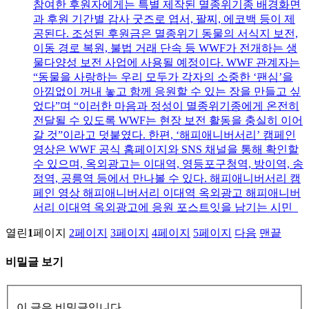
참여한 후원자에게는 특별 제작된 멸종위기종 배경화면
과 후원 기간별 감사 굿즈로 엽서, 팔찌, 에코백 등이 제
공된다. 조성된 후원금은 멸종위기 동물의 서식지 보전,
이동 경로 복원, 불법 거래 단속 등 WWF가 전개하는 생
물다양성 보전 사업에 사용될 예정이다. WWF 관계자는
“동물을 사랑하는 우리 모두가 각자의 소중한 ‘팬심’을
아낌없이 꺼내 놓고 함께 응원할 수 있는 장을 만들고 싶
었다”며 “이러한 마음과 정성이 멸종위기종에게 온전히
전달될 수 있도록 WWF는 현장 보전 활동을 충실히 이어
갈 것”이라고 덧붙였다. 한편, ‘해피애니버서리’ 캠페인
영상은 WWF 공식 홈페이지와 SNS 채널을 통해 확인할
수 있으며, 옥외광고는 이대역, 영등포구청역, 방이역, 송
정역, 공릉역 등에서 만나볼 수 있다. 해피애니버서리 캠
페인 영상 해피애니버서리 이대역 옥외광고 해피애니버
서리 이대역 옥외광고에 응원 포스트잇을 남기는 시민
열린
1
페이지
2
페이지
3
페이지
4
페이지
5
페이지
다음
맨끝
비밀글 보기
이 글은 비밀글입니다.