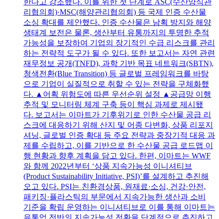
한다고 강조했다. 이를 위한 첫 단계로 ASC(수산양식관
리협의회)·MSC(해양관리협의회) 등 국제 인증 수산물
소싱 확대를 제안했다. 인증 수산물은 남획 방지와 해양
생태계 보전은 물론, 생산부터 유통까지의 투명한 추적
가능성을 보장하여 기업의 장기적인 수급 리스크를 관리
하는 전략적 도구가 될 수 있다. 또한 보고서는 자연 관련
재무정보 공개(TNFD), 과학 기반 목표 네트워크(SBTN),
청색전환(Blue Transition) 등 글로벌 프레임워크를 바탕
으로 기업이 실질적으로 취할 수 있는 전략을 구체화했
다. ▲어획 위험도에 따른 우선순위 설정 ▲공급망 이행
추적 및 모니터링 체계 구축 등이 핵심 과제로 제시됐
다. 보고서는 이마트가 기후위기로 인한 수산물 공급 리
스크에 대응하기 위해 산지 및 어종 다변화, 상품 리포지
셔닝, 글로벌 인증 확대 등 주요 전략과 중장기적 대응 과
제를 수립하고, 이를 기반으로 한 수산물 공급 로드맵 이
행 현황과 향후 계획을 담고 있다. 한편, 이마트는 WWF
와 함께 2022년부터 ‘상품 지속가능성 이니셔티브
(Product Sustainability Initiative, PSI)’를 설계하고 추진해
오고 있다. PSI는 친환경상품, 원재료·소싱, 건강·안전,
패키징·플라스틱의 부문에서 지속가능한 생산과 소비
기준을 확립 운영하는 이니셔티브로 이를 통해 이마트는
유통업 전반의 지속가능성 전환을 단계적으로 추진하고