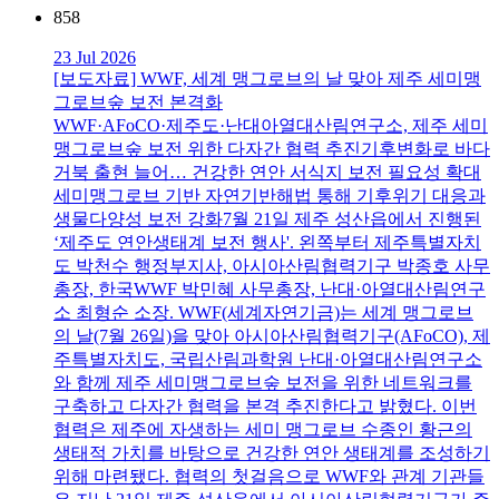
858
23 Jul 2026
[보도자료] WWF, 세계 맹그로브의 날 맞아 제주 세미맹
그로브숲 보전 본격화
WWF·AFoCO·제주도·난대아열대산림연구소, 제주 세미
맹그로브숲 보전 위한 다자간 협력 추진기후변화로 바다
거북 출현 늘어… 건강한 연안 서식지 보전 필요성 확대
세미맹그로브 기반 자연기반해법 통해 기후위기 대응과
생물다양성 보전 강화7월 21일 제주 성산읍에서 진행된
‘제주도 연안생태계 보전 행사'. 왼쪽부터 제주특별자치
도 박천수 행정부지사, 아시아산림협력기구 박종호 사무
총장, 한국WWF 박민혜 사무총장, 난대·아열대산림연구
소 최형순 소장. WWF(세계자연기금)는 세계 맹그로브
의 날(7월 26일)을 맞아 아시아산림협력기구(AFoCO), 제
주특별자치도, 국립산림과학원 난대·아열대산림연구소
와 함께 제주 세미맹그로브숲 보전을 위한 네트워크를
구축하고 다자간 협력을 본격 추진한다고 밝혔다. 이번
협력은 제주에 자생하는 세미 맹그로브 수종인 황근의
생태적 가치를 바탕으로 건강한 연안 생태계를 조성하기
위해 마련됐다. 협력의 첫걸음으로 WWF와 관계 기관들