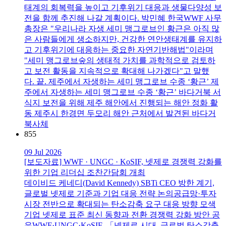
태계의 회복력을 높이고 기후위기 대응과 생물다양성 보
전을 함께 추진해 나갈 계획이다. 박민혜 한국WWF 사무
총장은 "우리나라 자생 세미 맹그로브인 황근은 아직 많
은 사람들에게 생소하지만, 건강한 연안생태계를 유지하
고 기후위기에 대응하는 중요한 자연기반해법"이라며
"세미 맹그로브숲의 생태적 가치를 과학적으로 검토하
고 보전 활동을 지속적으로 확대해 나가겠다"고 말했
다. 끝. 제주에서 자생하는 세미 맹그로브 수종 ‘황근’ 제
주에서 자생하는 세미 맹그로브 수종 ‘황근’ 바다거북 서
식지 보전을 위해 제주 해안에서 진행되는 해안 정화 활
동 제주시 한경면 두모리 해안 근처에서 발견된 바다거
북사체
855
09 Jul 2026
[보도자료] WWF · UNGC · KoSIF, 넷제로 경쟁력 강화를
위한 기업 리더십 조찬간담회 개최
데이비드 케네디(David Kennedy) SBTi CEO 방한 계기,
글로벌 넷제로 기준과 기업 대응 전략 논의공급망·투자
시장 전반으로 확대되는 탄소감축 요구 대응 방향 모색
기업 넷제로 표준 최신 동향과 전환 경쟁력 강화 방안 공
유WWF·UNGC·KoSIF, 「넷제로 시대, 글로벌 탄소감축