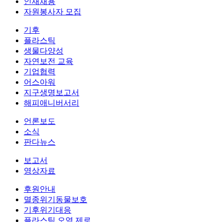
인재채용
자원봉사자 모집
기후
플라스틱
생물다양성
자연보전 교육
기업협력
어스아워
지구생명보고서
해피애니버서리
언론보도
소식
판다뉴스
보고서
영상자료
후원안내
멸종위기동물보호
기후위기대응
플라스틱 오염 제로