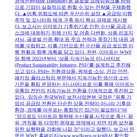
청색전환(Blue Transition) 등 글로벌 프레임워크를 바탕
으로 기업이 실질적으로 취할 수 있는 전략을 구체화했
다. ▲어획 위험도에 따른 우선순위 설정 ▲공급망 이행
추적 및 모니터링 체계 구축 등이 핵심 과제로 제시됐
다. 보고서는 이마트가 기후위기로 인한 수산물 공급 리
스크에 대응하기 위해 산지 및 어종 다변화, 상품 리포지
셔닝, 글로벌 인증 확대 등 주요 전략과 중장기적 대응 과
제를 수립하고, 이를 기반으로 한 수산물 공급 로드맵 이
행 현황과 향후 계획을 담고 있다. 한편, 이마트는 WWF
와 함께 2022년부터 ‘상품 지속가능성 이니셔티브
(Product Sustainability Initiative, PSI)’를 설계하고 추진해
오고 있다. PSI는 친환경상품, 원재료·소싱, 건강·안전,
패키징·플라스틱의 부문에서 지속가능한 생산과 소비
기준을 확립 운영하는 이니셔티브로 이를 통해 이마트는
유통업 전반의 지속가능성 전환을 단계적으로 추진하고
있다. 임익순 한국WWF 보전사업본부 국장은 "유통 기
업의 공급망 전환은 단순한 상품 전략이 아니라 기후와
환경, 경제를 아우르는 통합적인 접근이 필요하다"며
"앞으로도 이마트와 협력해 수산물을 시작으로 축산, 팜
유, 면직물 등 다양한 원재료 영역에서 자연 자원 보전을
위한 실행력을 강화해 나갈 것"이라고 말했다. 보고서 전
문은 WWF 홈페이지(www.wwfkorea.or.kr)에서 확인할