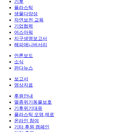
기후
플라스틱
생물다양성
자연보전 교육
기업협력
어스아워
지구생명보고서
해피애니버서리
언론보도
소식
판다뉴스
보고서
영상자료
후원안내
멸종위기동물보호
기후위기대응
플라스틱 오염 제로
온라인 참여
기타 후원 캠페인