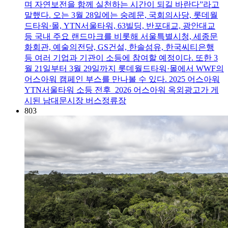
며 자연보전을 함께 실천하는 시간이 되길 바란다”라고
말했다. 오는 3월 28일에는 숭례문, 국회의사당, 롯데월
드타워·몰, YTN서울타워, 63빌딩, 반포대교, 광안대교
등 국내 주요 랜드마크를 비롯해 서울특별시청, 세종문
화회관, 예술의전당, GS건설, 한솔섬유, 한국씨티은행
등 여러 기업과 기관이 소등에 참여할 예정이다. 또한 3
월 21일부터 3월 29일까지 롯데월드타워·몰에서 WWF의
어스아워 캠페인 부스를 만나볼 수 있다. 2025 어스아워
YTN서울타워 소등 전후 2026 어스아워 옥외광고가 게
시된 남대문시장 버스정류장
803