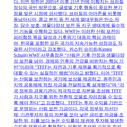
다. 이번 방한은 2005년 이후 21년 만에 이뤄지는 브라질
정상의 국빈 방문으로, 글로벌 기후 행동이 중요한 분기
점을 맞은 시점에 성사됐다. 브라질의 아마존을 비롯해
동남아시아, 콩고 분지 등 전 세계 열대우림은 탄소 저
장, 담수 보호, 생물다양성 보전 등 지구 생태계에 필수적
인 기능을 수행하고 있다. WWF는 이러한 산림 보전이
파리협정 목표 달성과 기후위기 대응의 핵심 과제이
며, 한국을 포함한 모든 국가의 지속가능한 성장과도 직
결된 사안이라고 강조했다. 커스틴 슈이트(Kirsten
Schuijt) WWF 사무총장은 “산림은 기후 안정과 생물다양
성 보전을 넘어, 경제와 인류의 건강을 떠받치는 핵심 기
반”이라며 “TFFF는 자연과 기후 재원을 획기적으로 확
대할 수 있는 실질적인 해법”이라고 밝혔다. 이어 “TFFF
는 산림을 보전하는 국가에 보상을 제공하고, 원주민과
지역 공동체에 직접 자금을 전달하도록 설계됐다”며 “각
국 정부와 금융기관이 적극적으로 자본을 조성해 TFFF
가 사람과 지구를 위한 전환적 모델로 자리잡을 수 있도
록 해야 한다”고 강조했다. TFFF는 투자 수익을 기반으
로 운영되는 산림 보전 기금이다. 각국 정부와 자선단
체, 기관투자자 등의 자본을 모아 낮은 금리로 자금을 조
달한 뒤, 이를 보다 높은 수익률의 채권에 투자해 발생한
수익을 재원으로 활용한다. 이렇게 조성된 수익은 위성