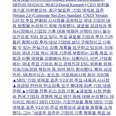
SBTi)의 데이비드 케네디(David Kennedy) CEO 방한을
계기로 마련됐으며, 최근 발표된 ‘기업 넷제로 표준
Version 2.0 (Corporate Net-Zero Standard, CNZS Version
2.0)’의 주요 변화와 시사점을 공유하고 국내 기업의 대
응 방향을 논의하기 위해 개최됐다. 글로벌 공급망과 투
자시장에서 기업의 기후 대응 역량은 선택이 아닌 필수
요건으로 자리 잡고 있다. 주요 글로벌 기업과 투자 기관
들은 협력사와 투자 대상 기업에 보다 구체적이고 신뢰
할 수 있는 온실가스 감축 계획을 요구하고 있으며, 이에
따라 국내 기업 역시 국제 기준에 부합하는 감축 목표 수
립과 이행 역량을 강화해야 하는 상황이다. 이번 간담회
에는 국내 주요 기업의 최고 경영진과 ESG 위원회 위원,
지속가능경영 책임자 등 50여 명이 참석했다. 특히 삼성
전자, SK하이닉스, 포스코, 아모레퍼시픽 등이 자리해
▲SBTi ‘기업 넷제로 표준 V2.0’의 주요 내용과 시사점
▲공급망 전반의 탄소감축 요구 확대에 따른 기업 대응
전략 ▲산업별 전환 리스크와 기회 ▲글로벌 시장 변화
속 한국 기업의 경쟁력 제고 방안 등에 대해 논의했다. 데
이비드 케네디 SBTi CEO는 기조연설을 통해 SBTi ‘기업
넷제로 표준 V2.0’의 주요 방향성과 글로벌 동향을 소개
했다. 그는 "새로운 표준은 기업의 기후 행동을 목표 설