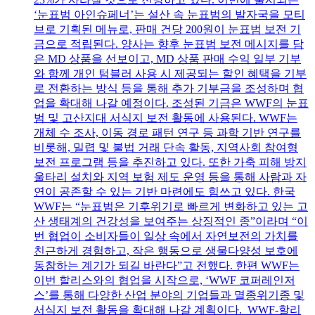
‘눈표범 아인슈페너’는 설산 속 눈표범의 발자국을 모티
브로 기획된 메뉴로, 판매 건당 200원이 눈표범 보전 기
금으로 적립된다. 양사는 향후 눈표범 보전 메시지를 담
은 MD 상품을 선보이고, MD 상품 판매 수익 일부 기부
와 함께 개인 텀블러 사용 시 제공되는 할인 혜택을 기부
로 전환하는 방식 등을 통해 추가 기부금을 조성하며 협
업을 확대해 나갈 예정이다. 조성된 기금은 WWF의 눈표
범 및 고산지대 서식지 보전 활동에 사용된다. WWF는
개체 수 조사, 이동 경로 패턴 연구 등 과학 기반 연구를
비롯해, 밀렵 및 불법 거래 단속 활동, 지역사회 참여형
보전 프로그램 등을 추진하고 있다. 또한 가축 피해 방지
울타리 설치와 지역 보험 제도 운영 등을 통해 사람과 자
연이 공존할 수 있는 기반 마련에도 힘쓰고 있다. 한국
WWF는 “눈표범은 기후위기로 빠르게 변화하고 있는 고
산 생태계의 건강성을 보여주는 상징적인 종”이라며 “이
번 협업이 소비자들이 일상 속에서 자연보전의 가치를
친근하게 경험하고, 작은 행동으로 생물다양성 보호에
동참하는 계기가 되길 바란다”고 전했다. 한편 WWF는
이번 할리스와의 협업을 시작으로, ‘WWF 코퍼레인저
스’를 통해 다양한 산업 분야의 기업들과 멸종위기종 및
서식지 보전 활동을 확대해 나갈 계획이다. WWF-할리