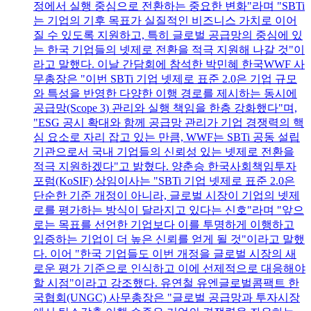
정에서 실행 중심으로 전환하는 중요한 변화"라며 "SBTi
는 기업의 기후 목표가 실질적인 비즈니스 가치로 이어
질 수 있도록 지원하고, 특히 글로벌 공급망의 중심에 있
는 한국 기업들의 넷제로 전환을 적극 지원해 나갈 것"이
라고 말했다. 이날 간담회에 참석한 박민혜 한국WWF 사
무총장은 "이번 SBTi 기업 넷제로 표준 2.0은 기업 규모
와 특성을 반영한 다양한 이행 경로를 제시하는 동시에
공급망(Scope 3) 관리와 실행 책임을 한층 강화했다"며,
"ESG 공시 확대와 함께 공급망 관리가 기업 경쟁력의 핵
심 요소로 자리 잡고 있는 만큼, WWF는 SBTi 공동 설립
기관으로서 국내 기업들의 신뢰성 있는 넷제로 전환을
적극 지원하겠다"고 밝혔다. 양춘승 한국사회책임투자
포럼(KoSIF) 상임이사는 "SBTi 기업 넷제로 표준 2.0은
단순한 기준 개정이 아니라, 글로벌 시장이 기업의 넷제
로를 평가하는 방식이 달라지고 있다는 신호"라며 "앞으
로는 목표를 선언한 기업보다 이를 투명하게 이행하고
입증하는 기업이 더 높은 신뢰를 얻게 될 것"이라고 말했
다. 이어 "한국 기업들도 이번 개정을 글로벌 시장의 새
로운 평가 기준으로 인식하고 이에 선제적으로 대응해야
할 시점"이라고 강조했다. 유연철 유엔글로벌콤팩트 한
국협회(UNGC) 사무총장은 "글로벌 공급망과 투자시장