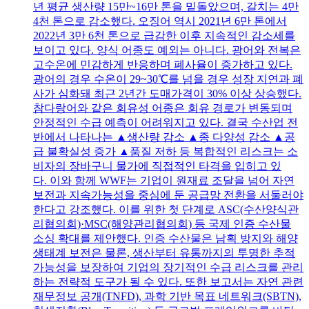
년 평균 생산량 15만~16만 톤을 밑돌았으며, 갈치는 4만
4천 톤으로 감소했다. 오징어 역시 2021년 6만 톤에서
2022년 3만 6천 톤으로 급감한 이후 지속적인 감소세를
보이고 있다. 양식 어종도 예외는 아니다. 광어와 전복은
고수온에 민감하게 반응하며 폐사율이 증가하고 있다.
광어의 경우 수온이 29~30℃를 넘을 경우 성장 지연과 폐
사가 심화돼 최근 2년간 도매가격이 30% 이상 상승했다.
참다랑어와 같은 회유성 어종은 회유 경로가 변동되며
안정적인 수급 예측이 어려워지고 있다. 결국 수산업 전
반에서 나타나는 ▲생산량 감소 ▲종 다양성 감소 ▲공
급 불확실성 증가 ▲품질 저하 등 복합적인 리스크는 소
비자의 장바구니 물가에 직접적인 타격을 입히고 있
다. 이와 함께 WWF는 기업이 원재료 조달을 넘어 자연
보전과 지속가능성을 중심에 둔 공급망 전환을 서둘러야
한다고 강조했다. 이를 위한 첫 단계로 ASC(수산양식관
리협의회)·MSC(해양관리협의회) 등 국제 인증 수산물
소싱 확대를 제안했다. 인증 수산물은 남획 방지와 해양
생태계 보전은 물론, 생산부터 유통까지의 투명한 추적
가능성을 보장하여 기업의 장기적인 수급 리스크를 관리
하는 전략적 도구가 될 수 있다. 또한 보고서는 자연 관련
재무정보 공개(TNFD), 과학 기반 목표 네트워크(SBTN),