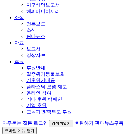
지구생명보고서
해피애니버서리
소식
언론보도
소식
판다뉴스
자료
보고서
영상자료
후원
후원안내
멸종위기동물보호
기후위기대응
플라스틱 오염 제로
온라인 참여
기타 후원 캠페인
기업 후원
교육기관/학부모 후원
자주묻는 질문
로그인
후원하기
판다뉴스구독
검색창열기
모바일 메뉴 열기