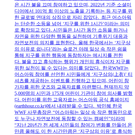
은 시간 불을 끄며 참여하고 있으며, 2022년 기준 소셜미
디어에서 101억 회 이상의 노출을 기록하는 등 지구를 위
한 글로벌 연대의 상징으로 자리 잡았다. 최근 어스아워
는 단순한 소등을 넘어 ‘지구를 위한 1시간’이라는 의미
로 확장되고 있다. 시민들은 1시간 동안 소등을 하거나
자연을 위한 다양한 행동을 실천하며 기후위기 대응과
자연보전의 의지를 표현한다. 올해 한국에서는 ‘지구상
의 이유로 쉽니다’라는 슬로건 아래 일상 속 작은 쉼을
통해 지구를 위한 행동에 동참하자는 메시지를 전한
다. 불을 끄고 휴식하는 행위가 개인의 휴식이자 지구를
위한 실천이 될 수 있다는 의미를 담았다. 한국WWF는
어스아워 참여를 선언한 시민들에게 ‘지구상의(上衣)’ 티
셔츠를 제공하는 이벤트를 진행하고 있으며, 어린이 참
가자를 위한 굿즈와 교육자료를 마련했다. 현재까지 약
5,000명의 시민과 175개 어린이 기관이 참여 의사를 밝혔
다. 어린이를 위한 교육자료는 어스아워 공식 홈페이지
(earthhour.co.kr)에서 내려받을 수 있다. 박민혜 한국
WWF 사무총장은 “어스아워는 일상 속 작은 행동만으로
도 누구나 자연보전에 동참할 수 있는 캠페인”이라며
“지난 20년간 전 세계 시민들의 참여가 변화를 만들어 온
만큼 올해도 이 한 시간만큼은 ‘지구상의 이유’로 휴식하