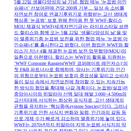
5월 22일 생물다양성의 날 기념, 협업 메뉴 ‘눈표범 아인
슈페너’ 선보여판매 건당 200원 기부… 일상 속 소비를
자연보전 참여로 연결기후위기로 위협받는 고산 생태계
핵심종 ‘눈표범’ 보호 위해 한마음 한 뜻 WWF-할리스
MOU 체결식 WWF(세계자연기금)는 라이프스타일 브랜
드 할리스와 함께 오는 5월 22일 ‘생물다양성의 날’을 맞
아 멸종위기종 눈표범 보전을 위한 협업 메뉴 ‘눈표범 아
인슈페너’를 출시한다고 밝혔다. 이번 협업은 WWF와 할
리스가 지난 4월 체결한 눈표범 보전 업무협약(MOU)의
일환으로 마련됐다. 할리스는 WWF의 활동을 지원하는
‘WWF Corporate Rangers(WWF 코퍼레이트 레인저스)’의
첫 F&B 파트너사로 함께하며, 양사는 기후위기와 인간
의 위협으로부터 눈표범 보호의 중요성을 알리고 소비자
들이 일상 속에서 자연보전에 참여할 수 있는 지속가능
한 방식의 협업을 확대해 나갈 계획이다. 눈표범(설표)은
중앙아시아와 히말라야 산맥 일대 해발 3,000~4,500m의
고산지대에 서식하는 최상위 포식자로, 고산 생태계의
균형을 유지하는 ‘핵심종(Keystone Species)’이다. 그러나
기후위기로 인한 서식지 변화와 밀렵, 인간과의 갈등 등
으로 개체 수가 빠르게 감소하며 멸종위기에 놓여 있다.
WWF는 2070년까지 히말라야 지역 눈표범 서식지의 약
23%가 사라질 것으로 전망하고 있다. 이번에 출시되는