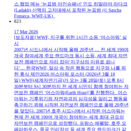
스 협업 메뉴 ‘눈표범 아인슈페너' 인도 히말라야 라다크
(Ladakh) 산맥의 고지대에서 포착된 눈표범 (© Sascha
Fonseca, WWF-UK)
823
17 Mar 2026
[보도자료] WWF, 지구를 위한 1시간 소등 ‘어스아워’ 실
시
2007년 시드니에서 시작해 올해 20주년 … 전 세계 190여
개국 참여세계 주요 랜드마크 동시 소등, 세계 최대 자연
보전 캠페인으로 자리 잡아‘지구상의 이유로 쉽니
다’… 한국WWF, 일상 속 작은 행동으로 지구와 나를 위
한 휴식 제안2026 어스아워 포스터 (2026년 3월 18
일) WWF(세계자연기금)가 오는 3월 28일(토) 오후 8시
30분부터 9시 30분까지 전 세계 시민이 함께 참여하는 자
연보전 캠페인 ‘어스아워(Earth Hour)’를 진행한다. 어스
아워는 기후위기와 자연파괴의 심각성을 알리고 행동을
촉구하기 위해 시작된 자연보전 캠페인으로 올해 20주년
을 맞았다. 2007년 호주 시드니에서 시작된 어스아워는
현재 전 세계 190여 개국이 참여하는 세계 최대 규모의
자연보전 캠페인으로 성장했다. 프랑스 에펠탑, 호주 오
페라하우스, 중국 만리장성 등 세계 주요 랜드마크가 같