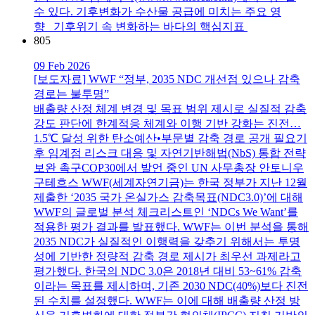
수 있다. 기후변화가 수산물 공급에 미치는 주요 영
향 기후위기 속 변화하는 바다의 핵심지표
805
09 Feb 2026
[보도자료] WWF “정부, 2035 NDC 개선점 있으나 감축
경로는 불투명”
배출량 산정 체계 변경 및 목표 범위 제시로 실질적 감축
강도 판단에 한계적응 체계와 이행 기반 강화는 진전…
1.5℃ 달성 위한 탄소예산•부문별 감축 경로 공개 필요기
후 임계점 리스크 대응 및 자연기반해법(NbS) 통합 전략
보완 촉구COP30에서 발언 중인 UN 사무총장 안토니우
구테흐스 WWF(세계자연기금)는 한국 정부가 지난 12월
제출한 ‘2035 국가 온실가스 감축목표(NDC3.0)’에 대해
WWF의 글로벌 분석 체크리스트인 ‘NDCs We Want’를
적용한 평가 결과를 발표했다. WWF는 이번 분석을 통해
2035 NDC가 실질적인 이행력을 갖추기 위해서는 투명
성에 기반한 정량적 감축 경로 제시가 최우선 과제라고
평가했다. 한국의 NDC 3.0은 2018년 대비 53~61% 감축
이라는 목표를 제시하며, 기존 2030 NDC(40%)보다 진전
된 수치를 설정했다. WWF는 이에 대해 배출량 산정 방