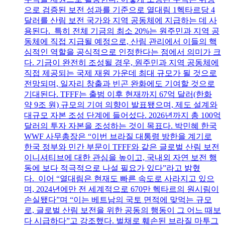
으로 검증된 보전 성과를 기준으로 열대림 1헥타르당 4
달러를 산림 보전 국가와 지역 공동체에 지급하는 데 사
용된다. 특히 전체 기금의 최소 20%는 원주민과 지역 공
동체에 직접 지급될 예정으로, 산림 관리에서 이들의 핵
심적인 역할을 공식적으로 인정한다는 점에서 의미가 크
다. 기금이 완전히 조성될 경우, 원주민과 지역 공동체에
직접 제공되는 국제 재원 가운데 최대 규모가 될 것으로
전망되며, 일자리 창출과 빈곤 완화에도 기여할 것으로
기대된다. TFFF는 출범 이후 현재까지 67억 달러(한화
약 9조 원) 규모의 기여 의향이 발표됐으며, 제도 설계와
대규모 자본 조성 단계에 들어섰다. 2026년까지 총 100억
달러의 투자 자본을 조성하는 것이 목표다. 박민혜 한국
WWF 사무총장은 “이번 브라질 대통령 방한을 계기로
한국 정부와 민간 부문이 TFFF와 같은 글로벌 산림 보전
이니셔티브에 대한 관심을 높이고, 국내외 자연 보전 행
동에 보다 적극적으로 나설 필요가 있다”라고 밝혔
다. 이어 “열대림은 현재도 빠른 속도로 사라지고 있으
며, 2024년에만 전 세계적으로 670만 헥타르의 원시림이
손실됐다”며 “이는 베트남의 국토 면적에 맞먹는 규모
로, 글로벌 산림 보전을 위한 공동의 행동이 그 어느 때보
다 시급하다”고 강조했다. 벌채로 훼손된 브라질 마투그