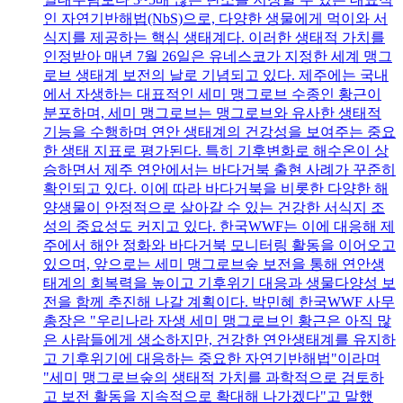
인 자연기반해법(NbS)으로, 다양한 생물에게 먹이와 서
식지를 제공하는 핵심 생태계다. 이러한 생태적 가치를
인정받아 매년 7월 26일은 유네스코가 지정한 세계 맹그
로브 생태계 보전의 날로 기념되고 있다. 제주에는 국내
에서 자생하는 대표적인 세미 맹그로브 수종인 황근이
분포하며, 세미 맹그로브는 맹그로브와 유사한 생태적
기능을 수행하며 연안 생태계의 건강성을 보여주는 중요
한 생태 지표로 평가된다. 특히 기후변화로 해수온이 상
승하면서 제주 연안에서는 바다거북 출현 사례가 꾸준히
확인되고 있다. 이에 따라 바다거북을 비롯한 다양한 해
양생물이 안정적으로 살아갈 수 있는 건강한 서식지 조
성의 중요성도 커지고 있다. 한국WWF는 이에 대응해 제
주에서 해안 정화와 바다거북 모니터링 활동을 이어오고
있으며, 앞으로는 세미 맹그로브숲 보전을 통해 연안생
태계의 회복력을 높이고 기후위기 대응과 생물다양성 보
전을 함께 추진해 나갈 계획이다. 박민혜 한국WWF 사무
총장은 "우리나라 자생 세미 맹그로브인 황근은 아직 많
은 사람들에게 생소하지만, 건강한 연안생태계를 유지하
고 기후위기에 대응하는 중요한 자연기반해법"이라며
"세미 맹그로브숲의 생태적 가치를 과학적으로 검토하
고 보전 활동을 지속적으로 확대해 나가겠다"고 말했