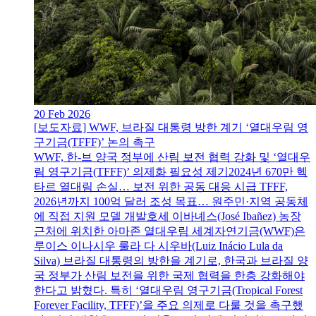
20 Feb 2026
[보도자료] WWF, 브라질 대통령 방한 계기 ‘열대우림 영
구기금(TFFF)’ 논의 촉구
WWF, 한-브 양국 정부에 산림 보전 협력 강화 및 ‘열대우
림 영구기금(TFFF)’ 의제화 필요성 제기2024년 670만 헥
타르 열대림 손실… 보전 위한 공동 대응 시급 TFFF,
2026년까지 100억 달러 조성 목표… 원주민·지역 공동체
에 직접 지원 모델 개발호세 이바녜스(José Ibañez) 농장
근처에 위치한 아마존 열대우림 세계자연기금(WWF)은
루이스 이나시우 룰라 다 시우바(Luiz Inácio Lula da
Silva) 브라질 대통령의 방한을 계기로, 한국과 브라질 양
국 정부가 산림 보전을 위한 국제 협력을 한층 강화해야
한다고 밝혔다. 특히 ‘열대우림 영구기금(Tropical Forest
Forever Facility, TFFF)’을 주요 의제로 다룰 것을 촉구했