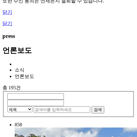
또한 수신 동의는 언제든지 철회할 수 있습니다.
닫기
닫기
press
언론보도
소식
언론보도
총 195건
검색
858