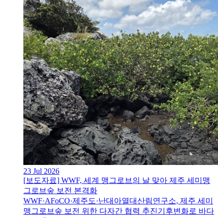
23 Jul 2026
[보도자료] WWF, 세계 맹그로브의 날 맞아 제주 세미맹
그로브숲 보전 본격화
WWF·AFoCO·제주도·난대아열대산림연구소, 제주 세미
맹그로브숲 보전 위한 다자간 협력 추진기후변화로 바다