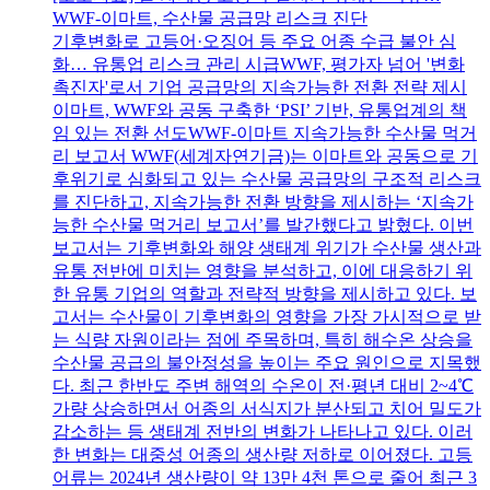
WWF-이마트, 수산물 공급망 리스크 진단
기후변화로 고등어·오징어 등 주요 어종 수급 불안 심
화… 유통업 리스크 관리 시급WWF, 평가자 넘어 '변화
촉진자'로서 기업 공급망의 지속가능한 전환 전략 제시
이마트, WWF와 공동 구축한 ‘PSI’ 기반, 유통업계의 책
임 있는 전환 선도WWF-이마트 지속가능한 수산물 먹거
리 보고서 WWF(세계자연기금)는 이마트와 공동으로 기
후위기로 심화되고 있는 수산물 공급망의 구조적 리스크
를 진단하고, 지속가능한 전환 방향을 제시하는 ‘지속가
능한 수산물 먹거리 보고서’를 발간했다고 밝혔다. 이번
보고서는 기후변화와 해양 생태계 위기가 수산물 생산과
유통 전반에 미치는 영향을 분석하고, 이에 대응하기 위
한 유통 기업의 역할과 전략적 방향을 제시하고 있다. 보
고서는 수산물이 기후변화의 영향을 가장 가시적으로 받
는 식량 자원이라는 점에 주목하며, 특히 해수온 상승을
수산물 공급의 불안정성을 높이는 주요 원인으로 지목했
다. 최근 한반도 주변 해역의 수온이 전·평년 대비 2~4℃
가량 상승하면서 어종의 서식지가 분산되고 치어 밀도가
감소하는 등 생태계 전반의 변화가 나타나고 있다. 이러
한 변화는 대중성 어종의 생산량 저하로 이어졌다. 고등
어류는 2024년 생산량이 약 13만 4천 톤으로 줄어 최근 3