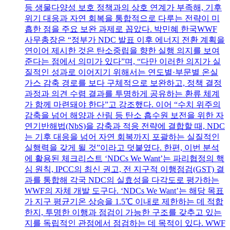
등 생물다양성 보호 정책과의 상호 연계가 부족해, 기후
위기 대응과 자연 회복을 통합적으로 다루는 전략이 미
흡한 점을 주요 보완 과제로 꼽았다. 박민혜 한국WWF
사무총장은 “정부가 NDC 발표 이후 에너지 전환 계획을
연이어 제시한 것은 탄소중립을 향한 실행 의지를 보여
준다는 점에서 의미가 있다”며, “다만 이러한 의지가 실
질적인 성과로 이어지기 위해서는 연도별·부문별 온실
가스 감축 경로를 보다 구체적으로 보완하고, 정책 결정
과정과 의견 수렴 결과를 투명하게 공유하는 환류 체계
가 함께 마련돼야 한다”고 강조했다. 이어 “수치 위주의
감축을 넘어 해양과 산림 등 탄소 흡수원 보전을 위한 자
연기반해법(NbS)을 감축과 적응 전략에 결합할 때, NDC
는 기후 대응을 넘어 자연 회복까지 포괄하는 실질적인
실행력을 갖게 될 것”이라고 덧붙였다. 한편, 이번 분석
에 활용된 체크리스트 ‘NDCs We Want’는 파리협정의 핵
심 원칙, IPCC의 최신 권고, 전 지구적 이행점검(GST) 결
과를 통합해 각국 NDC의 실효성을 다각도로 평가하는
WWF의 자체 개발 도구다. ‘NDCs We Want’는 해당 목표
가 지구 평균기온 상승을 1.5℃ 이내로 제한하는 데 적합
한지, 투명한 이행과 점검이 가능한 구조를 갖추고 있는
지를 독립적인 관점에서 점검하는 데 목적이 있다. WWF