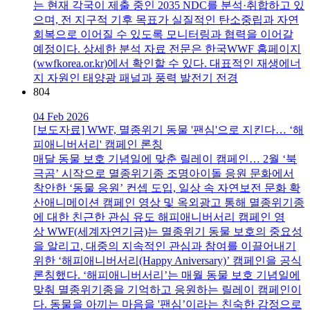
는 현재 각국이 제출 중인 2035 NDC를 분석·취합하고 있
으며, 전 지구적 기후 목표가 실질적인 탄소중립과 자연
회복으로 이어질 수 있도록 모니터링과 협력을 이어갈
예정이다. 상세한 분석 자료 전문은 한국WWF 홈페이지
(wwfkorea.or.kr)에서 확인할 수 있다. 대표적인 재생에너
지 자원인 태양광 패널과 풍력 발전기 전경
804
04 Feb 2026
[보도자료] WWF, 멸종위기 동물 '팬심'으로 지킨다… ‘해
피애니버서리' 캠페인 론칭
매달 동물 보호 기념일에 맞춘 릴레이 캠페인… 2월 ‘북
극곰’ 시작으로 멸종위기종 조명아이돌 응원 문화에서
착안한 ‘동물 응원’ 컨셉 도입, 일상 속 자연보전 문화 확
산애니메이션 캠페인 영상 및 옥외광고 통해 멸종위기종
에 대한 친근한 관심 유도 해피애니버서리 캠페인 영
상 WWF(세계자연기금)는 멸종위기 동물 보호의 중요성
을 알리고, 대중의 지속적인 관심과 참여를 이끌어내기
위한 ‘해피애니버서리(Happy Aniversary)’ 캠페인을 공식
론칭했다. ‘해피애니버서리’는 매월 동물 보호 기념일에
맞춰 멸종위기종을 기억하고 응원하는 릴레이 캠페인이
다. 동물을 아끼는 마음을 '팬심’이라는 친숙한 감정으로