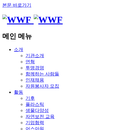
본문 바로가기
메인 메뉴
소개
기관소개
연혁
투명경영
함께하는 사람들
인재채용
자원봉사자 모집
활동
기후
플라스틱
생물다양성
자연보전 교육
기업협력
어스아워