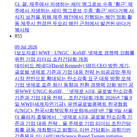
다. 끝. 제주에서 자생하는 세미 맹그로브 수종 ‘황근’ 제
주에서 자생하는 세미 맹그로브 수종 ‘황근’ 바다거북 서
식지 보전을 위해 제주 해안에서 진행되는 해안 정화 활
동 제주시 한경면 두모리 해안 근처에서 발견된 바다거
북사체
855
09 Jul 2026
[보도자료] WWF · UNGC · KoSIF, 넷제로 경쟁력 강화를
위한 기업 리더십 조찬간담회 개최
데이비드 케네디(David Kennedy) SBTi CEO 방한 계기,
글로벌 넷제로 기준과 기업 대응 전략 논의공급망·투자
시장 전반으로 확대되는 탄소감축 요구 대응 방향 모색
기업 넷제로 표준 최신 동향과 전환 경쟁력 강화 방안 공
유WWF·UNGC·KoSIF, 「넷제로 시대, 글로벌 탄소감축
기준과 기업 대응 전략」 조찬간담회 개최 2026년 7월 9
일 WWF(세계자연기금), 유엔글로벌콤팩트 한국협회
(UNGC), 한국사회책임투자포럼(KoSIF)은 7월 9일 서울
더 플라자 호텔에서 「넷제로 시대, 글로벌 탄소감축 기
준과 기업 대응 전략」을 주제로 기업 리더십 조찬간담
회를 공동 개최했다고 밝혔다. 이번 간담회는 과학기반
감축목표 이니셔티브(Science Based Targets initiative,