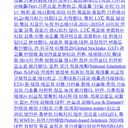
식을 기후변화에 대한 정부간 협의체(IPCC) 지침 기반의
순배출(Net) 기준으로 전환하고, 목표를 ‘단일 수치’가 아
닌 ‘범위’로 제시함에 따라 이전 목표와 동일한 기준에서
비교•평가하기 어렵다고 지적했다. 특히 1.5℃ 목표 달성
의 핵심 지표인 누적 탄소예산과 2031~2035년 사이의 연
도별 감축 경로가 명시되지 않아, 1.5℃ 목표에 부합하는
지와 감축 이행 속도를 객관적으로 검증하는 데 한계가
있다고 분석했다. 새로운 목표에 대한 긍정적인 변화도
확인됐다. 전 지구적 이행점검(Global Stocktake, GST) 권
고를 반영해 화석연료로부터의 전환, 재생에너지 확대
등 에너지 전환 방향성을 명시한 점은 이전보다 진전된
요소로 평가됐다. 또한 국가 적응계획(National Adaptation
Plan, NAP)과 연계한 범정부 차원의 적응 체계를 비교적
구체적으로 제시하고, 기후대응기금과 배출권거래제(K-
ETS) 등 재정·제도적 이행 기반을 함께 서술해 추적 가능
성의 기초를 마련한 점도 높게 평가됐다. 반면, 기후적응
체계는 비교적 명확히 제시된 데 비해, 적응으로도 피할
수 없는 잔여 피해에 대한 ‘손실과 피해(Loss & Damage)’
전략과 해양·산림의 기후 임계점(tipping points) 리스크
관리 방안은 충분히 다뤄지지 않은 것으로 나타났다. 특
히 WWF는 자연기반해법(Nature-based Solutions, NbS)에
대한 정량적 목표 설정과 국가생물다양성전략(NBSAP)