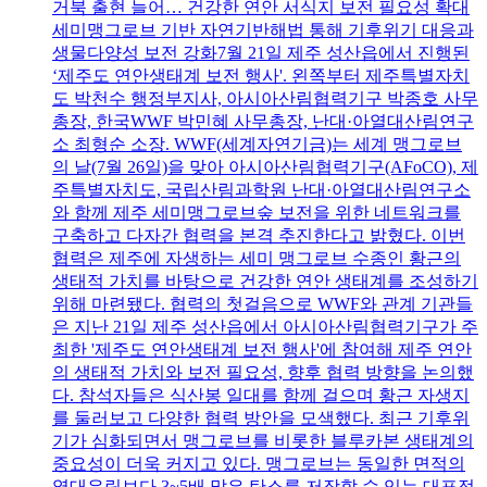
거북 출현 늘어… 건강한 연안 서식지 보전 필요성 확대
세미맹그로브 기반 자연기반해법 통해 기후위기 대응과
생물다양성 보전 강화7월 21일 제주 성산읍에서 진행된
‘제주도 연안생태계 보전 행사'. 왼쪽부터 제주특별자치
도 박천수 행정부지사, 아시아산림협력기구 박종호 사무
총장, 한국WWF 박민혜 사무총장, 난대·아열대산림연구
소 최형순 소장. WWF(세계자연기금)는 세계 맹그로브
의 날(7월 26일)을 맞아 아시아산림협력기구(AFoCO), 제
주특별자치도, 국립산림과학원 난대·아열대산림연구소
와 함께 제주 세미맹그로브숲 보전을 위한 네트워크를
구축하고 다자간 협력을 본격 추진한다고 밝혔다. 이번
협력은 제주에 자생하는 세미 맹그로브 수종인 황근의
생태적 가치를 바탕으로 건강한 연안 생태계를 조성하기
위해 마련됐다. 협력의 첫걸음으로 WWF와 관계 기관들
은 지난 21일 제주 성산읍에서 아시아산림협력기구가 주
최한 '제주도 연안생태계 보전 행사'에 참여해 제주 연안
의 생태적 가치와 보전 필요성, 향후 협력 방향을 논의했
다. 참석자들은 식산봉 일대를 함께 걸으며 황근 자생지
를 둘러보고 다양한 협력 방안을 모색했다. 최근 기후위
기가 심화되면서 맹그로브를 비롯한 블루카본 생태계의
중요성이 더욱 커지고 있다. 맹그로브는 동일한 면적의
열대우림보다 3~5배 많은 탄소를 저장할 수 있는 대표적