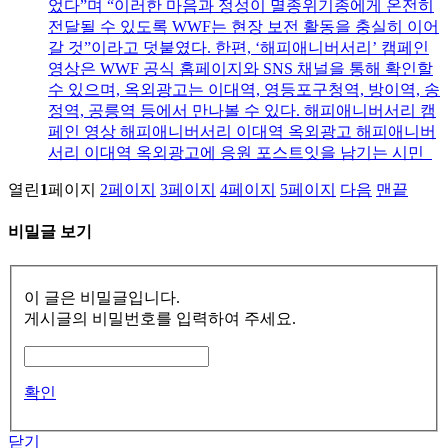
었다”며 “이러한 마음과 정성이 멸종위기종에게 온전히
전달될 수 있도록 WWF는 현장 보전 활동을 충실히 이어
갈 것”이라고 덧붙였다. 한편, ‘해피애니버서리’ 캠페인
영상은 WWF 공식 홈페이지와 SNS 채널을 통해 확인할
수 있으며, 옥외광고는 이대역, 영등포구청역, 방이역, 송
정역, 공릉역 등에서 만나볼 수 있다. 해피애니버서리 캠
페인 영상 해피애니버서리 이대역 옥외광고 해피애니버
서리 이대역 옥외광고에 응원 포스트잇을 남기는 시민
열린
1
페이지
2
페이지
3
페이지
4
페이지
5
페이지
다음
맨끝
비밀글 보기
이 글은 비밀글입니다.
게시글의 비밀번호를 입력하여 주세요.
확인
닫기