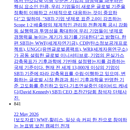
에서 탄소감축 이행 수준은 기업의 경쟁력을 좌우하는
핵심 요소인 만큼, 우리 기업들이 새로운 글로벌 기준을
정확히 이해하고 선제적으로 대응하는 것이 중요하
다"고 말하며, "SBTi 기업 넷제로 표준 2.0이 강조하는
Scope 1·2 배출량의 체계적인 관리와 전환계획 공시 강화
등 실행력과 투명성을 확대하여 우리 기업들이 넷제로
경쟁력을 높이는 계기가 되기를 기대한다"고 밝혔다. 한
편 SBTi는 WWF(세계자연기금), CDP(탄소정보공개프로
젝트), UNGC(유엔글로벌콤팩트), WRI(세계자원연구소)
가 공동 설립한 글로벌 이니셔티브로, 기업의 온실가스
감축목표가 기후과학에 기반해 설정됐는지를 검증하는
국제 기준이다. 현재 전 세계 13,000개 이상의 기업이
SBTi 기준에 따라 감축목표를 수립∙이행하고 있으며, 변
화하는 글로벌 시장 환경과 최신 기후과학을 반영한 기
준 고도화를 추진하고 있다.기조연설중인 데이비드 케네
디(David Kennedy) SBTi CEO 조찬간담회 참석자 단체사
진
841
22 May 2026
[보도자료] WWF-할리스, 일상 속 커피 한 잔으로 참여하
는 눈표범 보전 캠페인 전개