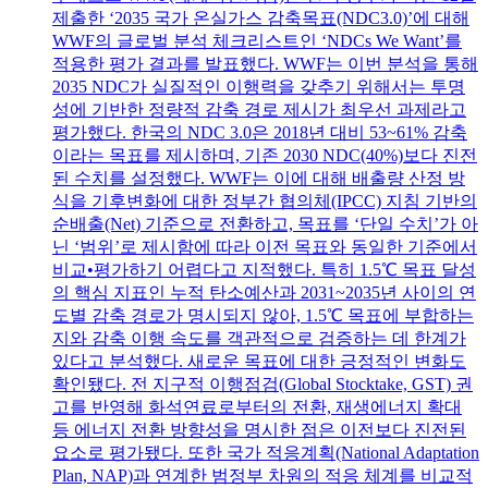
제출한 ‘2035 국가 온실가스 감축목표(NDC3.0)’에 대해
WWF의 글로벌 분석 체크리스트인 ‘NDCs We Want’를
적용한 평가 결과를 발표했다. WWF는 이번 분석을 통해
2035 NDC가 실질적인 이행력을 갖추기 위해서는 투명
성에 기반한 정량적 감축 경로 제시가 최우선 과제라고
평가했다. 한국의 NDC 3.0은 2018년 대비 53~61% 감축
이라는 목표를 제시하며, 기존 2030 NDC(40%)보다 진전
된 수치를 설정했다. WWF는 이에 대해 배출량 산정 방
식을 기후변화에 대한 정부간 협의체(IPCC) 지침 기반의
순배출(Net) 기준으로 전환하고, 목표를 ‘단일 수치’가 아
닌 ‘범위’로 제시함에 따라 이전 목표와 동일한 기준에서
비교•평가하기 어렵다고 지적했다. 특히 1.5℃ 목표 달성
의 핵심 지표인 누적 탄소예산과 2031~2035년 사이의 연
도별 감축 경로가 명시되지 않아, 1.5℃ 목표에 부합하는
지와 감축 이행 속도를 객관적으로 검증하는 데 한계가
있다고 분석했다. 새로운 목표에 대한 긍정적인 변화도
확인됐다. 전 지구적 이행점검(Global Stocktake, GST) 권
고를 반영해 화석연료로부터의 전환, 재생에너지 확대
등 에너지 전환 방향성을 명시한 점은 이전보다 진전된
요소로 평가됐다. 또한 국가 적응계획(National Adaptation
Plan, NAP)과 연계한 범정부 차원의 적응 체계를 비교적