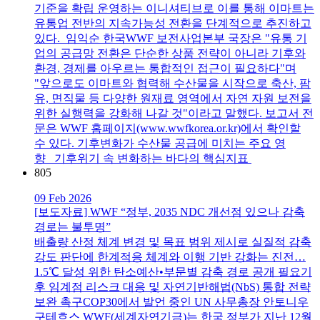
기준을 확립 운영하는 이니셔티브로 이를 통해 이마트는
유통업 전반의 지속가능성 전환을 단계적으로 추진하고
있다. 임익순 한국WWF 보전사업본부 국장은 "유통 기
업의 공급망 전환은 단순한 상품 전략이 아니라 기후와
환경, 경제를 아우르는 통합적인 접근이 필요하다"며
"앞으로도 이마트와 협력해 수산물을 시작으로 축산, 팜
유, 면직물 등 다양한 원재료 영역에서 자연 자원 보전을
위한 실행력을 강화해 나갈 것"이라고 말했다. 보고서 전
문은 WWF 홈페이지(www.wwfkorea.or.kr)에서 확인할
수 있다. 기후변화가 수산물 공급에 미치는 주요 영
향 기후위기 속 변화하는 바다의 핵심지표
805
09 Feb 2026
[보도자료] WWF “정부, 2035 NDC 개선점 있으나 감축
경로는 불투명”
배출량 산정 체계 변경 및 목표 범위 제시로 실질적 감축
강도 판단에 한계적응 체계와 이행 기반 강화는 진전…
1.5℃ 달성 위한 탄소예산•부문별 감축 경로 공개 필요기
후 임계점 리스크 대응 및 자연기반해법(NbS) 통합 전략
보완 촉구COP30에서 발언 중인 UN 사무총장 안토니우
구테흐스 WWF(세계자연기금)는 한국 정부가 지난 12월