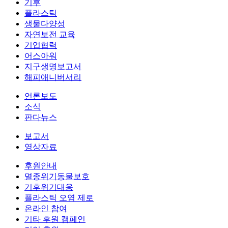
기후
플라스틱
생물다양성
자연보전 교육
기업협력
어스아워
지구생명보고서
해피애니버서리
언론보도
소식
판다뉴스
보고서
영상자료
후원안내
멸종위기동물보호
기후위기대응
플라스틱 오염 제로
온라인 참여
기타 후원 캠페인