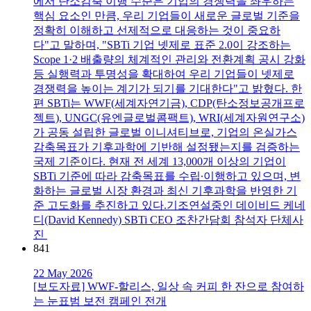
에서 탄소감축 이행 수준은 기업의 경쟁력을 좌우하는
핵심 요소인 만큼, 우리 기업들이 새로운 글로벌 기준을
정확히 이해하고 선제적으로 대응하는 것이 중요하
다"고 말하며, "SBTi 기업 넷제로 표준 2.0이 강조하는
Scope 1·2 배출량의 체계적인 관리와 전환계획 공시 강화
등 실행력과 투명성을 확대하여 우리 기업들이 넷제로
경쟁력을 높이는 계기가 되기를 기대한다"고 밝혔다. 한
편 SBTi는 WWF(세계자연기금), CDP(탄소정보공개프로
젝트), UNGC(유엔글로벌콤팩트), WRI(세계자원연구소)
가 공동 설립한 글로벌 이니셔티브로, 기업의 온실가스
감축목표가 기후과학에 기반해 설정됐는지를 검증하는
국제 기준이다. 현재 전 세계 13,000개 이상의 기업이
SBTi 기준에 따라 감축목표를 수립∙이행하고 있으며, 변
화하는 글로벌 시장 환경과 최신 기후과학을 반영한 기
준 고도화를 추진하고 있다.기조연설중인 데이비드 케네
디(David Kennedy) SBTi CEO 조찬간담회 참석자 단체사
진
841
22 May 2026
[보도자료] WWF-할리스, 일상 속 커피 한 잔으로 참여하
는 눈표범 보전 캠페인 전개