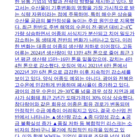
한 유통 기업의 역할과 전략적 방향을 제시하고 있다. 보
고서는 수산물이 기후변화의 영향을 가장 가시적으로 받
는 식량 자원이라는 점에 주목하며, 특히 해수온 상승을
수산물 공급의 불안정성을 높이는 주요 원인으로 지목했
다. 최근 한반도 주변 해역의 수온이 전·평년 대비 2~4℃
가량 상승하면서 어종의 서식지가 분산되고 치어 밀도가
감소하는 등 생태계 전반의 변화가 나타나고 있다. 이러
한 변화는 대중성 어종의 생산량 저하로 이어졌다. 고등
어류는 2024년 생산량이 약 13만 4천 톤으로 줄어 최근 3
년 평균 생산량 15만~16만 톤을 밑돌았으며, 갈치는 4만
4천 톤으로 감소했다. 오징어 역시 2021년 6만 톤에서
2022년 3만 6천 톤으로 급감한 이후 지속적인 감소세를
보이고 있다. 양식 어종도 예외는 아니다. 광어와 전복은
고수온에 민감하게 반응하며 폐사율이 증가하고 있다.
광어의 경우 수온이 29~30℃를 넘을 경우 성장 지연과 폐
사가 심화돼 최근 2년간 도매가격이 30% 이상 상승했다.
참다랑어와 같은 회유성 어종은 회유 경로가 변동되며
안정적인 수급 예측이 어려워지고 있다. 결국 수산업 전
반에서 나타나는 ▲생산량 감소 ▲종 다양성 감소 ▲공
급 불확실성 증가 ▲품질 저하 등 복합적인 리스크는 소
비자의 장바구니 물가에 직접적인 타격을 입히고 있
다. 이와 함께 WWF는 기업이 원재료 조달을 넘어 자연