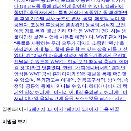
다. 시민들은 광고판에 포스트잇 응원 메시지를 남기거
나 QR코드를 통해 캠페인에 참여할 수 있다. 캠페인에
참여한 후원자에게는 특별 제작된 멸종위기종 배경화면
과 후원 기간별 감사 굿즈로 엽서, 팔찌, 에코백 등이 제
공된다. 조성된 후원금은 멸종위기 동물의 서식지 보전,
이동 경로 복원, 불법 거래 단속 등 WWF가 전개하는 생
물다양성 보전 사업에 사용될 예정이다. WWF 관계자는
“동물을 사랑하는 우리 모두가 각자의 소중한 ‘팬심’을
아낌없이 꺼내 놓고 함께 응원할 수 있는 장을 만들고 싶
었다”며 “이러한 마음과 정성이 멸종위기종에게 온전히
전달될 수 있도록 WWF는 현장 보전 활동을 충실히 이어
갈 것”이라고 덧붙였다. 한편, ‘해피애니버서리’ 캠페인
영상은 WWF 공식 홈페이지와 SNS 채널을 통해 확인할
수 있으며, 옥외광고는 이대역, 영등포구청역, 방이역, 송
정역, 공릉역 등에서 만나볼 수 있다. 해피애니버서리 캠
페인 영상 해피애니버서리 이대역 옥외광고 해피애니버
서리 이대역 옥외광고에 응원 포스트잇을 남기는 시민
열린
1
페이지
2
페이지
3
페이지
4
페이지
5
페이지
다음
맨끝
비밀글 보기