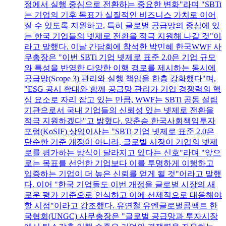
정에서 실행 중심으로 전환하는 중요한 변화"라며 "SBTi
는 기업의 기후 목표가 실질적인 비즈니스 가치로 이어
질 수 있도록 지원하고, 특히 글로벌 공급망의 중심에 있
는 한국 기업들의 넷제로 전환을 적극 지원해 나갈 것"이
라고 말했다. 이날 간담회에 참석한 박민혜 한국WWF 사
무총장은 "이번 SBTi 기업 넷제로 표준 2.0은 기업 규모
와 특성을 반영한 다양한 이행 경로를 제시하는 동시에
공급망(Scope 3) 관리와 실행 책임을 한층 강화했다"며,
"ESG 공시 확대와 함께 공급망 관리가 기업 경쟁력의 핵
심 요소로 자리 잡고 있는 만큼, WWF는 SBTi 공동 설립
기관으로서 국내 기업들의 신뢰성 있는 넷제로 전환을
적극 지원하겠다"고 밝혔다. 양춘승 한국사회책임투자
포럼(KoSIF) 상임이사는 "SBTi 기업 넷제로 표준 2.0은
단순한 기준 개정이 아니라, 글로벌 시장이 기업의 넷제
로를 평가하는 방식이 달라지고 있다는 신호"라며 "앞으
로는 목표를 선언한 기업보다 이를 투명하게 이행하고
입증하는 기업이 더 높은 신뢰를 얻게 될 것"이라고 말했
다. 이어 "한국 기업들도 이번 개정을 글로벌 시장의 새
로운 평가 기준으로 인식하고 이에 선제적으로 대응해야
할 시점"이라고 강조했다. 유연철 유엔글로벌콤팩트 한
국협회(UNGC) 사무총장은 "글로벌 공급망과 투자시장