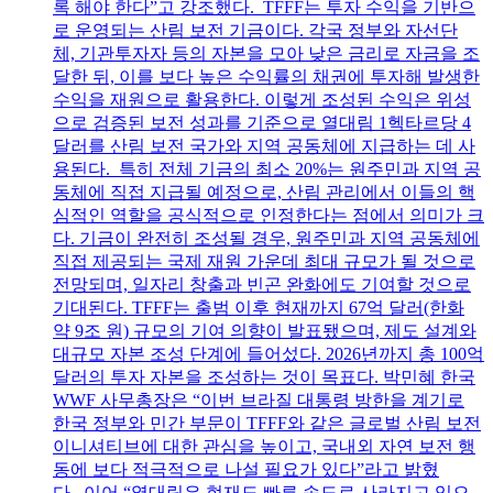
록 해야 한다”고 강조했다. TFFF는 투자 수익을 기반으
로 운영되는 산림 보전 기금이다. 각국 정부와 자선단
체, 기관투자자 등의 자본을 모아 낮은 금리로 자금을 조
달한 뒤, 이를 보다 높은 수익률의 채권에 투자해 발생한
수익을 재원으로 활용한다. 이렇게 조성된 수익은 위성
으로 검증된 보전 성과를 기준으로 열대림 1헥타르당 4
달러를 산림 보전 국가와 지역 공동체에 지급하는 데 사
용된다. 특히 전체 기금의 최소 20%는 원주민과 지역 공
동체에 직접 지급될 예정으로, 산림 관리에서 이들의 핵
심적인 역할을 공식적으로 인정한다는 점에서 의미가 크
다. 기금이 완전히 조성될 경우, 원주민과 지역 공동체에
직접 제공되는 국제 재원 가운데 최대 규모가 될 것으로
전망되며, 일자리 창출과 빈곤 완화에도 기여할 것으로
기대된다. TFFF는 출범 이후 현재까지 67억 달러(한화
약 9조 원) 규모의 기여 의향이 발표됐으며, 제도 설계와
대규모 자본 조성 단계에 들어섰다. 2026년까지 총 100억
달러의 투자 자본을 조성하는 것이 목표다. 박민혜 한국
WWF 사무총장은 “이번 브라질 대통령 방한을 계기로
한국 정부와 민간 부문이 TFFF와 같은 글로벌 산림 보전
이니셔티브에 대한 관심을 높이고, 국내외 자연 보전 행
동에 보다 적극적으로 나설 필요가 있다”라고 밝혔
다. 이어 “열대림은 현재도 빠른 속도로 사라지고 있으