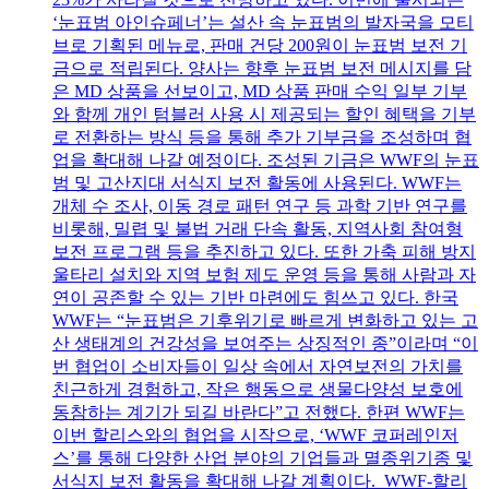
‘눈표범 아인슈페너’는 설산 속 눈표범의 발자국을 모티
브로 기획된 메뉴로, 판매 건당 200원이 눈표범 보전 기
금으로 적립된다. 양사는 향후 눈표범 보전 메시지를 담
은 MD 상품을 선보이고, MD 상품 판매 수익 일부 기부
와 함께 개인 텀블러 사용 시 제공되는 할인 혜택을 기부
로 전환하는 방식 등을 통해 추가 기부금을 조성하며 협
업을 확대해 나갈 예정이다. 조성된 기금은 WWF의 눈표
범 및 고산지대 서식지 보전 활동에 사용된다. WWF는
개체 수 조사, 이동 경로 패턴 연구 등 과학 기반 연구를
비롯해, 밀렵 및 불법 거래 단속 활동, 지역사회 참여형
보전 프로그램 등을 추진하고 있다. 또한 가축 피해 방지
울타리 설치와 지역 보험 제도 운영 등을 통해 사람과 자
연이 공존할 수 있는 기반 마련에도 힘쓰고 있다. 한국
WWF는 “눈표범은 기후위기로 빠르게 변화하고 있는 고
산 생태계의 건강성을 보여주는 상징적인 종”이라며 “이
번 협업이 소비자들이 일상 속에서 자연보전의 가치를
친근하게 경험하고, 작은 행동으로 생물다양성 보호에
동참하는 계기가 되길 바란다”고 전했다. 한편 WWF는
이번 할리스와의 협업을 시작으로, ‘WWF 코퍼레인저
스’를 통해 다양한 산업 분야의 기업들과 멸종위기종 및
서식지 보전 활동을 확대해 나갈 계획이다. WWF-할리