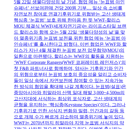
5월 22일 생물다양성의 날 기념, 협업 메뉴 ‘눈표범 아인
슈페너’ 선보여판매 건당 200원 기부… 일상 속 소비를
자연보전 참여로 연결기후위기로 위협받는 고산 생태계
핵심종 ‘눈표범’ 보호 위해 한마음 한 뜻 WWF-할리스
MOU 체결식 WWF(세계자연기금)는 라이프스타일 브랜
드 할리스와 함께 오는 5월 22일 ‘생물다양성의 날’을 맞
아 멸종위기종 눈표범 보전을 위한 협업 메뉴 ‘눈표범 아
인슈페너’를 출시한다고 밝혔다. 이번 협업은 WWF와 할
리스가 지난 4월 체결한 눈표범 보전 업무협약(MOU)의
일환으로 마련됐다. 할리스는 WWF의 활동을 지원하는
‘WWF Corporate Rangers(WWF 코퍼레이트 레인저스)’의
첫 F&B 파트너사로 함께하며, 양사는 기후위기와 인간
의 위협으로부터 눈표범 보호의 중요성을 알리고 소비자
들이 일상 속에서 자연보전에 참여할 수 있는 지속가능
한 방식의 협업을 확대해 나갈 계획이다. 눈표범(설표)은
중앙아시아와 히말라야 산맥 일대 해발 3,000~4,500m의
고산지대에 서식하는 최상위 포식자로, 고산 생태계의
균형을 유지하는 ‘핵심종(Keystone Species)’이다. 그러나
기후위기로 인한 서식지 변화와 밀렵, 인간과의 갈등 등
으로 개체 수가 빠르게 감소하며 멸종위기에 놓여 있다.
WWF는 2070년까지 히말라야 지역 눈표범 서식지의 약
23%가 사라질 것으로 전망하고 있다. 이번에 출시되는