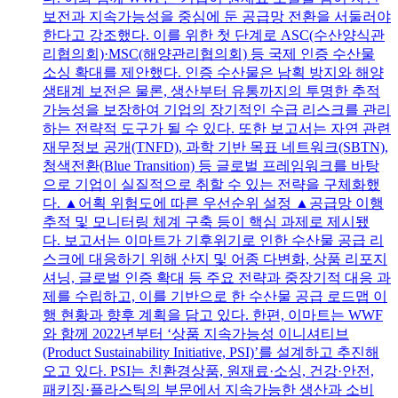
보전과 지속가능성을 중심에 둔 공급망 전환을 서둘러야
한다고 강조했다. 이를 위한 첫 단계로 ASC(수산양식관
리협의회)·MSC(해양관리협의회) 등 국제 인증 수산물
소싱 확대를 제안했다. 인증 수산물은 남획 방지와 해양
생태계 보전은 물론, 생산부터 유통까지의 투명한 추적
가능성을 보장하여 기업의 장기적인 수급 리스크를 관리
하는 전략적 도구가 될 수 있다. 또한 보고서는 자연 관련
재무정보 공개(TNFD), 과학 기반 목표 네트워크(SBTN),
청색전환(Blue Transition) 등 글로벌 프레임워크를 바탕
으로 기업이 실질적으로 취할 수 있는 전략을 구체화했
다. ▲어획 위험도에 따른 우선순위 설정 ▲공급망 이행
추적 및 모니터링 체계 구축 등이 핵심 과제로 제시됐
다. 보고서는 이마트가 기후위기로 인한 수산물 공급 리
스크에 대응하기 위해 산지 및 어종 다변화, 상품 리포지
셔닝, 글로벌 인증 확대 등 주요 전략과 중장기적 대응 과
제를 수립하고, 이를 기반으로 한 수산물 공급 로드맵 이
행 현황과 향후 계획을 담고 있다. 한편, 이마트는 WWF
와 함께 2022년부터 ‘상품 지속가능성 이니셔티브
(Product Sustainability Initiative, PSI)’를 설계하고 추진해
오고 있다. PSI는 친환경상품, 원재료·소싱, 건강·안전,
패키징·플라스틱의 부문에서 지속가능한 생산과 소비