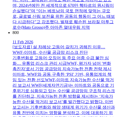
며, 2024년에만 전 세계적으로 670만 헥타르의 원시림이
손실됐다”며 “이는 베트남의 국토 면적에 맞먹는 규모
로, 글로벌 산림 보전을 위한 공동의 행동이 그 어느 때보
다 시급하다”고 강조했다. 벌채로 훼손된 브라질 마투그
로수(Mato Grosso)주 아마존 열대우림 지역
800
11 Feb 2026
[보도자료] 설 차례상 고등어·갈치가 귀해진 이유…
WWF-이마트, 수산물 공급망 리스크 진단
기후변화로 고등어·오징어 등 주요 어종 수급 불안 심
화… 유통업 리스크 관리 시급WWF, 평가자 넘어 '변화
촉진자'로서 기업 공급망의 지속가능한 전환 전략 제시
이마트, WWF와 공동 구축한 ‘PSI’ 기반, 유통업계의 책
임 있는 전환 선도WWF-이마트 지속가능한 수산물 먹거
리 보고서 WWF(세계자연기금)는 이마트와 공동으로 기
후위기로 심화되고 있는 수산물 공급망의 구조적 리스크
를 진단하고, 지속가능한 전환 방향을 제시하는 ‘지속가
능한 수산물 먹거리 보고서’를 발간했다고 밝혔다. 이번
보고서는 기후변화와 해양 생태계 위기가 수산물 생산과
유통 전반에 미치는 영향을 분석하고, 이에 대응하기 위