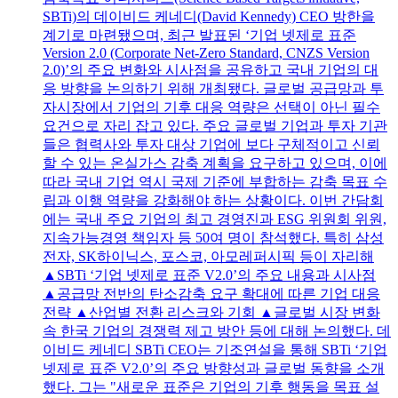
SBTi)의 데이비드 케네디(David Kennedy) CEO 방한을
계기로 마련됐으며, 최근 발표된 ‘기업 넷제로 표준
Version 2.0 (Corporate Net-Zero Standard, CNZS Version
2.0)’의 주요 변화와 시사점을 공유하고 국내 기업의 대
응 방향을 논의하기 위해 개최됐다. 글로벌 공급망과 투
자시장에서 기업의 기후 대응 역량은 선택이 아닌 필수
요건으로 자리 잡고 있다. 주요 글로벌 기업과 투자 기관
들은 협력사와 투자 대상 기업에 보다 구체적이고 신뢰
할 수 있는 온실가스 감축 계획을 요구하고 있으며, 이에
따라 국내 기업 역시 국제 기준에 부합하는 감축 목표 수
립과 이행 역량을 강화해야 하는 상황이다. 이번 간담회
에는 국내 주요 기업의 최고 경영진과 ESG 위원회 위원,
지속가능경영 책임자 등 50여 명이 참석했다. 특히 삼성
전자, SK하이닉스, 포스코, 아모레퍼시픽 등이 자리해
▲SBTi ‘기업 넷제로 표준 V2.0’의 주요 내용과 시사점
▲공급망 전반의 탄소감축 요구 확대에 따른 기업 대응
전략 ▲산업별 전환 리스크와 기회 ▲글로벌 시장 변화
속 한국 기업의 경쟁력 제고 방안 등에 대해 논의했다. 데
이비드 케네디 SBTi CEO는 기조연설을 통해 SBTi ‘기업
넷제로 표준 V2.0’의 주요 방향성과 글로벌 동향을 소개
했다. 그는 "새로운 표준은 기업의 기후 행동을 목표 설