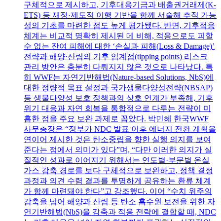
구체적으로 제시하고, 기후대응기금과 배출권거래제(K-
ETS) 등 재정·제도적 이행 기반을 함께 서술해 추적 가능
성의 기초를 마련한 점도 높게 평가됐다. 반면, 기후적응
체계는 비교적 명확히 제시된 데 비해, 적응으로도 피할
수 없는 잔여 피해에 대한 ‘손실과 피해(Loss & Damage)’
전략과 해양·산림의 기후 임계점(tipping points) 리스크
관리 방안은 충분히 다뤄지지 않은 것으로 나타났다. 특
히 WWF는 자연기반해법(Nature-based Solutions, NbS)에
대한 정량적 목표 설정과 국가생물다양성전략(NBSAP)
등 생물다양성 보호 정책과의 상호 연계가 부족해, 기후
위기 대응과 자연 회복을 통합적으로 다루는 전략이 미
흡한 점을 주요 보완 과제로 꼽았다. 박민혜 한국WWF
사무총장은 “정부가 NDC 발표 이후 에너지 전환 계획을
연이어 제시한 것은 탄소중립을 향한 실행 의지를 보여
준다는 점에서 의미가 있다”며, “다만 이러한 의지가 실
질적인 성과로 이어지기 위해서는 연도별·부문별 온실
가스 감축 경로를 보다 구체적으로 보완하고, 정책 결정
과정과 의견 수렴 결과를 투명하게 공유하는 환류 체계
가 함께 마련돼야 한다”고 강조했다. 이어 “수치 위주의
감축을 넘어 해양과 산림 등 탄소 흡수원 보전을 위한 자
연기반해법(NbS)을 감축과 적응 전략에 결합할 때, NDC