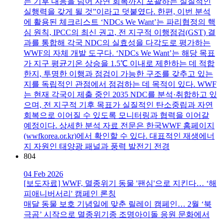
는 기후 대응을 넘어 자연 회복까지 포괄하는 실질적인
실행력을 갖게 될 것”이라고 덧붙였다. 한편, 이번 분석
에 활용된 체크리스트 ‘NDCs We Want’는 파리협정의 핵
심 원칙, IPCC의 최신 권고, 전 지구적 이행점검(GST) 결
과를 통합해 각국 NDC의 실효성을 다각도로 평가하는
WWF의 자체 개발 도구다. ‘NDCs We Want’는 해당 목표
가 지구 평균기온 상승을 1.5℃ 이내로 제한하는 데 적합
한지, 투명한 이행과 점검이 가능한 구조를 갖추고 있는
지를 독립적인 관점에서 점검하는 데 목적이 있다. WWF
는 현재 각국이 제출 중인 2035 NDC를 분석·취합하고 있
으며, 전 지구적 기후 목표가 실질적인 탄소중립과 자연
회복으로 이어질 수 있도록 모니터링과 협력을 이어갈
예정이다. 상세한 분석 자료 전문은 한국WWF 홈페이지
(wwfkorea.or.kr)에서 확인할 수 있다. 대표적인 재생에너
지 자원인 태양광 패널과 풍력 발전기 전경
804
04 Feb 2026
[보도자료] WWF, 멸종위기 동물 '팬심'으로 지킨다… ‘해
피애니버서리' 캠페인 론칭
매달 동물 보호 기념일에 맞춘 릴레이 캠페인… 2월 ‘북
극곰’ 시작으로 멸종위기종 조명아이돌 응원 문화에서