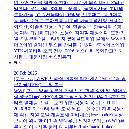
며 자연보전을 함께 실천하는 시간이 되길 바란다”라고
말했다. 오는 3월 28일에는 숭례문, 국회의사당, 롯데월
드타워·몰, YTN서울타워, 63빌딩, 반포대교, 광안대교
등 국내 주요 랜드마크를 비롯해 서울특별시청, 세종문
화회관, 예술의전당, GS건설, 한솔섬유, 한국씨티은행
등 여러 기업과 기관이 소등에 참여할 예정이다. 또한 3
월 21일부터 3월 29일까지 롯데월드타워·몰에서 WWF의
어스아워 캠페인 부스를 만나볼 수 있다. 2025 어스아워
YTN서울타워 소등 전후 2026 어스아워 옥외광고가 게
시된 남대문시장 버스정류장
803
20 Feb 2026
[보도자료] WWF, 브라질 대통령 방한 계기 ‘열대우림 영
구기금(TFFF)’ 논의 촉구
WWF, 한-브 양국 정부에 산림 보전 협력 강화 및 ‘열대우
림 영구기금(TFFF)’ 의제화 필요성 제기2024년 670만 헥
타르 열대림 손실… 보전 위한 공동 대응 시급 TFFF,
2026년까지 100억 달러 조성 목표… 원주민·지역 공동체
에 직접 지원 모델 개발호세 이바녜스(José Ibañez) 농장
근처에 위치한 아마존 열대우림 세계자연기금(WWF)은
루이스 이나시우 룰라 다 시우바(Luiz Inácio Lula da