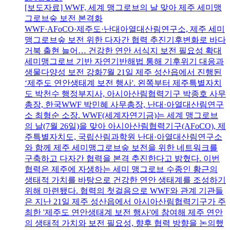
[보도자료] WWF, 세계 맹그로브의 날 맞아 제주 세미맹
그로브숲 보전 본격화
WWF·AFoCO·제주도·난대아열대산림연구소, 제주 세미
맹그로브숲 보전 위한 다자간 협력 추진기후변화로 바다
거북 출현 늘어… 건강한 연안 서식지 보전 필요성 확대
세미맹그로브 기반 자연기반해법 통해 기후위기 대응과
생물다양성 보전 강화7월 21일 제주 성산읍에서 진행된
‘제주도 연안생태계 보전 행사'. 왼쪽부터 제주특별자치
도 박천수 행정부지사, 아시아산림협력기구 박종호 사무
총장, 한국WWF 박민혜 사무총장, 난대·아열대산림연구
소 최형순 소장. WWF(세계자연기금)는 세계 맹그로브
의 날(7월 26일)을 맞아 아시아산림협력기구(AFoCO), 제
주특별자치도, 국립산림과학원 난대·아열대산림연구소
와 함께 제주 세미맹그로브숲 보전을 위한 네트워크를
구축하고 다자간 협력을 본격 추진한다고 밝혔다. 이번
협력은 제주에 자생하는 세미 맹그로브 수종인 황근의
생태적 가치를 바탕으로 건강한 연안 생태계를 조성하기
위해 마련됐다. 협력의 첫걸음으로 WWF와 관계 기관들
은 지난 21일 제주 성산읍에서 아시아산림협력기구가 주
최한 '제주도 연안생태계 보전 행사'에 참여해 제주 연안
의 생태적 가치와 보전 필요성, 향후 협력 방향을 논의했