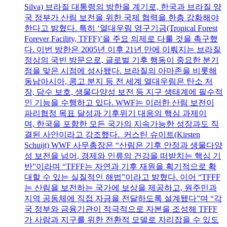
Silva) 브라질 대통령의 방한을 계기로, 한국과 브라질 양
국 정부가 산림 보전을 위한 국제 협력을 한층 강화해야
한다고 밝혔다. 특히 ‘열대우림 영구기금(Tropical Forest
Forever Facility, TFFF)’을 주요 의제로 다룰 것을 촉구했
다. 이번 방한은 2005년 이후 21년 만에 이뤄지는 브라질
정상의 국빈 방문으로, 글로벌 기후 행동이 중요한 분기
점을 맞은 시점에 성사됐다. 브라질의 아마존을 비롯해
동남아시아, 콩고 분지 등 전 세계 열대우림은 탄소 저
장, 담수 보호, 생물다양성 보전 등 지구 생태계에 필수적
인 기능을 수행하고 있다. WWF는 이러한 산림 보전이
파리협정 목표 달성과 기후위기 대응의 핵심 과제이
며, 한국을 포함한 모든 국가의 지속가능한 성장과도 직
결된 사안이라고 강조했다. 커스틴 슈이트(Kirsten
Schuijt) WWF 사무총장은 “산림은 기후 안정과 생물다양
성 보전을 넘어, 경제와 인류의 건강을 떠받치는 핵심 기
반”이라며 “TFFF는 자연과 기후 재원을 획기적으로 확
대할 수 있는 실질적인 해법”이라고 밝혔다. 이어 “TFFF
는 산림을 보전하는 국가에 보상을 제공하고, 원주민과
지역 공동체에 직접 자금을 전달하도록 설계됐다”며 “각
국 정부와 금융기관이 적극적으로 자본을 조성해 TFFF
가 사람과 지구를 위한 전환적 모델로 자리잡을 수 있도