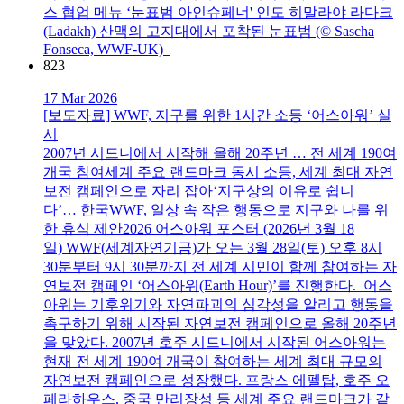
스 협업 메뉴 ‘눈표범 아인슈페너' 인도 히말라야 라다크
(Ladakh) 산맥의 고지대에서 포착된 눈표범 (© Sascha
Fonseca, WWF-UK)
823
17 Mar 2026
[보도자료] WWF, 지구를 위한 1시간 소등 ‘어스아워’ 실
시
2007년 시드니에서 시작해 올해 20주년 … 전 세계 190여
개국 참여세계 주요 랜드마크 동시 소등, 세계 최대 자연
보전 캠페인으로 자리 잡아‘지구상의 이유로 쉽니
다’… 한국WWF, 일상 속 작은 행동으로 지구와 나를 위
한 휴식 제안2026 어스아워 포스터 (2026년 3월 18
일) WWF(세계자연기금)가 오는 3월 28일(토) 오후 8시
30분부터 9시 30분까지 전 세계 시민이 함께 참여하는 자
연보전 캠페인 ‘어스아워(Earth Hour)’를 진행한다. 어스
아워는 기후위기와 자연파괴의 심각성을 알리고 행동을
촉구하기 위해 시작된 자연보전 캠페인으로 올해 20주년
을 맞았다. 2007년 호주 시드니에서 시작된 어스아워는
현재 전 세계 190여 개국이 참여하는 세계 최대 규모의
자연보전 캠페인으로 성장했다. 프랑스 에펠탑, 호주 오
페라하우스, 중국 만리장성 등 세계 주요 랜드마크가 같