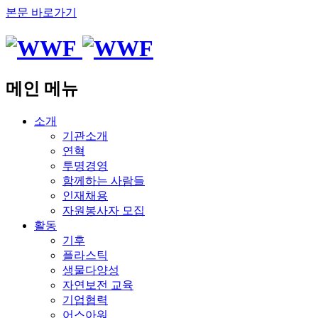
본문 바로가기
메인 메뉴
소개
기관소개
연혁
투명경영
함께하는 사람들
인재채용
자원봉사자 모집
활동
기후
플라스틱
생물다양성
자연보전 교육
기업협력
어스아워