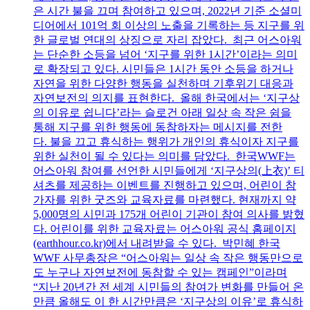
은 시간 불을 끄며 참여하고 있으며, 2022년 기준 소셜미
디어에서 101억 회 이상의 노출을 기록하는 등 지구를 위
한 글로벌 연대의 상징으로 자리 잡았다. 최근 어스아워
는 단순한 소등을 넘어 ‘지구를 위한 1시간’이라는 의미
로 확장되고 있다. 시민들은 1시간 동안 소등을 하거나
자연을 위한 다양한 행동을 실천하며 기후위기 대응과
자연보전의 의지를 표현한다. 올해 한국에서는 ‘지구상
의 이유로 쉽니다’라는 슬로건 아래 일상 속 작은 쉼을
통해 지구를 위한 행동에 동참하자는 메시지를 전한
다. 불을 끄고 휴식하는 행위가 개인의 휴식이자 지구를
위한 실천이 될 수 있다는 의미를 담았다. 한국WWF는
어스아워 참여를 선언한 시민들에게 ‘지구상의(上衣)’ 티
셔츠를 제공하는 이벤트를 진행하고 있으며, 어린이 참
가자를 위한 굿즈와 교육자료를 마련했다. 현재까지 약
5,000명의 시민과 175개 어린이 기관이 참여 의사를 밝혔
다. 어린이를 위한 교육자료는 어스아워 공식 홈페이지
(earthhour.co.kr)에서 내려받을 수 있다. 박민혜 한국
WWF 사무총장은 “어스아워는 일상 속 작은 행동만으로
도 누구나 자연보전에 동참할 수 있는 캠페인”이라며
“지난 20년간 전 세계 시민들의 참여가 변화를 만들어 온
만큼 올해도 이 한 시간만큼은 ‘지구상의 이유’로 휴식하