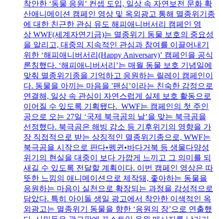
착안한 ‘동물 응원’ 컨셉 도입, 일상 속 자연보전 문화 확
산애니메이션 캠페인 영상 및 옥외광고 통해 멸종위기종
에 대한 친근한 관심 유도 해피애니버서리 캠페인 영
상 WWF(세계자연기금)는 멸종위기 동물 보호의 중요성
을 알리고, 대중의 지속적인 관심과 참여를 이끌어내기
위한 ‘해피애니버서리(Happy Aniversary)’ 캠페인을 공식
론칭했다. ‘해피애니버서리’는 매월 동물 보호 기념일에
맞춰 멸종위기종을 기억하고 응원하는 릴레이 캠페인이
다. 동물을 아끼는 마음을 '팬심’이라는 친숙한 감정으로
연결해, 일상 속 관심이 자연스럽게 실제 보호 활동으로
이어질 수 있도록 기획됐다. WWF는 캠페인의 첫 주인
공으로 오는 27일 ‘국제 북극곰의 날’을 맞는 북극곰을
선정했다. 북극곰은 해빙 감소 등 기후위기의 영향을 가
장 직접적으로 받는 상징적인 멸종위기종으로, WWF는
북극곰을 시작으로 판다•펭귄•바다거북 등 생물다양성
위기의 현실을 대중이 보다 가깝게 느끼고 그 의미를 되
새길 수 있도록 전달할 계획이다. 이번 캠페인 영상은 따
뜻한 느낌의 애니메이션으로 제작돼, 좋아하는 동물을
응원하는 마음이 실천으로 확장되는 과정을 감성적으로
담았다. 특히 아이돌 생일 광고에서 착안한 이색적인 옥
외광고는 멸종위기 동물을 향한 ‘응원의 장’으로 연출했