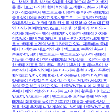
다. 참석자들은 식산봉 일대를 함께 걸으며 황근 자생지
를 둘러보고 다양한 협력 방안을 모색했다. 최근 기후위
기가 심화되면서 맹그로브를 비롯한 블루카본 생태계의
중요성이 더욱 커지고 있다. 맹그로브는 동일한 면적의
열대우림보다 3~5배 많은 탄소를 저장할 수 있는 대표적
인 자연기반해법(NbS)으로, 다양한 생물에게 먹이와 서
식지를 제공하는 핵심 생태계다. 이러한 생태적 가치를
인정받아 매년 7월 26일은 유네스코가 지정한 세계 맹그
로브 생태계 보전의 날로 기념되고 있다. 제주에는 국내
에서 자생하는 대표적인 세미 맹그로브 수종인 황근이
분포하며, 세미 맹그로브는 맹그로브와 유사한 생태적
기능을 수행하며 연안 생태계의 건강성을 보여주는 중요
한 생태 지표로 평가된다. 특히 기후변화로 해수온이 상
승하면서 제주 연안에서는 바다거북 출현 사례가 꾸준히
확인되고 있다. 이에 따라 바다거북을 비롯한 다양한 해
양생물이 안정적으로 살아갈 수 있는 건강한 서식지 조
성의 중요성도 커지고 있다. 한국WWF는 이에 대응해 제
주에서 해안 정화와 바다거북 모니터링 활동을 이어오고
있으며, 앞으로는 세미 맹그로브숲 보전을 통해 연안생
태계의 회복력을 높이고 기후위기 대응과 생물다양성 보
전을 함께 추진해 나갈 계획이다. 박민혜 한국WWF 사무