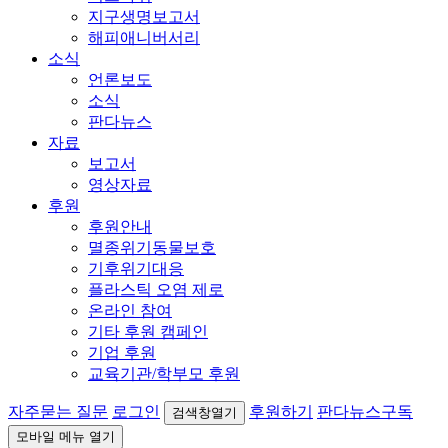
지구생명보고서
해피애니버서리
소식
언론보도
소식
판다뉴스
자료
보고서
영상자료
후원
후원안내
멸종위기동물보호
기후위기대응
플라스틱 오염 제로
온라인 참여
기타 후원 캠페인
기업 후원
교육기관/학부모 후원
자주묻는 질문
로그인
후원하기
판다뉴스구독
검색창열기
모바일 메뉴 열기