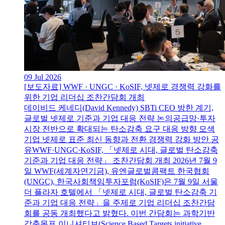
09 Jul 2026
[보도자료] WWF · UNGC · KoSIF, 넷제로 경쟁력 강화를
위한 기업 리더십 조찬간담회 개최
데이비드 케네디(David Kennedy) SBTi CEO 방한 계기,
글로벌 넷제로 기준과 기업 대응 전략 논의공급망·투자
시장 전반으로 확대되는 탄소감축 요구 대응 방향 모색
기업 넷제로 표준 최신 동향과 전환 경쟁력 강화 방안 공
유WWF·UNGC·KoSIF, 「넷제로 시대, 글로벌 탄소감축
기준과 기업 대응 전략」 조찬간담회 개최 2026년 7월 9
일 WWF(세계자연기금), 유엔글로벌콤팩트 한국협회
(UNGC), 한국사회책임투자포럼(KoSIF)은 7월 9일 서울
더 플라자 호텔에서 「넷제로 시대, 글로벌 탄소감축 기
준과 기업 대응 전략」을 주제로 기업 리더십 조찬간담
회를 공동 개최했다고 밝혔다. 이번 간담회는 과학기반
감축목표 이니셔티브(Science Based Targets initiative,