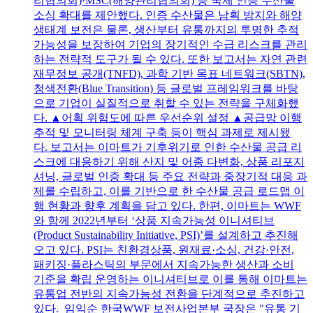
리협의회)·MSC(해양관리협의회) 등 국제 인증 수산물
소싱 확대를 제안했다. 인증 수산물은 남획 방지와 해양
생태계 보전은 물론, 생산부터 유통까지의 투명한 추적
가능성을 보장하여 기업의 장기적인 수급 리스크를 관리
하는 전략적 도구가 될 수 있다. 또한 보고서는 자연 관련
재무정보 공개(TNFD), 과학 기반 목표 네트워크(SBTN),
청색전환(Blue Transition) 등 글로벌 프레임워크를 바탕
으로 기업이 실질적으로 취할 수 있는 전략을 구체화했
다. ▲어획 위험도에 따른 우선순위 설정 ▲공급망 이행
추적 및 모니터링 체계 구축 등이 핵심 과제로 제시됐
다. 보고서는 이마트가 기후위기로 인한 수산물 공급 리
스크에 대응하기 위해 산지 및 어종 다변화, 상품 리포지
셔닝, 글로벌 인증 확대 등 주요 전략과 중장기적 대응 과
제를 수립하고, 이를 기반으로 한 수산물 공급 로드맵 이
행 현황과 향후 계획을 담고 있다. 한편, 이마트는 WWF
와 함께 2022년부터 ‘상품 지속가능성 이니셔티브
(Product Sustainability Initiative, PSI)’를 설계하고 추진해
오고 있다. PSI는 친환경상품, 원재료·소싱, 건강·안전,
패키징·플라스틱의 부문에서 지속가능한 생산과 소비
기준을 확립 운영하는 이니셔티브로 이를 통해 이마트는
유통업 전반의 지속가능성 전환을 단계적으로 추진하고
있다. 임익순 한국WWF 보전사업본부 국장은 "유통 기