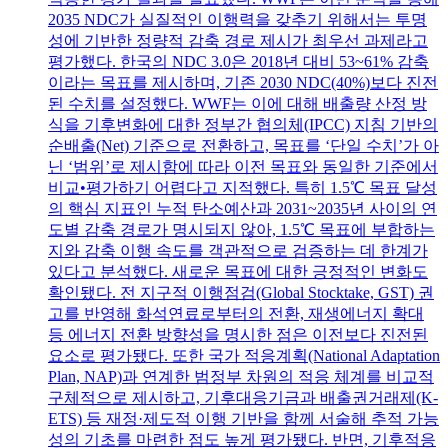
2035 NDC가 실질적인 이행력을 갖추기 위해서는 투명
성에 기반한 정량적 감축 경로 제시가 최우선 과제라고
평가했다. 한국의 NDC 3.0은 2018년 대비 53~61% 감축
이라는 목표를 제시하며, 기존 2030 NDC(40%)보다 진전
된 수치를 설정했다. WWF는 이에 대해 배출량 산정 방
식을 기후변화에 대한 정부간 협의체(IPCC) 지침 기반의
순배출(Net) 기준으로 전환하고, 목표를 ‘단일 수치’가 아
닌 ‘범위’로 제시함에 따라 이전 목표와 동일한 기준에서
비교•평가하기 어렵다고 지적했다. 특히 1.5℃ 목표 달성
의 핵심 지표인 누적 탄소예산과 2031~2035년 사이의 연
도별 감축 경로가 명시되지 않아, 1.5℃ 목표에 부합하는
지와 감축 이행 속도를 객관적으로 검증하는 데 한계가
있다고 분석했다. 새로운 목표에 대한 긍정적인 변화도
확인됐다. 전 지구적 이행점검(Global Stocktake, GST) 권
고를 반영해 화석연료로부터의 전환, 재생에너지 확대
등 에너지 전환 방향성을 명시한 점은 이전보다 진전된
요소로 평가됐다. 또한 국가 적응계획(National Adaptation
Plan, NAP)과 연계한 범정부 차원의 적응 체계를 비교적
구체적으로 제시하고, 기후대응기금과 배출권거래제(K-
ETS) 등 재정·제도적 이행 기반을 함께 서술해 추적 가능
성의 기초를 마련한 점도 높게 평가됐다. 반면, 기후적응