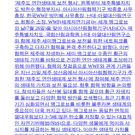
‘제주도 연안생태계 보전 행사'. 왼쪽부터 제주특별자치
도 박천수 행정부지사, 아시아산림협력기구 박종호 사무
총장, 한국WWF 박민혜 사무총장, 난대·아열대산림연구
소 최형순 소장. WWF(세계자연기금)는 세계 맹그로브
의 날(7월 26일)을 맞아 아시아산림협력기구(AFoCO), 제
주특별자치도, 국립산림과학원 난대·아열대산림연구소
와 함께 제주 세미맹그로브숲 보전을 위한 네트워크를
구축하고 다자간 협력을 본격 추진한다고 밝혔다. 이번
협력은 제주에 자생하는 세미 맹그로브 수종인 황근의
생태적 가치를 바탕으로 건강한 연안 생태계를 조성하기
위해 마련됐다. 협력의 첫걸음으로 WWF와 관계 기관들
은 지난 21일 제주 성산읍에서 아시아산림협력기구가 주
최한 '제주도 연안생태계 보전 행사'에 참여해 제주 연안
의 생태적 가치와 보전 필요성, 향후 협력 방향을 논의했
다. 참석자들은 식산봉 일대를 함께 걸으며 황근 자생지
를 둘러보고 다양한 협력 방안을 모색했다. 최근 기후위
기가 심화되면서 맹그로브를 비롯한 블루카본 생태계의
중요성이 더욱 커지고 있다. 맹그로브는 동일한 면적의
열대우림보다 3~5배 많은 탄소를 저장할 수 있는 대표적
인 자연기반해법(NbS)으로, 다양한 생물에게 먹이와 서
식지를 제공하는 핵심 생태계다. 이러한 생태적 가치를