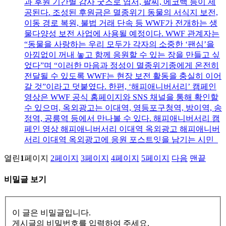
과 후원 기간별 감사 굿즈로 엽서, 팔찌, 에코백 등이 제
공된다. 조성된 후원금은 멸종위기 동물의 서식지 보전,
이동 경로 복원, 불법 거래 단속 등 WWF가 전개하는 생
물다양성 보전 사업에 사용될 예정이다. WWF 관계자는
“동물을 사랑하는 우리 모두가 각자의 소중한 ‘팬심’을
아낌없이 꺼내 놓고 함께 응원할 수 있는 장을 만들고 싶
었다”며 “이러한 마음과 정성이 멸종위기종에게 온전히
전달될 수 있도록 WWF는 현장 보전 활동을 충실히 이어
갈 것”이라고 덧붙였다. 한편, ‘해피애니버서리’ 캠페인
영상은 WWF 공식 홈페이지와 SNS 채널을 통해 확인할
수 있으며, 옥외광고는 이대역, 영등포구청역, 방이역, 송
정역, 공릉역 등에서 만나볼 수 있다. 해피애니버서리 캠
페인 영상 해피애니버서리 이대역 옥외광고 해피애니버
서리 이대역 옥외광고에 응원 포스트잇을 남기는 시민
열린
1
페이지
2
페이지
3
페이지
4
페이지
5
페이지
다음
맨끝
비밀글 보기
이 글은 비밀글입니다.
게시글의 비밀번호를 입력하여 주세요.