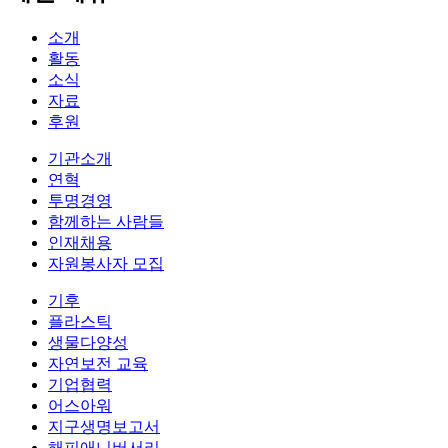
소개
활동
소식
자료
후원
기관소개
연혁
투명경영
함께하는 사람들
인재채용
자원봉사자 모집
기후
플라스틱
생물다양성
자연보전 교육
기업협력
어스아워
지구생명보고서
해피애니버서리