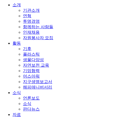
소개
기관소개
연혁
투명경영
함께하는 사람들
인재채용
자원봉사자 모집
활동
기후
플라스틱
생물다양성
자연보전 교육
기업협력
어스아워
지구생명보고서
해피애니버서리
소식
언론보도
소식
판다뉴스
자료