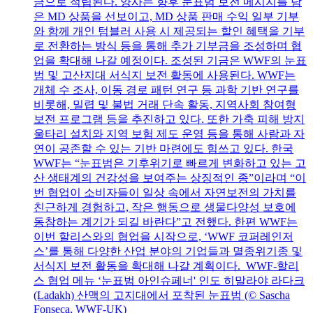
금으로 적립된다. 양사는 향후 눈표범 보전 메시지를 담
은 MD 상품을 선보이고, MD 상품 판매 수익 일부 기부
와 함께 개인 텀블러 사용 시 제공되는 할인 혜택을 기부
로 전환하는 방식 등을 통해 추가 기부금을 조성하며 협
업을 확대해 나갈 예정이다. 조성된 기금은 WWF의 눈표
범 및 고산지대 서식지 보전 활동에 사용된다. WWF는
개체 수 조사, 이동 경로 패턴 연구 등 과학 기반 연구를
비롯해, 밀렵 및 불법 거래 단속 활동, 지역사회 참여형
보전 프로그램 등을 추진하고 있다. 또한 가축 피해 방지
울타리 설치와 지역 보험 제도 운영 등을 통해 사람과 자
연이 공존할 수 있는 기반 마련에도 힘쓰고 있다. 한국
WWF는 “눈표범은 기후위기로 빠르게 변화하고 있는 고
산 생태계의 건강성을 보여주는 상징적인 종”이라며 “이
번 협업이 소비자들이 일상 속에서 자연보전의 가치를
친근하게 경험하고, 작은 행동으로 생물다양성 보호에
동참하는 계기가 되길 바란다”고 전했다. 한편 WWF는
이번 할리스와의 협업을 시작으로, ‘WWF 코퍼레인저
스’를 통해 다양한 산업 분야의 기업들과 멸종위기종 및
서식지 보전 활동을 확대해 나갈 계획이다. WWF-할리
스 협업 메뉴 ‘눈표범 아인슈페너' 인도 히말라야 라다크
(Ladakh) 산맥의 고지대에서 포착된 눈표범 (© Sascha
Fonseca, WWF-UK)