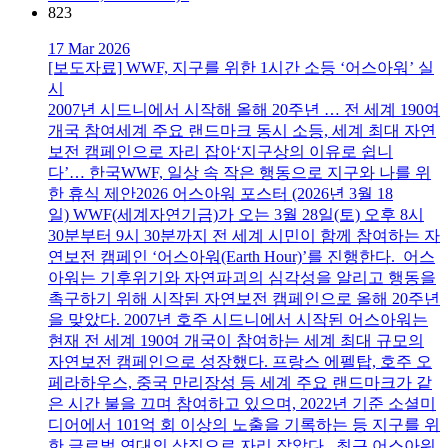
823
17 Mar 2026
[보도자료] WWF, 지구를 위한 1시간 소등 ‘어스아워’ 실
시
2007년 시드니에서 시작해 올해 20주년 … 전 세계 190여
개국 참여세계 주요 랜드마크 동시 소등, 세계 최대 자연
보전 캠페인으로 자리 잡아‘지구상의 이유로 쉽니
다’… 한국WWF, 일상 속 작은 행동으로 지구와 나를 위
한 휴식 제안2026 어스아워 포스터 (2026년 3월 18
일) WWF(세계자연기금)가 오는 3월 28일(토) 오후 8시
30분부터 9시 30분까지 전 세계 시민이 함께 참여하는 자
연보전 캠페인 ‘어스아워(Earth Hour)’를 진행한다. 어스
아워는 기후위기와 자연파괴의 심각성을 알리고 행동을
촉구하기 위해 시작된 자연보전 캠페인으로 올해 20주년
을 맞았다. 2007년 호주 시드니에서 시작된 어스아워는
현재 전 세계 190여 개국이 참여하는 세계 최대 규모의
자연보전 캠페인으로 성장했다. 프랑스 에펠탑, 호주 오
페라하우스, 중국 만리장성 등 세계 주요 랜드마크가 같
은 시간 불을 끄며 참여하고 있으며, 2022년 기준 소셜미
디어에서 101억 회 이상의 노출을 기록하는 등 지구를 위
한 글로벌 연대의 상징으로 자리 잡았다. 최근 어스아워