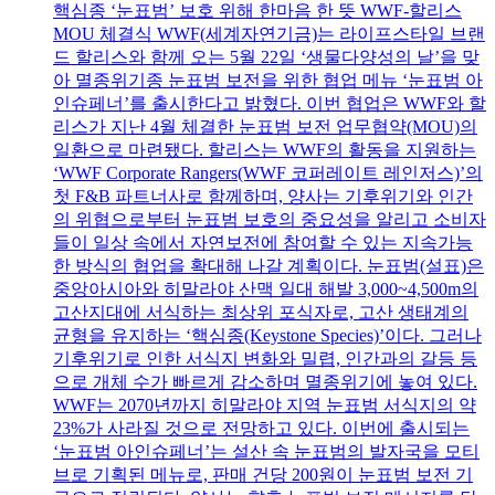
핵심종 ‘눈표범’ 보호 위해 한마음 한 뜻 WWF-할리스
MOU 체결식 WWF(세계자연기금)는 라이프스타일 브랜
드 할리스와 함께 오는 5월 22일 ‘생물다양성의 날’을 맞
아 멸종위기종 눈표범 보전을 위한 협업 메뉴 ‘눈표범 아
인슈페너’를 출시한다고 밝혔다. 이번 협업은 WWF와 할
리스가 지난 4월 체결한 눈표범 보전 업무협약(MOU)의
일환으로 마련됐다. 할리스는 WWF의 활동을 지원하는
‘WWF Corporate Rangers(WWF 코퍼레이트 레인저스)’의
첫 F&B 파트너사로 함께하며, 양사는 기후위기와 인간
의 위협으로부터 눈표범 보호의 중요성을 알리고 소비자
들이 일상 속에서 자연보전에 참여할 수 있는 지속가능
한 방식의 협업을 확대해 나갈 계획이다. 눈표범(설표)은
중앙아시아와 히말라야 산맥 일대 해발 3,000~4,500m의
고산지대에 서식하는 최상위 포식자로, 고산 생태계의
균형을 유지하는 ‘핵심종(Keystone Species)’이다. 그러나
기후위기로 인한 서식지 변화와 밀렵, 인간과의 갈등 등
으로 개체 수가 빠르게 감소하며 멸종위기에 놓여 있다.
WWF는 2070년까지 히말라야 지역 눈표범 서식지의 약
23%가 사라질 것으로 전망하고 있다. 이번에 출시되는
‘눈표범 아인슈페너’는 설산 속 눈표범의 발자국을 모티
브로 기획된 메뉴로, 판매 건당 200원이 눈표범 보전 기