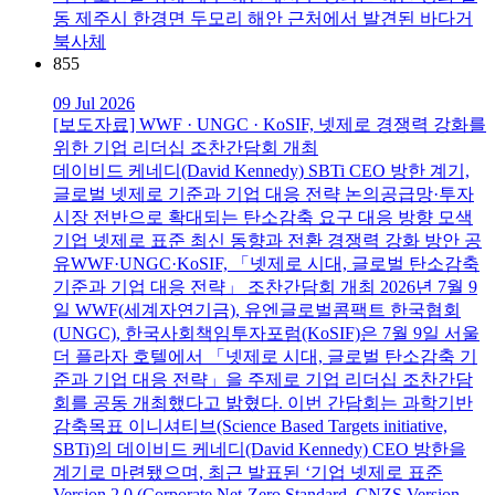
동 제주시 한경면 두모리 해안 근처에서 발견된 바다거
북사체
855
09 Jul 2026
[보도자료] WWF · UNGC · KoSIF, 넷제로 경쟁력 강화를
위한 기업 리더십 조찬간담회 개최
데이비드 케네디(David Kennedy) SBTi CEO 방한 계기,
글로벌 넷제로 기준과 기업 대응 전략 논의공급망·투자
시장 전반으로 확대되는 탄소감축 요구 대응 방향 모색
기업 넷제로 표준 최신 동향과 전환 경쟁력 강화 방안 공
유WWF·UNGC·KoSIF, 「넷제로 시대, 글로벌 탄소감축
기준과 기업 대응 전략」 조찬간담회 개최 2026년 7월 9
일 WWF(세계자연기금), 유엔글로벌콤팩트 한국협회
(UNGC), 한국사회책임투자포럼(KoSIF)은 7월 9일 서울
더 플라자 호텔에서 「넷제로 시대, 글로벌 탄소감축 기
준과 기업 대응 전략」을 주제로 기업 리더십 조찬간담
회를 공동 개최했다고 밝혔다. 이번 간담회는 과학기반
감축목표 이니셔티브(Science Based Targets initiative,
SBTi)의 데이비드 케네디(David Kennedy) CEO 방한을
계기로 마련됐으며, 최근 발표된 ‘기업 넷제로 표준
Version 2.0 (Corporate Net-Zero Standard, CNZS Version