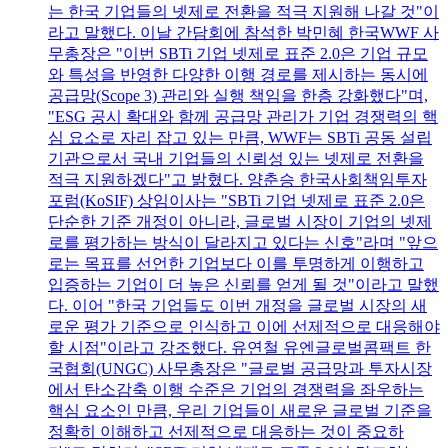
는 한국 기업들의 넷제로 전환을 적극 지원해 나갈 것"이
라고 말했다. 이날 간담회에 참석한 박민혜 한국WWF 사
무총장은 "이번 SBTi 기업 넷제로 표준 2.0은 기업 규모
와 특성을 반영한 다양한 이행 경로를 제시하는 동시에
공급망(Scope 3) 관리와 실행 책임을 한층 강화했다"며,
"ESG 공시 확대와 함께 공급망 관리가 기업 경쟁력의 핵
심 요소로 자리 잡고 있는 만큼, WWF는 SBTi 공동 설립
기관으로서 국내 기업들의 신뢰성 있는 넷제로 전환을
적극 지원하겠다"고 밝혔다. 양춘승 한국사회책임투자
포럼(KoSIF) 상임이사는 "SBTi 기업 넷제로 표준 2.0은
단순한 기준 개정이 아니라, 글로벌 시장이 기업의 넷제
로를 평가하는 방식이 달라지고 있다는 신호"라며 "앞으
로는 목표를 선언한 기업보다 이를 투명하게 이행하고
입증하는 기업이 더 높은 신뢰를 얻게 될 것"이라고 말했
다. 이어 "한국 기업들도 이번 개정을 글로벌 시장의 새
로운 평가 기준으로 인식하고 이에 선제적으로 대응해야
할 시점"이라고 강조했다. 유연철 유엔글로벌콤팩트 한
국협회(UNGC) 사무총장은 "글로벌 공급망과 투자시장
에서 탄소감축 이행 수준은 기업의 경쟁력을 좌우하는
핵심 요소인 만큼, 우리 기업들이 새로운 글로벌 기준을
정확히 이해하고 선제적으로 대응하는 것이 중요하