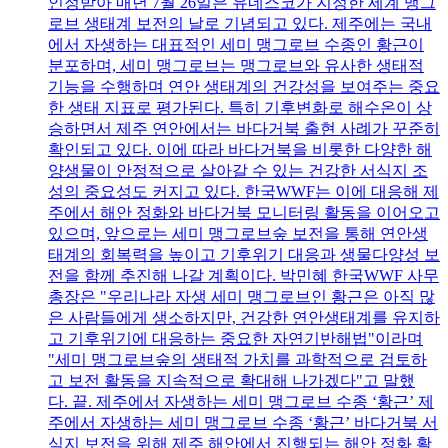
인정받아 매년 7월 26일은 유네스코가 지정한 세계 맹그
로브 생태계 보전의 날로 기념되고 있다. 제주에는 국내
에서 자생하는 대표적인 세미 맹그로브 수종인 황근이
분포하며, 세미 맹그로브는 맹그로브와 유사한 생태적
기능을 수행하며 연안 생태계의 건강성을 보여주는 중요
한 생태 지표로 평가된다. 특히 기후변화로 해수온이 상
승하면서 제주 연안에서는 바다거북 출현 사례가 꾸준히
확인되고 있다. 이에 따라 바다거북을 비롯한 다양한 해
양생물이 안정적으로 살아갈 수 있는 건강한 서식지 조
성의 중요성도 커지고 있다. 한국WWF는 이에 대응해 제
주에서 해안 정화와 바다거북 모니터링 활동을 이어오고
있으며, 앞으로는 세미 맹그로브숲 보전을 통해 연안생
태계의 회복력을 높이고 기후위기 대응과 생물다양성 보
전을 함께 추진해 나갈 계획이다. 박민혜 한국WWF 사무
총장은 "우리나라 자생 세미 맹그로브인 황근은 아직 많
은 사람들에게 생소하지만, 건강한 연안생태계를 유지하
고 기후위기에 대응하는 중요한 자연기반해법"이라며
"세미 맹그로브숲의 생태적 가치를 과학적으로 검토하
고 보전 활동을 지속적으로 확대해 나가겠다"고 말했
다. 끝. 제주에서 자생하는 세미 맹그로브 수종 ‘황근’ 제
주에서 자생하는 세미 맹그로브 수종 ‘황근’ 바다거북 서
식지 보전을 위해 제주 해안에서 진행되는 해안 정화 활