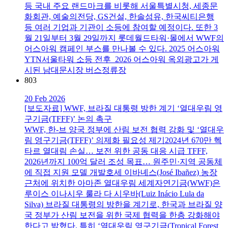
등 국내 주요 랜드마크를 비롯해 서울특별시청, 세종문
화회관, 예술의전당, GS건설, 한솔섬유, 한국씨티은행
등 여러 기업과 기관이 소등에 참여할 예정이다. 또한 3
월 21일부터 3월 29일까지 롯데월드타워·몰에서 WWF의
어스아워 캠페인 부스를 만나볼 수 있다. 2025 어스아워
YTN서울타워 소등 전후 2026 어스아워 옥외광고가 게
시된 남대문시장 버스정류장
803
20 Feb 2026
[보도자료] WWF, 브라질 대통령 방한 계기 ‘열대우림 영
구기금(TFFF)’ 논의 촉구
WWF, 한-브 양국 정부에 산림 보전 협력 강화 및 ‘열대우
림 영구기금(TFFF)’ 의제화 필요성 제기2024년 670만 헥
타르 열대림 손실… 보전 위한 공동 대응 시급 TFFF,
2026년까지 100억 달러 조성 목표… 원주민·지역 공동체
에 직접 지원 모델 개발호세 이바녜스(José Ibañez) 농장
근처에 위치한 아마존 열대우림 세계자연기금(WWF)은
루이스 이나시우 룰라 다 시우바(Luiz Inácio Lula da
Silva) 브라질 대통령의 방한을 계기로, 한국과 브라질 양
국 정부가 산림 보전을 위한 국제 협력을 한층 강화해야
한다고 밝혔다. 특히 ‘열대우림 영구기금(Tropical Forest