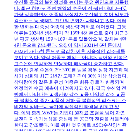
수산물 공급의 불안정성을 높이는 주요 원인으로 지목했
다. 최근 한반도 주변 해역의 수온이 전·평년 대비 2~4℃
가량 상승하면서 어종의 서식지가 분산되고 치어 밀도가
감소하는 등 생태계 전반의 변화가 나타나고 있다. 이러
한 변화는 대중성 어종의 생산량 저하로 이어졌다. 고등
어류는 2024년 생산량이 약 13만 4천 톤으로 줄어 최근 3
년 평균 생산량 15만~16만 톤을 밑돌았으며, 갈치는 4만
4천 톤으로 감소했다. 오징어 역시 2021년 6만 톤에서
2022년 3만 6천 톤으로 급감한 이후 지속적인 감소세를
보이고 있다. 양식 어종도 예외는 아니다. 광어와 전복은
고수온에 민감하게 반응하며 폐사율이 증가하고 있다.
광어의 경우 수온이 29~30℃를 넘을 경우 성장 지연과 폐
사가 심화돼 최근 2년간 도매가격이 30% 이상 상승했다.
참다랑어와 같은 회유성 어종은 회유 경로가 변동되며
안정적인 수급 예측이 어려워지고 있다. 결국 수산업 전
반에서 나타나는 ▲생산량 감소 ▲종 다양성 감소 ▲공
급 불확실성 증가 ▲품질 저하 등 복합적인 리스크는 소
비자의 장바구니 물가에 직접적인 타격을 입히고 있
다. 이와 함께 WWF는 기업이 원재료 조달을 넘어 자연
보전과 지속가능성을 중심에 둔 공급망 전환을 서둘러야
한다고 강조했다. 이를 위한 첫 단계로 ASC(수산양식관