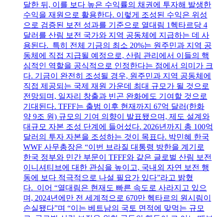
달한 뒤, 이를 보다 높은 수익률의 채권에 투자해 발생한
수익을 재원으로 활용한다. 이렇게 조성된 수익은 위성
으로 검증된 보전 성과를 기준으로 열대림 1헥타르당 4
달러를 산림 보전 국가와 지역 공동체에 지급하는 데 사
용된다. 특히 전체 기금의 최소 20%는 원주민과 지역 공
동체에 직접 지급될 예정으로, 산림 관리에서 이들의 핵
심적인 역할을 공식적으로 인정한다는 점에서 의미가 크
다. 기금이 완전히 조성될 경우, 원주민과 지역 공동체에
직접 제공되는 국제 재원 가운데 최대 규모가 될 것으로
전망되며, 일자리 창출과 빈곤 완화에도 기여할 것으로
기대된다. TFFF는 출범 이후 현재까지 67억 달러(한화
약 9조 원) 규모의 기여 의향이 발표됐으며, 제도 설계와
대규모 자본 조성 단계에 들어섰다. 2026년까지 총 100억
달러의 투자 자본을 조성하는 것이 목표다. 박민혜 한국
WWF 사무총장은 “이번 브라질 대통령 방한을 계기로
한국 정부와 민간 부문이 TFFF와 같은 글로벌 산림 보전
이니셔티브에 대한 관심을 높이고, 국내외 자연 보전 행
동에 보다 적극적으로 나설 필요가 있다”라고 밝혔
다. 이어 “열대림은 현재도 빠른 속도로 사라지고 있으
며, 2024년에만 전 세계적으로 670만 헥타르의 원시림이
손실됐다”며 “이는 베트남의 국토 면적에 맞먹는 규모