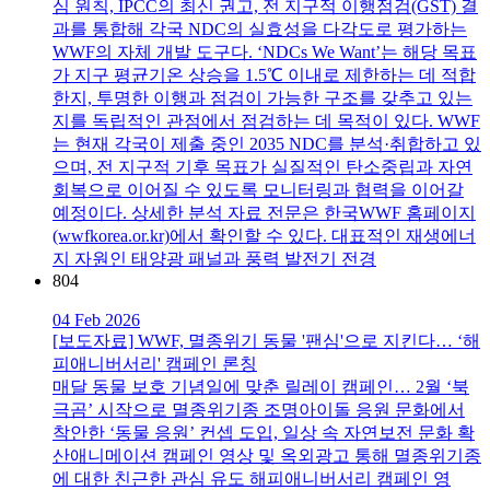
심 원칙, IPCC의 최신 권고, 전 지구적 이행점검(GST) 결
과를 통합해 각국 NDC의 실효성을 다각도로 평가하는
WWF의 자체 개발 도구다. ‘NDCs We Want’는 해당 목표
가 지구 평균기온 상승을 1.5℃ 이내로 제한하는 데 적합
한지, 투명한 이행과 점검이 가능한 구조를 갖추고 있는
지를 독립적인 관점에서 점검하는 데 목적이 있다. WWF
는 현재 각국이 제출 중인 2035 NDC를 분석·취합하고 있
으며, 전 지구적 기후 목표가 실질적인 탄소중립과 자연
회복으로 이어질 수 있도록 모니터링과 협력을 이어갈
예정이다. 상세한 분석 자료 전문은 한국WWF 홈페이지
(wwfkorea.or.kr)에서 확인할 수 있다. 대표적인 재생에너
지 자원인 태양광 패널과 풍력 발전기 전경
804
04 Feb 2026
[보도자료] WWF, 멸종위기 동물 '팬심'으로 지킨다… ‘해
피애니버서리' 캠페인 론칭
매달 동물 보호 기념일에 맞춘 릴레이 캠페인… 2월 ‘북
극곰’ 시작으로 멸종위기종 조명아이돌 응원 문화에서
착안한 ‘동물 응원’ 컨셉 도입, 일상 속 자연보전 문화 확
산애니메이션 캠페인 영상 및 옥외광고 통해 멸종위기종
에 대한 친근한 관심 유도 해피애니버서리 캠페인 영