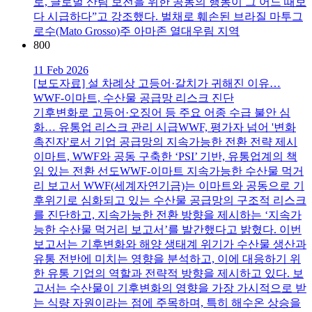
로, 글로벌 산림 보전을 위한 공동의 행동이 그 어느 때보
다 시급하다”고 강조했다. 벌채로 훼손된 브라질 마투그
로수(Mato Grosso)주 아마존 열대우림 지역
800
11 Feb 2026
[보도자료] 설 차례상 고등어·갈치가 귀해진 이유…
WWF-이마트, 수산물 공급망 리스크 진단
기후변화로 고등어·오징어 등 주요 어종 수급 불안 심
화… 유통업 리스크 관리 시급WWF, 평가자 넘어 '변화
촉진자'로서 기업 공급망의 지속가능한 전환 전략 제시
이마트, WWF와 공동 구축한 ‘PSI’ 기반, 유통업계의 책
임 있는 전환 선도WWF-이마트 지속가능한 수산물 먹거
리 보고서 WWF(세계자연기금)는 이마트와 공동으로 기
후위기로 심화되고 있는 수산물 공급망의 구조적 리스크
를 진단하고, 지속가능한 전환 방향을 제시하는 ‘지속가
능한 수산물 먹거리 보고서’를 발간했다고 밝혔다. 이번
보고서는 기후변화와 해양 생태계 위기가 수산물 생산과
유통 전반에 미치는 영향을 분석하고, 이에 대응하기 위
한 유통 기업의 역할과 전략적 방향을 제시하고 있다. 보
고서는 수산물이 기후변화의 영향을 가장 가시적으로 받
는 식량 자원이라는 점에 주목하며, 특히 해수온 상승을