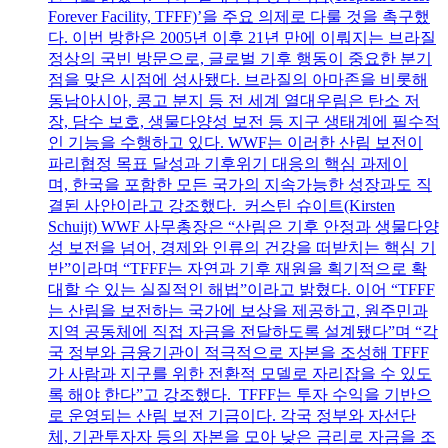
Forever Facility, TFFF)’을 주요 의제로 다룰 것을 촉구했
다. 이번 방한은 2005년 이후 21년 만에 이뤄지는 브라질
정상의 국빈 방문으로, 글로벌 기후 행동이 중요한 분기
점을 맞은 시점에 성사됐다. 브라질의 아마존을 비롯해
동남아시아, 콩고 분지 등 전 세계 열대우림은 탄소 저
장, 담수 보호, 생물다양성 보전 등 지구 생태계에 필수적
인 기능을 수행하고 있다. WWF는 이러한 산림 보전이
파리협정 목표 달성과 기후위기 대응의 핵심 과제이
며, 한국을 포함한 모든 국가의 지속가능한 성장과도 직
결된 사안이라고 강조했다. 커스틴 슈이트(Kirsten
Schuijt) WWF 사무총장은 “산림은 기후 안정과 생물다양
성 보전을 넘어, 경제와 인류의 건강을 떠받치는 핵심 기
반”이라며 “TFFF는 자연과 기후 재원을 획기적으로 확
대할 수 있는 실질적인 해법”이라고 밝혔다. 이어 “TFFF
는 산림을 보전하는 국가에 보상을 제공하고, 원주민과
지역 공동체에 직접 자금을 전달하도록 설계됐다”며 “각
국 정부와 금융기관이 적극적으로 자본을 조성해 TFFF
가 사람과 지구를 위한 전환적 모델로 자리잡을 수 있도
록 해야 한다”고 강조했다. TFFF는 투자 수익을 기반으
로 운영되는 산림 보전 기금이다. 각국 정부와 자선단
체, 기관투자자 등의 자본을 모아 낮은 금리로 자금을 조