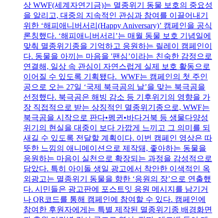
상 WWF(세계자연기금)는 멸종위기 동물 보호의 중요성
을 알리고, 대중의 지속적인 관심과 참여를 이끌어내기
위한 ‘해피애니버서리(Happy Aniversary)’ 캠페인을 공식
론칭했다. ‘해피애니버서리’는 매월 동물 보호 기념일에
맞춰 멸종위기종을 기억하고 응원하는 릴레이 캠페인이
다. 동물을 아끼는 마음을 '팬심’이라는 친숙한 감정으로
연결해, 일상 속 관심이 자연스럽게 실제 보호 활동으로
이어질 수 있도록 기획됐다. WWF는 캠페인의 첫 주인
공으로 오는 27일 ‘국제 북극곰의 날’을 맞는 북극곰을
선정했다. 북극곰은 해빙 감소 등 기후위기의 영향을 가
장 직접적으로 받는 상징적인 멸종위기종으로, WWF는
북극곰을 시작으로 판다•펭귄•바다거북 등 생물다양성
위기의 현실을 대중이 보다 가깝게 느끼고 그 의미를 되
새길 수 있도록 전달할 계획이다. 이번 캠페인 영상은 따
뜻한 느낌의 애니메이션으로 제작돼, 좋아하는 동물을
응원하는 마음이 실천으로 확장되는 과정을 감성적으로
담았다. 특히 아이돌 생일 광고에서 착안한 이색적인 옥
외광고는 멸종위기 동물을 향한 ‘응원의 장’으로 연출했
다. 시민들은 광고판에 포스트잇 응원 메시지를 남기거
나 QR코드를 통해 캠페인에 참여할 수 있다. 캠페인에
참여한 후원자에게는 특별 제작된 멸종위기종 배경화면