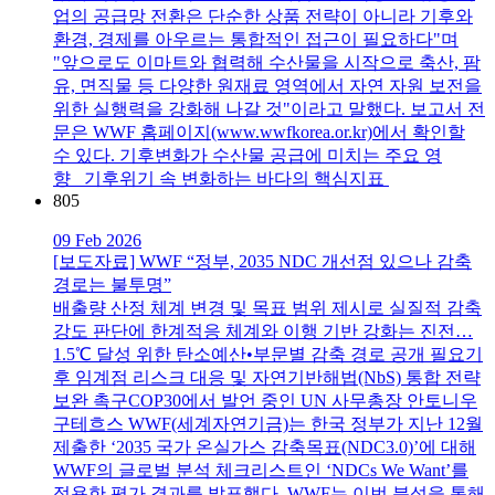
업의 공급망 전환은 단순한 상품 전략이 아니라 기후와
환경, 경제를 아우르는 통합적인 접근이 필요하다"며
"앞으로도 이마트와 협력해 수산물을 시작으로 축산, 팜
유, 면직물 등 다양한 원재료 영역에서 자연 자원 보전을
위한 실행력을 강화해 나갈 것"이라고 말했다. 보고서 전
문은 WWF 홈페이지(www.wwfkorea.or.kr)에서 확인할
수 있다. 기후변화가 수산물 공급에 미치는 주요 영
향 기후위기 속 변화하는 바다의 핵심지표
805
09 Feb 2026
[보도자료] WWF “정부, 2035 NDC 개선점 있으나 감축
경로는 불투명”
배출량 산정 체계 변경 및 목표 범위 제시로 실질적 감축
강도 판단에 한계적응 체계와 이행 기반 강화는 진전…
1.5℃ 달성 위한 탄소예산•부문별 감축 경로 공개 필요기
후 임계점 리스크 대응 및 자연기반해법(NbS) 통합 전략
보완 촉구COP30에서 발언 중인 UN 사무총장 안토니우
구테흐스 WWF(세계자연기금)는 한국 정부가 지난 12월
제출한 ‘2035 국가 온실가스 감축목표(NDC3.0)’에 대해
WWF의 글로벌 분석 체크리스트인 ‘NDCs We Want’를
적용한 평가 결과를 발표했다. WWF는 이번 분석을 통해