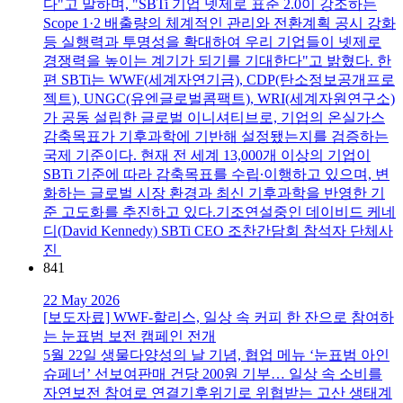
다"고 말하며, "SBTi 기업 넷제로 표준 2.0이 강조하는
Scope 1·2 배출량의 체계적인 관리와 전환계획 공시 강화
등 실행력과 투명성을 확대하여 우리 기업들이 넷제로
경쟁력을 높이는 계기가 되기를 기대한다"고 밝혔다. 한
편 SBTi는 WWF(세계자연기금), CDP(탄소정보공개프로
젝트), UNGC(유엔글로벌콤팩트), WRI(세계자원연구소)
가 공동 설립한 글로벌 이니셔티브로, 기업의 온실가스
감축목표가 기후과학에 기반해 설정됐는지를 검증하는
국제 기준이다. 현재 전 세계 13,000개 이상의 기업이
SBTi 기준에 따라 감축목표를 수립∙이행하고 있으며, 변
화하는 글로벌 시장 환경과 최신 기후과학을 반영한 기
준 고도화를 추진하고 있다.기조연설중인 데이비드 케네
디(David Kennedy) SBTi CEO 조찬간담회 참석자 단체사
진
841
22 May 2026
[보도자료] WWF-할리스, 일상 속 커피 한 잔으로 참여하
는 눈표범 보전 캠페인 전개
5월 22일 생물다양성의 날 기념, 협업 메뉴 ‘눈표범 아인
슈페너’ 선보여판매 건당 200원 기부… 일상 속 소비를
자연보전 참여로 연결기후위기로 위협받는 고산 생태계