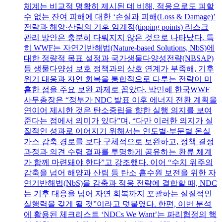
체계는 비교적 명확히 제시된 데 비해, 적응으로도 피할
수 없는 잔여 피해에 대한 ‘손실과 피해(Loss & Damage)’
전략과 해양·산림의 기후 임계점(tipping points) 리스크
관리 방안은 충분히 다뤄지지 않은 것으로 나타났다. 특
히 WWF는 자연기반해법(Nature-based Solutions, NbS)에
대한 정량적 목표 설정과 국가생물다양성전략(NBSAP)
등 생물다양성 보호 정책과의 상호 연계가 부족해, 기후
위기 대응과 자연 회복을 통합적으로 다루는 전략이 미
흡한 점을 주요 보완 과제로 꼽았다. 박민혜 한국WWF
사무총장은 “정부가 NDC 발표 이후 에너지 전환 계획을
연이어 제시한 것은 탄소중립을 향한 실행 의지를 보여
준다는 점에서 의미가 있다”며, “다만 이러한 의지가 실
질적인 성과로 이어지기 위해서는 연도별·부문별 온실
가스 감축 경로를 보다 구체적으로 보완하고, 정책 결정
과정과 의견 수렴 결과를 투명하게 공유하는 환류 체계
가 함께 마련돼야 한다”고 강조했다. 이어 “수치 위주의
감축을 넘어 해양과 산림 등 탄소 흡수원 보전을 위한 자
연기반해법(NbS)을 감축과 적응 전략에 결합할 때, NDC
는 기후 대응을 넘어 자연 회복까지 포괄하는 실질적인
실행력을 갖게 될 것”이라고 덧붙였다. 한편, 이번 분석
에 활용된 체크리스트 ‘NDCs We Want’는 파리협정의 핵