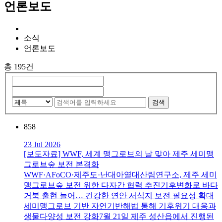
언론보도
소식
언론보도
총 195건
검색
858
23 Jul 2026
[보도자료] WWF, 세계 맹그로브의 날 맞아 제주 세미맹
그로브숲 보전 본격화
WWF·AFoCO·제주도·난대아열대산림연구소, 제주 세미
맹그로브숲 보전 위한 다자간 협력 추진기후변화로 바다
거북 출현 늘어… 건강한 연안 서식지 보전 필요성 확대
세미맹그로브 기반 자연기반해법 통해 기후위기 대응과
생물다양성 보전 강화7월 21일 제주 성산읍에서 진행된