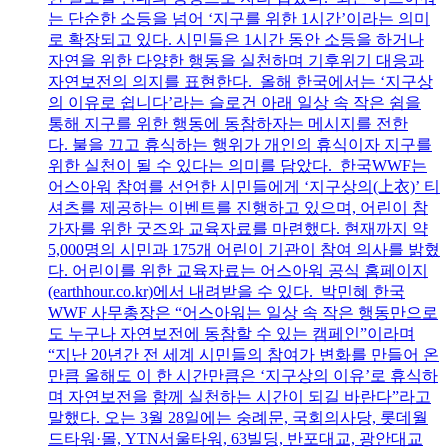
는 단순한 소등을 넘어 ‘지구를 위한 1시간’이라는 의미
로 확장되고 있다. 시민들은 1시간 동안 소등을 하거나
자연을 위한 다양한 행동을 실천하며 기후위기 대응과
자연보전의 의지를 표현한다. 올해 한국에서는 ‘지구상
의 이유로 쉽니다’라는 슬로건 아래 일상 속 작은 쉼을
통해 지구를 위한 행동에 동참하자는 메시지를 전한
다. 불을 끄고 휴식하는 행위가 개인의 휴식이자 지구를
위한 실천이 될 수 있다는 의미를 담았다. 한국WWF는
어스아워 참여를 선언한 시민들에게 ‘지구상의(上衣)’ 티
셔츠를 제공하는 이벤트를 진행하고 있으며, 어린이 참
가자를 위한 굿즈와 교육자료를 마련했다. 현재까지 약
5,000명의 시민과 175개 어린이 기관이 참여 의사를 밝혔
다. 어린이를 위한 교육자료는 어스아워 공식 홈페이지
(earthhour.co.kr)에서 내려받을 수 있다. 박민혜 한국
WWF 사무총장은 “어스아워는 일상 속 작은 행동만으로
도 누구나 자연보전에 동참할 수 있는 캠페인”이라며
“지난 20년간 전 세계 시민들의 참여가 변화를 만들어 온
만큼 올해도 이 한 시간만큼은 ‘지구상의 이유’로 휴식하
며 자연보전을 함께 실천하는 시간이 되길 바란다”라고
말했다. 오는 3월 28일에는 숭례문, 국회의사당, 롯데월
드타워·몰, YTN서울타워, 63빌딩, 반포대교, 광안대교