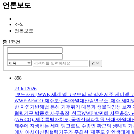
언론보도
소식
언론보도
총 195건
검색
858
23 Jul 2026
[보도자료] WWF, 세계 맹그로브의 날 맞아 제주 세미맹
WWF·AFoCO·제주도·난대아열대산림연구소, 제주 세
반 자연기반해법 통해 기후위기 대응과 생물다양성 보전 강
협력기구 박종호 사무총장, 한국WWF 박민혜 사무총장, 
(AFoCO), 제주특별자치도, 국립산림과학원 난대·아
제주에 자생하는 세미 맹그로브 수종인 황근의 생태적 가치
에서 아시아산림협력기구가 주최한 '제주도 연안생태계 보전