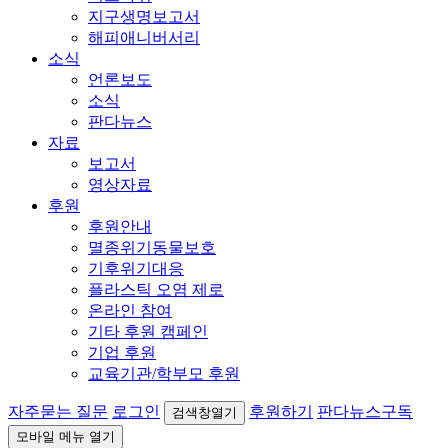
지구생명보고서
해피애니버서리
소식
언론보도
소식
판다뉴스
자료
보고서
영상자료
후원
후원안내
멸종위기동물보호
기후위기대응
플라스틱 오염 제로
온라인 참여
기타 후원 캠페인
기업 후원
교육기관/학부모 후원
자주묻는 질문
로그인
후원하기
판다뉴스구독
검색창열기
모바일 메뉴 열기