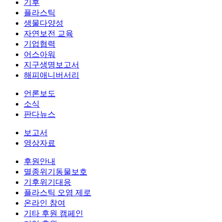
기후
플라스틱
생물다양성
자연보전 교육
기업협력
어스아워
지구생명보고서
해피애니버서리
언론보도
소식
판다뉴스
보고서
영상자료
후원안내
멸종위기동물보호
기후위기대응
플라스틱 오염 제로
온라인 참여
기타 후원 캠페인