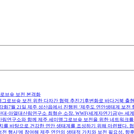
그로브숲 보전 본격화
미맹그로브숲 보전 위한 다자간 협력 추진기후변화로 바다거북 출
화7월 21일 제주 성산읍에서 진행된 ‘제주도 연안생태계 보전
난대·아열대산림연구소 최형순 소장. WWF(세계자연기금)는 세계
열대산림연구소와 함께 제주 세미맹그로브숲 보전을 위한 네트워크를
를 바탕으로 건강한 연안 생태계를 조성하기 위해 마련됐다. 협
 행사'에 참여해 제주 연안의 생태적 가치와 보전 필요성, 향