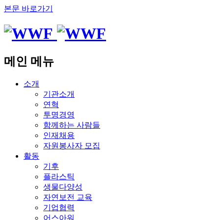
본문 바로가기
메인 메뉴
소개
기관소개
연혁
투명경영
함께하는 사람들
인재채용
자원봉사자 모집
활동
기후
플라스틱
생물다양성
자연보전 교육
기업협력
어스아워