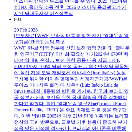
어스아워 캠페인 부스를 만나볼 수 있다. 2025 어스아워
YTN서울타워 소등 전후 2026 어스아워 옥외광고가 게
시된 남대문시장 버스정류장
803
20 Feb 2026
[보도자료] WWF, 브라질 대통령 방한 계기 ‘열대우림 영
구기금(TFFF)’ 논의 촉구
WWF, 한-브 양국 정부에 산림 보전 협력 강화 및 ‘열대우
림 영구기금(TFFF)’ 의제화 필요성 제기2024년 670만 헥
타르 열대림 손실… 보전 위한 공동 대응 시급 TFFF,
2026년까지 100억 달러 조성 목표… 원주민·지역 공동체
에 직접 지원 모델 개발호세 이바녜스(José Ibañez) 농장
근처에 위치한 아마존 열대우림 세계자연기금(WWF)은
루이스 이나시우 룰라 다 시우바(Luiz Inácio Lula da
Silva) 브라질 대통령의 방한을 계기로, 한국과 브라질 양
국 정부가 산림 보전을 위한 국제 협력을 한층 강화해야
한다고 밝혔다. 특히 ‘열대우림 영구기금(Tropical Forest
Forever Facility, TFFF)’을 주요 의제로 다룰 것을 촉구했
다. 이번 방한은 2005년 이후 21년 만에 이뤄지는 브라질
정상의 국빈 방문으로, 글로벌 기후 행동이 중요한 분기
점을 맞은 시점에 성사됐다. 브라질의 아마존을 비롯해