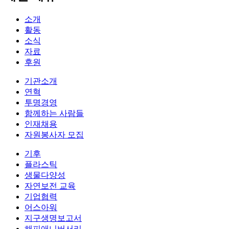
소개
활동
소식
자료
후원
기관소개
연혁
투명경영
함께하는 사람들
인재채용
자원봉사자 모집
기후
플라스틱
생물다양성
자연보전 교육
기업협력
어스아워
지구생명보고서
해피애니버서리