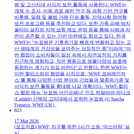
범 및 고산지대 서식지 보전 활동에 사용된다. WWF는
개체 수 조사, 이동 경로 패턴 연구 등 과학 기반 연구를
비롯해, 밀렵 및 불법 거래 단속 활동, 지역사회 참여형
보전 프로그램 등을 추진하고 있다. 또한 가축 피해 방지
울타리 설치와 지역 보험 제도 운영 등을 통해 사람과 자
연이 공존할 수 있는 기반 마련에도 힘쓰고 있다. 한국
WWF는 “눈표범은 기후위기로 빠르게 변화하고 있는 고
산 생태계의 건강성을 보여주는 상징적인 종”이라며 “이
번 협업이 소비자들이 일상 속에서 자연보전의 가치를
친근하게 경험하고, 작은 행동으로 생물다양성 보호에
동참하는 계기가 되길 바란다”고 전했다. 한편 WWF는
이번 할리스와의 협업을 시작으로, ‘WWF 코퍼레인저
스’를 통해 다양한 산업 분야의 기업들과 멸종위기종 및
서식지 보전 활동을 확대해 나갈 계획이다. WWF-할리
스 협업 메뉴 ‘눈표범 아인슈페너' 인도 히말라야 라다크
(Ladakh) 산맥의 고지대에서 포착된 눈표범 (© Sascha
Fonseca, WWF-UK)
823
17 Mar 2026
[보도자료] WWF, 지구를 위한 1시간 소등 ‘어스아워’ 실
시