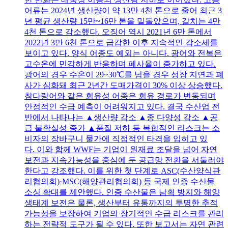
어류는 2024년 생산량이 약 13만 4천 톤으로 줄어 최근 3
년 평균 생산량 15만~16만 톤을 밑돌았으며, 갈치는 4만
4천 톤으로 감소했다. 오징어 역시 2021년 6만 톤에서
2022년 3만 6천 톤으로 급감한 이후 지속적인 감소세를
보이고 있다. 양식 어종도 예외는 아니다. 광어와 전복은
고수온에 민감하게 반응하며 폐사율이 증가하고 있다.
광어의 경우 수온이 29~30℃를 넘을 경우 성장 지연과 폐
사가 심화돼 최근 2년간 도매가격이 30% 이상 상승했다.
참다랑어와 같은 회유성 어종은 회유 경로가 변동되며
안정적인 수급 예측이 어려워지고 있다. 결국 수산업 전
반에서 나타나는 ▲생산량 감소 ▲종 다양성 감소 ▲공
급 불확실성 증가 ▲품질 저하 등 복합적인 리스크는 소
비자의 장바구니 물가에 직접적인 타격을 입히고 있
다. 이와 함께 WWF는 기업이 원재료 조달을 넘어 자연
보전과 지속가능성을 중심에 둔 공급망 전환을 서둘러야
한다고 강조했다. 이를 위한 첫 단계로 ASC(수산양식관
리협의회)·MSC(해양관리협의회) 등 국제 인증 수산물
소싱 확대를 제안했다. 인증 수산물은 남획 방지와 해양
생태계 보전은 물론, 생산부터 유통까지의 투명한 추적
가능성을 보장하여 기업의 장기적인 수급 리스크를 관리
하는 전략적 도구가 될 수 있다. 또한 보고서는 자연 관련