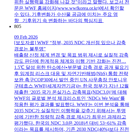
위한 실행력을 강화해 나갈 것"이라고 말했다. 보고서 전
문은 WWF 홈페이지(www.wwfkorea.or.kr)에서 확인할
수 있다. 기후변화가 수산물 공급에 미치는 주요 영
향 기후위기 속 변화하는 바다의 핵심지표
805
09 Feb 2026
[보도자료] WWF “정부, 2035 NDC 개선점 있으나 감축
경로는 불투명”
배출량 산정 체계 변경 및 목표 범위 제시로 실질적 감축
강도 판단에 한계적응 체계와 이행 기반 강화는 진전…
1.5℃ 달성 위한 탄소예산•부문별 감축 경로 공개 필요기
후 임계점 리스크 대응 및 자연기반해법(NbS) 통합 전략
보완 촉구COP30에서 발언 중인 UN 사무총장 안토니우
구테흐스 WWF(세계자연기금)는 한국 정부가 지난 12월
제출한 ‘2035 국가 온실가스 감축목표(NDC3.0)’에 대해
WWF의 글로벌 분석 체크리스트인 ‘NDCs We Want’를
적용한 평가 결과를 발표했다. WWF는 이번 분석을 통해
2035 NDC가 실질적인 이행력을 갖추기 위해서는 투명
성에 기반한 정량적 감축 경로 제시가 최우선 과제라고
평가했다. 한국의 NDC 3.0은 2018년 대비 53~61% 감축
이라는 목표를 제시하며, 기존 2030 NDC(40%)보다 진전