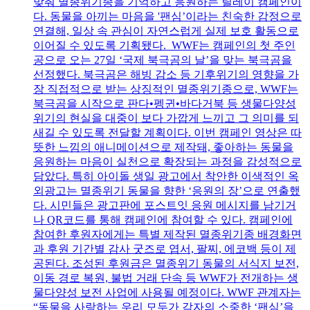
맞춰 멸종위기종을 기억하고 응원하는 릴레이 캠페인이
다. 동물을 아끼는 마음을 '팬심’이라는 친숙한 감정으로
연결해, 일상 속 관심이 자연스럽게 실제 보호 활동으로
이어질 수 있도록 기획됐다. WWF는 캠페인의 첫 주인
공으로 오는 27일 ‘국제 북극곰의 날’을 맞는 북극곰을
선정했다. 북극곰은 해빙 감소 등 기후위기의 영향을 가
장 직접적으로 받는 상징적인 멸종위기종으로, WWF는
북극곰을 시작으로 판다•펭귄•바다거북 등 생물다양성
위기의 현실을 대중이 보다 가깝게 느끼고 그 의미를 되
새길 수 있도록 전달할 계획이다. 이번 캠페인 영상은 따
뜻한 느낌의 애니메이션으로 제작돼, 좋아하는 동물을
응원하는 마음이 실천으로 확장되는 과정을 감성적으로
담았다. 특히 아이돌 생일 광고에서 착안한 이색적인 옥
외광고는 멸종위기 동물을 향한 ‘응원의 장’으로 연출했
다. 시민들은 광고판에 포스트잇 응원 메시지를 남기거
나 QR코드를 통해 캠페인에 참여할 수 있다. 캠페인에
참여한 후원자에게는 특별 제작된 멸종위기종 배경화면
과 후원 기간별 감사 굿즈로 엽서, 팔찌, 에코백 등이 제
공된다. 조성된 후원금은 멸종위기 동물의 서식지 보전,
이동 경로 복원, 불법 거래 단속 등 WWF가 전개하는 생
물다양성 보전 사업에 사용될 예정이다. WWF 관계자는
“동물을 사랑하는 우리 모두가 각자의 소중한 ‘팬심’을