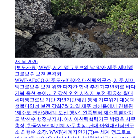
23 Jul 2026
[보도자료] WWF, 세계 맹그로브의 날 맞아 제주 세미맹
그로브숲 보전 본격화
WWF·AFoCO·제주도·난대아열대산림연구소, 제주 세미
맹그로브숲 보전 위한 다자간 협력 추진기후변화로 바다
거북 출현 늘어… 건강한 연안 서식지 보전 필요성 확대
세미맹그로브 기반 자연기반해법 통해 기후위기 대응과
생물다양성 보전 강화7월 21일 제주 성산읍에서 진행된
‘제주도 연안생태계 보전 행사'. 왼쪽부터 제주특별자치
도 박천수 행정부지사, 아시아산림협력기구 박종호 사무
총장, 한국WWF 박민혜 사무총장, 난대·아열대산림연구
소 최형순 소장. WWF(세계자연기금)는 세계 맹그로브