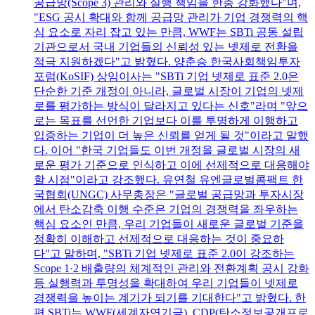
공급망(Scope 3) 관리와 실행 책임을 한층 강화했다"며,
"ESG 공시 확대와 함께 공급망 관리가 기업 경쟁력의 핵
심 요소로 자리 잡고 있는 만큼, WWF는 SBTi 공동 설립
기관으로서 국내 기업들의 신뢰성 있는 넷제로 전환을
적극 지원하겠다"고 밝혔다. 양춘승 한국사회책임투자
포럼(KoSIF) 상임이사는 "SBTi 기업 넷제로 표준 2.0은
단순한 기준 개정이 아니라, 글로벌 시장이 기업의 넷제
로를 평가하는 방식이 달라지고 있다는 신호"라며 "앞으
로는 목표를 선언한 기업보다 이를 투명하게 이행하고
입증하는 기업이 더 높은 신뢰를 얻게 될 것"이라고 말했
다. 이어 "한국 기업들도 이번 개정을 글로벌 시장의 새
로운 평가 기준으로 인식하고 이에 선제적으로 대응해야
할 시점"이라고 강조했다. 유연철 유엔글로벌콤팩트 한
국협회(UNGC) 사무총장은 "글로벌 공급망과 투자시장
에서 탄소감축 이행 수준은 기업의 경쟁력을 좌우하는
핵심 요소인 만큼, 우리 기업들이 새로운 글로벌 기준을
정확히 이해하고 선제적으로 대응하는 것이 중요하
다"고 말하며, "SBTi 기업 넷제로 표준 2.0이 강조하는
Scope 1·2 배출량의 체계적인 관리와 전환계획 공시 강화
등 실행력과 투명성을 확대하여 우리 기업들이 넷제로
경쟁력을 높이는 계기가 되기를 기대한다"고 밝혔다. 한
편 SBTi는 WWF(세계자연기금), CDP(탄소정보공개프로