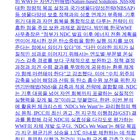
히 WWF는 자연기반해법(Nature-based Solutions, NbS)에
대한 정량적 목표 설정과 국가생물다양성전략(NBSAP)
등 생물다양성 보호 정책과의 상호 연계가 부족해, 기후
위기 대응과 자연 회복을 통합적으로 다루는 전략이 미
흡한 점을 주요 보완 과제로 꼽았다. 박민혜 한국WWF
사무총장은 “정부가 NDC 발표 이후 에너지 전환 계획을
연이어 제시한 것은 탄소중립을 향한 실행 의지를 보여
준다는 점에서 의미가 있다”며, “다만 이러한 의지가 실
질적인 성과로 이어지기 위해서는 연도별·부문별 온실
가스 감축 경로를 보다 구체적으로 보완하고, 정책 결정
과정과 의견 수렴 결과를 투명하게 공유하는 환류 체계
가 함께 마련돼야 한다”고 강조했다. 이어 “수치 위주의
감축을 넘어 해양과 산림 등 탄소 흡수원 보전을 위한 자
연기반해법(NbS)을 감축과 적응 전략에 결합할 때, NDC
는 기후 대응을 넘어 자연 회복까지 포괄하는 실질적인
실행력을 갖게 될 것”이라고 덧붙였다. 한편, 이번 분석
에 활용된 체크리스트 ‘NDCs We Want’는 파리협정의 핵
심 원칙, IPCC의 최신 권고, 전 지구적 이행점검(GST) 결
과를 통합해 각국 NDC의 실효성을 다각도로 평가하는
WWF의 자체 개발 도구다. ‘NDCs We Want’는 해당 목표
가 지구 평균기온 상승을 1.5℃ 이내로 제한하는 데 적합
한지, 투명한 이행과 점검이 가능한 구조를 갖추고 있는