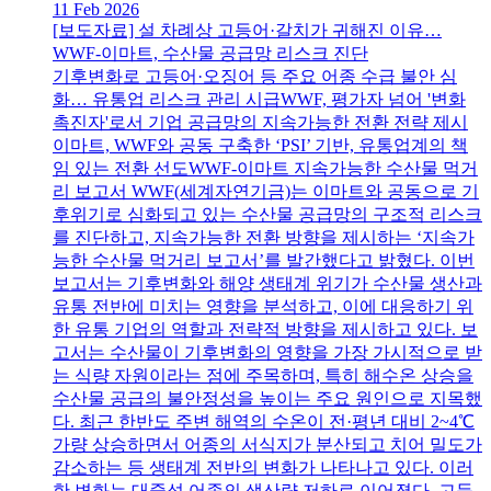
11 Feb 2026
[보도자료] 설 차례상 고등어·갈치가 귀해진 이유…
WWF-이마트, 수산물 공급망 리스크 진단
기후변화로 고등어·오징어 등 주요 어종 수급 불안 심
화… 유통업 리스크 관리 시급WWF, 평가자 넘어 '변화
촉진자'로서 기업 공급망의 지속가능한 전환 전략 제시
이마트, WWF와 공동 구축한 ‘PSI’ 기반, 유통업계의 책
임 있는 전환 선도WWF-이마트 지속가능한 수산물 먹거
리 보고서 WWF(세계자연기금)는 이마트와 공동으로 기
후위기로 심화되고 있는 수산물 공급망의 구조적 리스크
를 진단하고, 지속가능한 전환 방향을 제시하는 ‘지속가
능한 수산물 먹거리 보고서’를 발간했다고 밝혔다. 이번
보고서는 기후변화와 해양 생태계 위기가 수산물 생산과
유통 전반에 미치는 영향을 분석하고, 이에 대응하기 위
한 유통 기업의 역할과 전략적 방향을 제시하고 있다. 보
고서는 수산물이 기후변화의 영향을 가장 가시적으로 받
는 식량 자원이라는 점에 주목하며, 특히 해수온 상승을
수산물 공급의 불안정성을 높이는 주요 원인으로 지목했
다. 최근 한반도 주변 해역의 수온이 전·평년 대비 2~4℃
가량 상승하면서 어종의 서식지가 분산되고 치어 밀도가
감소하는 등 생태계 전반의 변화가 나타나고 있다. 이러
한 변화는 대중성 어종의 생산량 저하로 이어졌다. 고등