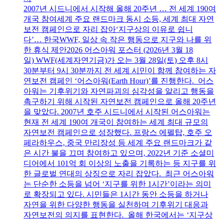
2007년 시드니에서 시작해 올해 20주년 … 전 세계 190여
개국 참여세계 주요 랜드마크 동시 소등, 세계 최대 자연
보전 캠페인으로 자리 잡아‘지구상의 이유로 쉽니
다’… 한국WWF, 일상 속 작은 행동으로 지구와 나를 위
한 휴식 제안2026 어스아워 포스터 (2026년 3월 18
일) WWF(세계자연기금)가 오는 3월 28일(토) 오후 8시
30분부터 9시 30분까지 전 세계 시민이 함께 참여하는 자
연보전 캠페인 ‘어스아워(Earth Hour)’를 진행한다. 어스
아워는 기후위기와 자연파괴의 심각성을 알리고 행동을
촉구하기 위해 시작된 자연보전 캠페인으로 올해 20주년
을 맞았다. 2007년 호주 시드니에서 시작된 어스아워는
현재 전 세계 190여 개국이 참여하는 세계 최대 규모의
자연보전 캠페인으로 성장했다. 프랑스 에펠탑, 호주 오
페라하우스, 중국 만리장성 등 세계 주요 랜드마크가 같
은 시간 불을 끄며 참여하고 있으며, 2022년 기준 소셜미
디어에서 101억 회 이상의 노출을 기록하는 등 지구를 위
한 글로벌 연대의 상징으로 자리 잡았다. 최근 어스아워
는 단순한 소등을 넘어 ‘지구를 위한 1시간’이라는 의미
로 확장되고 있다. 시민들은 1시간 동안 소등을 하거나
자연을 위한 다양한 행동을 실천하며 기후위기 대응과
자연보전의 의지를 표현한다. 올해 한국에서는 ‘지구상