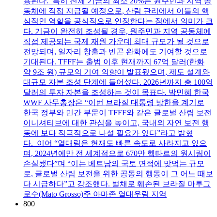
용된다. 특히 전체 기금의 최소 20%는 원주민과 지역 공
동체에 직접 지급될 예정으로, 산림 관리에서 이들의 핵
심적인 역할을 공식적으로 인정한다는 점에서 의미가 크
다. 기금이 완전히 조성될 경우, 원주민과 지역 공동체에
직접 제공되는 국제 재원 가운데 최대 규모가 될 것으로
전망되며, 일자리 창출과 빈곤 완화에도 기여할 것으로
기대된다. TFFF는 출범 이후 현재까지 67억 달러(한화
약 9조 원) 규모의 기여 의향이 발표됐으며, 제도 설계와
대규모 자본 조성 단계에 들어섰다. 2026년까지 총 100억
달러의 투자 자본을 조성하는 것이 목표다. 박민혜 한국
WWF 사무총장은 “이번 브라질 대통령 방한을 계기로
한국 정부와 민간 부문이 TFFF와 같은 글로벌 산림 보전
이니셔티브에 대한 관심을 높이고, 국내외 자연 보전 행
동에 보다 적극적으로 나설 필요가 있다”라고 밝혔
다. 이어 “열대림은 현재도 빠른 속도로 사라지고 있으
며, 2024년에만 전 세계적으로 670만 헥타르의 원시림이
손실됐다”며 “이는 베트남의 국토 면적에 맞먹는 규모
로, 글로벌 산림 보전을 위한 공동의 행동이 그 어느 때보
다 시급하다”고 강조했다. 벌채로 훼손된 브라질 마투그
로수(Mato Grosso)주 아마존 열대우림 지역
800