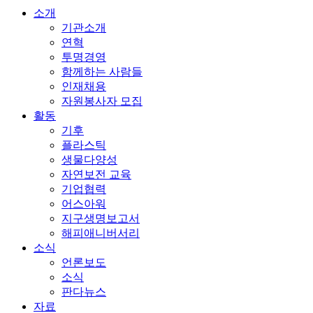
소개
기관소개
연혁
투명경영
함께하는 사람들
인재채용
자원봉사자 모집
활동
기후
플라스틱
생물다양성
자연보전 교육
기업협력
어스아워
지구생명보고서
해피애니버서리
소식
언론보도
소식
판다뉴스
자료