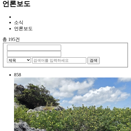
언론보도
소식
언론보도
총 195건
검색
858