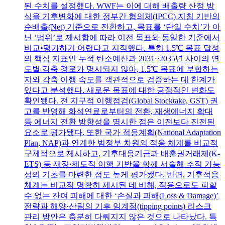
된 수치를 설정했다. WWF는 이에 대해 배출량 산정 방
식을 기후변화에 대한 정부간 협의체(IPCC) 지침 기반의
순배출(Net) 기준으로 전환하고, 목표를 ‘단일 수치’가 아
닌 ‘범위’로 제시함에 따라 이전 목표와 동일한 기준에서
비교•평가하기 어렵다고 지적했다. 특히 1.5℃ 목표 달성
의 핵심 지표인 누적 탄소예산과 2031~2035년 사이의 연
도별 감축 경로가 명시되지 않아, 1.5℃ 목표에 부합하는
지와 감축 이행 속도를 객관적으로 검증하는 데 한계가
있다고 분석했다. 새로운 목표에 대한 긍정적인 변화도
확인됐다. 전 지구적 이행점검(Global Stocktake, GST) 권
고를 반영해 화석연료로부터의 전환, 재생에너지 확대
등 에너지 전환 방향성을 명시한 점은 이전보다 진전된
요소로 평가됐다. 또한 국가 적응계획(National Adaptation
Plan, NAP)과 연계한 범정부 차원의 적응 체계를 비교적
구체적으로 제시하고, 기후대응기금과 배출권거래제(K-
ETS) 등 재정·제도적 이행 기반을 함께 서술해 추적 가능
성의 기초를 마련한 점도 높게 평가됐다. 반면, 기후적응
체계는 비교적 명확히 제시된 데 비해, 적응으로도 피할
수 없는 잔여 피해에 대한 ‘손실과 피해(Loss & Damage)’
전략과 해양·산림의 기후 임계점(tipping points) 리스크
관리 방안은 충분히 다뤄지지 않은 것으로 나타났다. 특