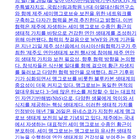
의 날(7월 26일)을 맞아 아시아산림협력기구(AFoCO), 제
주특별자치도, 국립산림과학원 난대·아열대산림연구소
와 함께 제주 세미맹그로브숲 보전을 위한 네트워크를
구축하고 다자간 협력을 본격 추진한다고 밝혔다. 이번
협력은 제주에 자생하는 세미 맹그로브 수종인 황근의
생태적 가치를 바탕으로 건강한 연안 생태계를 조성하기
위해 마련됐다. 협력의 첫걸음으로 WWF와 관계 기관들
은 지난 21일 제주 성산읍에서 아시아산림협력기구가 주
최한 '제주도 연안생태계 보전 행사'에 참여해 제주 연안
의 생태적 가치와 보전 필요성, 향후 협력 방향을 논의했
다. 참석자들은 식산봉 일대를 함께 걸으며 황근 자생지
를 둘러보고 다양한 협력 방안을 모색했다. 최근 기후위
기가 심화되면서 맹그로브를 비롯한 블루카본 생태계의
중요성이 더욱 커지고 있다. 맹그로브는 동일한 면적의
열대우림보다 3~5배 많은 탄소를 저장할 수 있는 대표적
인 자연기반해법(NbS)으로, 다양한 생물에게 먹이와 서
식지를 제공하는 핵심 생태계다. 이러한 생태적 가치를
인정받아 매년 7월 26일은 유네스코가 지정한 세계 맹그
로브 생태계 보전의 날로 기념되고 있다. 제주에는 국내
에서 자생하는 대표적인 세미 맹그로브 수종인 황근이
분포하며, 세미 맹그로브는 맹그로브와 유사한 생태적
기능을 수행하며 연안 생태계의 건강성을 보여주는 중요