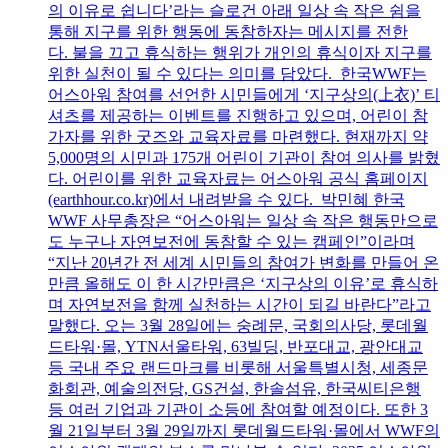
의 이유로 쉽니다’라는 슬로건 아래 일상 속 작은 쉼을
통해 지구를 위한 행동에 동참하자는 메시지를 전한
다. 불을 끄고 휴식하는 행위가 개인의 휴식이자 지구를
위한 실천이 될 수 있다는 의미를 담았다. 한국WWF는
어스아워 참여를 선언한 시민들에게 ‘지구상의(上衣)’ 티
셔츠를 제공하는 이벤트를 진행하고 있으며, 어린이 참
가자를 위한 굿즈와 교육자료를 마련했다. 현재까지 약
5,000명의 시민과 175개 어린이 기관이 참여 의사를 밝혔
다. 어린이를 위한 교육자료는 어스아워 공식 홈페이지
(earthhour.co.kr)에서 내려받을 수 있다. 박민혜 한국
WWF 사무총장은 “어스아워는 일상 속 작은 행동만으로
도 누구나 자연보전에 동참할 수 있는 캠페인”이라며
“지난 20년간 전 세계 시민들의 참여가 변화를 만들어 온
만큼 올해도 이 한 시간만큼은 ‘지구상의 이유’로 휴식하
며 자연보전을 함께 실천하는 시간이 되길 바란다”라고
말했다. 오는 3월 28일에는 숭례문, 국회의사당, 롯데월
드타워·몰, YTN서울타워, 63빌딩, 반포대교, 광안대교
등 국내 주요 랜드마크를 비롯해 서울특별시청, 세종문
화회관, 예술의전당, GS건설, 한솔섬유, 한국씨티은행
등 여러 기업과 기관이 소등에 참여할 예정이다. 또한 3
월 21일부터 3월 29일까지 롯데월드타워·몰에서 WWF의