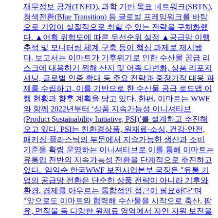
재무정보 공개(TNFD), 과학 기반 목표 네트워크(SBTN),
청색전환(Blue Transition) 등 글로벌 프레임워크를 바탕
으로 기업이 실질적으로 취할 수 있는 전략을 구체화했
다. ▲어획 위험도에 따른 우선순위 설정 ▲공급망 이행
추적 및 모니터링 체계 구축 등이 핵심 과제로 제시됐
다. 보고서는 이마트가 기후위기로 인한 수산물 공급 리
스크에 대응하기 위해 산지 및 어종 다변화, 상품 리포지
셔닝, 글로벌 인증 확대 등 주요 전략과 중장기적 대응 과
제를 수립하고, 이를 기반으로 한 수산물 공급 로드맵 이
행 현황과 향후 계획을 담고 있다. 한편, 이마트는 WWF
와 함께 2022년부터 ‘상품 지속가능성 이니셔티브
(Product Sustainability Initiative, PSI)’를 설계하고 추진해
오고 있다. PSI는 친환경상품, 원재료·소싱, 건강·안전,
패키징·플라스틱의 부문에서 지속가능한 생산과 소비
기준을 확립 운영하는 이니셔티브로 이를 통해 이마트는
유통업 전반의 지속가능성 전환을 단계적으로 추진하고
있다. 임익순 한국WWF 보전사업본부 국장은 "유통 기
업의 공급망 전환은 단순한 상품 전략이 아니라 기후와
환경, 경제를 아우르는 통합적인 접근이 필요하다"며
"앞으로도 이마트와 협력해 수산물을 시작으로 축산, 팜
유, 면직물 등 다양한 원재료 영역에서 자연 자원 보전을