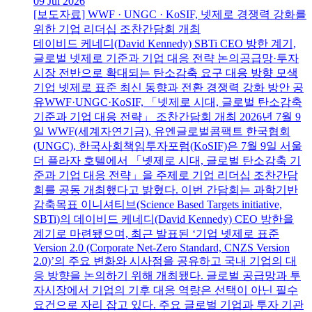
09 Jul 2026
[보도자료] WWF · UNGC · KoSIF, 넷제로 경쟁력 강화를
위한 기업 리더십 조찬간담회 개최
데이비드 케네디(David Kennedy) SBTi CEO 방한 계기,
글로벌 넷제로 기준과 기업 대응 전략 논의공급망·투자
시장 전반으로 확대되는 탄소감축 요구 대응 방향 모색
기업 넷제로 표준 최신 동향과 전환 경쟁력 강화 방안 공
유WWF·UNGC·KoSIF, 「넷제로 시대, 글로벌 탄소감축
기준과 기업 대응 전략」 조찬간담회 개최 2026년 7월 9
일 WWF(세계자연기금), 유엔글로벌콤팩트 한국협회
(UNGC), 한국사회책임투자포럼(KoSIF)은 7월 9일 서울
더 플라자 호텔에서 「넷제로 시대, 글로벌 탄소감축 기
준과 기업 대응 전략」을 주제로 기업 리더십 조찬간담
회를 공동 개최했다고 밝혔다. 이번 간담회는 과학기반
감축목표 이니셔티브(Science Based Targets initiative,
SBTi)의 데이비드 케네디(David Kennedy) CEO 방한을
계기로 마련됐으며, 최근 발표된 ‘기업 넷제로 표준
Version 2.0 (Corporate Net-Zero Standard, CNZS Version
2.0)’의 주요 변화와 시사점을 공유하고 국내 기업의 대
응 방향을 논의하기 위해 개최됐다. 글로벌 공급망과 투
자시장에서 기업의 기후 대응 역량은 선택이 아닌 필수
요건으로 자리 잡고 있다. 주요 글로벌 기업과 투자 기관