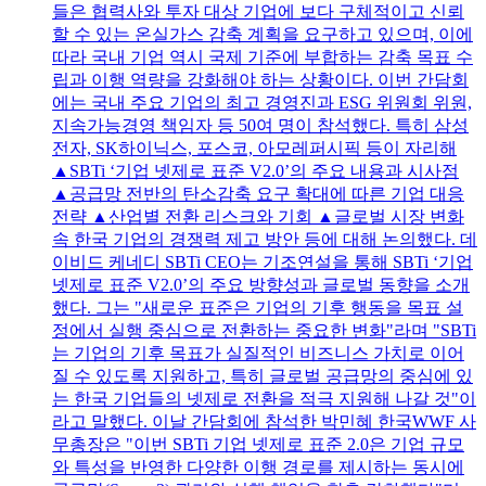
들은 협력사와 투자 대상 기업에 보다 구체적이고 신뢰
할 수 있는 온실가스 감축 계획을 요구하고 있으며, 이에
따라 국내 기업 역시 국제 기준에 부합하는 감축 목표 수
립과 이행 역량을 강화해야 하는 상황이다. 이번 간담회
에는 국내 주요 기업의 최고 경영진과 ESG 위원회 위원,
지속가능경영 책임자 등 50여 명이 참석했다. 특히 삼성
전자, SK하이닉스, 포스코, 아모레퍼시픽 등이 자리해
▲SBTi ‘기업 넷제로 표준 V2.0’의 주요 내용과 시사점
▲공급망 전반의 탄소감축 요구 확대에 따른 기업 대응
전략 ▲산업별 전환 리스크와 기회 ▲글로벌 시장 변화
속 한국 기업의 경쟁력 제고 방안 등에 대해 논의했다. 데
이비드 케네디 SBTi CEO는 기조연설을 통해 SBTi ‘기업
넷제로 표준 V2.0’의 주요 방향성과 글로벌 동향을 소개
했다. 그는 "새로운 표준은 기업의 기후 행동을 목표 설
정에서 실행 중심으로 전환하는 중요한 변화"라며 "SBTi
는 기업의 기후 목표가 실질적인 비즈니스 가치로 이어
질 수 있도록 지원하고, 특히 글로벌 공급망의 중심에 있
는 한국 기업들의 넷제로 전환을 적극 지원해 나갈 것"이
라고 말했다. 이날 간담회에 참석한 박민혜 한국WWF 사
무총장은 "이번 SBTi 기업 넷제로 표준 2.0은 기업 규모
와 특성을 반영한 다양한 이행 경로를 제시하는 동시에