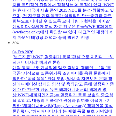
지를 독립적인 관점에서 점검하는 데 목적이 있다. WWF
는 현재 각국이 제출 중인 2035 NDC를 분석·취합하고 있
으며, 전 지구적 기후 목표가 실질적인 탄소중립과 자연
회복으로 이어질 수 있도록 모니터링과 협력을 이어갈
예정이다. 상세한 분석 자료 전문은 한국WWF 홈페이지
(wwfkorea.or.kr)에서 확인할 수 있다. 대표적인 재생에너
지 자원인 태양광 패널과 풍력 발전기 전경
804
04 Feb 2026
[보도자료] WWF, 멸종위기 동물 '팬심'으로 지킨다… ‘해
피애니버서리' 캠페인 론칭
매달 동물 보호 기념일에 맞춘 릴레이 캠페인… 2월 ‘북
극곰’ 시작으로 멸종위기종 조명아이돌 응원 문화에서
착안한 ‘동물 응원’ 컨셉 도입, 일상 속 자연보전 문화 확
산애니메이션 캠페인 영상 및 옥외광고 통해 멸종위기종
에 대한 친근한 관심 유도 해피애니버서리 캠페인 영
상 WWF(세계자연기금)는 멸종위기 동물 보호의 중요성
을 알리고, 대중의 지속적인 관심과 참여를 이끌어내기
위한 ‘해피애니버서리(Happy Aniversary)’ 캠페인을 공식
론칭했다. ‘해피애니버서리’는 매월 동물 보호 기념일에