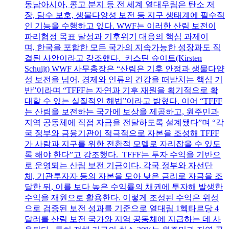
동남아시아, 콩고 분지 등 전 세계 열대우림은 탄소 저
장, 담수 보호, 생물다양성 보전 등 지구 생태계에 필수적
인 기능을 수행하고 있다. WWF는 이러한 산림 보전이
파리협정 목표 달성과 기후위기 대응의 핵심 과제이
며, 한국을 포함한 모든 국가의 지속가능한 성장과도 직
결된 사안이라고 강조했다. 커스틴 슈이트(Kirsten
Schuijt) WWF 사무총장은 “산림은 기후 안정과 생물다양
성 보전을 넘어, 경제와 인류의 건강을 떠받치는 핵심 기
반”이라며 “TFFF는 자연과 기후 재원을 획기적으로 확
대할 수 있는 실질적인 해법”이라고 밝혔다. 이어 “TFFF
는 산림을 보전하는 국가에 보상을 제공하고, 원주민과
지역 공동체에 직접 자금을 전달하도록 설계됐다”며 “각
국 정부와 금융기관이 적극적으로 자본을 조성해 TFFF
가 사람과 지구를 위한 전환적 모델로 자리잡을 수 있도
록 해야 한다”고 강조했다. TFFF는 투자 수익을 기반으
로 운영되는 산림 보전 기금이다. 각국 정부와 자선단
체, 기관투자자 등의 자본을 모아 낮은 금리로 자금을 조
달한 뒤, 이를 보다 높은 수익률의 채권에 투자해 발생한
수익을 재원으로 활용한다. 이렇게 조성된 수익은 위성
으로 검증된 보전 성과를 기준으로 열대림 1헥타르당 4
달러를 산림 보전 국가와 지역 공동체에 지급하는 데 사