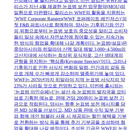
인슈페너’를 출시한다고 밝혔다. 이번 협업은 WWF와 할
리스가 지난 4월 체결한 눈표범 보전 업무협약(MOU)의
일환으로 마련됐다. 할리스는 WWF의 활동을 지원하는
‘WWF Corporate Rangers(WWF 코퍼레이트 레인저스)’의
첫 F&B 파트너사로 함께하며, 양사는 기후위기와 인간
의 위협으로부터 눈표범 보호의 중요성을 알리고 소비자
들이 일상 속에서 자연보전에 참여할 수 있는 지속가능
한 방식의 협업을 확대해 나갈 계획이다. 눈표범(설표)은
중앙아시아와 히말라야 산맥 일대 해발 3,000~4,500m의
고산지대에 서식하는 최상위 포식자로, 고산 생태계의
균형을 유지하는 ‘핵심종(Keystone Species)’이다. 그러나
기후위기로 인한 서식지 변화와 밀렵, 인간과의 갈등 등
으로 개체 수가 빠르게 감소하며 멸종위기에 놓여 있다.
WWF는 2070년까지 히말라야 지역 눈표범 서식지의 약
23%가 사라질 것으로 전망하고 있다. 이번에 출시되는
‘눈표범 아인슈페너’는 설산 속 눈표범의 발자국을 모티
브로 기획된 메뉴로, 판매 건당 200원이 눈표범 보전 기
금으로 적립된다. 양사는 향후 눈표범 보전 메시지를 담
은 MD 상품을 선보이고, MD 상품 판매 수익 일부 기부
와 함께 개인 텀블러 사용 시 제공되는 할인 혜택을 기부
로 전환하는 방식 등을 통해 추가 기부금을 조성하며 협
업을 확대해 나갈 예정이다. 조성된 기금은 WWF의 눈표