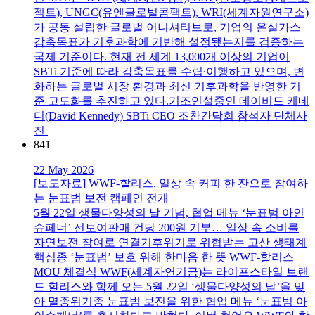
젝트), UNGC(유엔글로벌콤팩트), WRI(세계자원연구소)
가 공동 설립한 글로벌 이니셔티브로, 기업의 온실가스
감축목표가 기후과학에 기반해 설정됐는지를 검증하는
국제 기준이다. 현재 전 세계 13,000개 이상의 기업이
SBTi 기준에 따라 감축목표를 수립∙이행하고 있으며, 변
화하는 글로벌 시장 환경과 최신 기후과학을 반영한 기
준 고도화를 추진하고 있다.기조연설중인 데이비드 케네
디(David Kennedy) SBTi CEO 조찬간담회 참석자 단체사
진
841
22 May 2026
[보도자료] WWF-할리스, 일상 속 커피 한 잔으로 참여하
는 눈표범 보전 캠페인 전개
5월 22일 생물다양성의 날 기념, 협업 메뉴 ‘눈표범 아인
슈페너’ 선보여판매 건당 200원 기부… 일상 속 소비를
자연보전 참여로 연결기후위기로 위협받는 고산 생태계
핵심종 ‘눈표범’ 보호 위해 한마음 한 뜻 WWF-할리스
MOU 체결식 WWF(세계자연기금)는 라이프스타일 브랜
드 할리스와 함께 오는 5월 22일 ‘생물다양성의 날’을 맞
아 멸종위기종 눈표범 보전을 위한 협업 메뉴 ‘눈표범 아