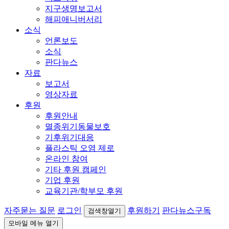
지구생명보고서
해피애니버서리
소식
언론보도
소식
판다뉴스
자료
보고서
영상자료
후원
후원안내
멸종위기동물보호
기후위기대응
플라스틱 오염 제로
온라인 참여
기타 후원 캠페인
기업 후원
교육기관/학부모 후원
자주묻는 질문
로그인
후원하기
판다뉴스구독
검색창열기
모바일 메뉴 열기