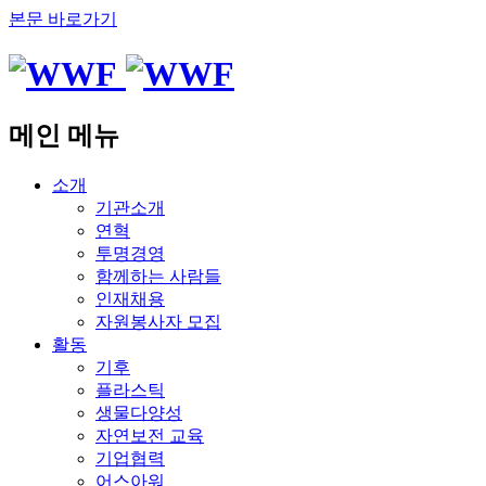
본문 바로가기
메인 메뉴
소개
기관소개
연혁
투명경영
함께하는 사람들
인재채용
자원봉사자 모집
활동
기후
플라스틱
생물다양성
자연보전 교육
기업협력
어스아워