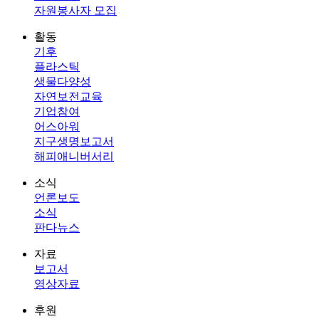
자원봉사자 모집
활동
기후
플라스틱
생물다양성
자연보전교육
기업참여
어스아워
지구생명보고서
해피애니버서리
소식
언론보도
소식
판다뉴스
자료
보고서
영상자료
후원