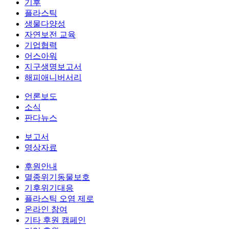
기후
플라스틱
생물다양성
자연보전 교육
기업협력
어스아워
지구생명보고서
해피애니버서리
언론보도
소식
판다뉴스
보고서
영상자료
후원안내
멸종위기동물보호
기후위기대응
플라스틱 오염 제로
온라인 참여
기타 후원 캠페인