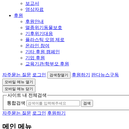
보고서
영상자료
후원
후원안내
멸종위기동물보호
기후위기대응
플라스틱 오염 제로
온라인 참여
기타 후원 캠페인
기업 후원
교육기관/학부모 후원
자주묻는 질문
로그인
후원하기
판다뉴스구독
검색창열기
모바일 메뉴 열기
모바일 메뉴 닫기
사이트 내 전체검색
통합검색
검색
자주묻는 질문
로그인
후원하기
메인 메뉴