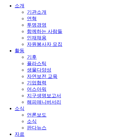
소개
기관소개
연혁
투명경영
함께하는 사람들
인재채용
자원봉사자 모집
활동
기후
플라스틱
생물다양성
자연보전 교육
기업협력
어스아워
지구생명보고서
해피애니버서리
소식
언론보도
소식
판다뉴스
자료