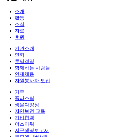
소개
활동
소식
자료
후원
기관소개
연혁
투명경영
함께하는 사람들
인재채용
자원봉사자 모집
기후
플라스틱
생물다양성
자연보전 교육
기업협력
어스아워
지구생명보고서
해피애니버서리