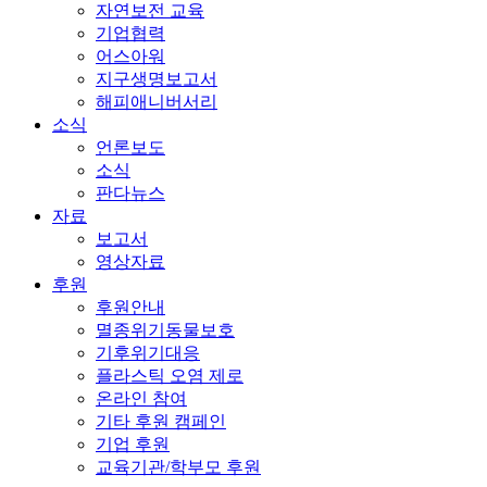
자연보전 교육
기업협력
어스아워
지구생명보고서
해피애니버서리
소식
언론보도
소식
판다뉴스
자료
보고서
영상자료
후원
후원안내
멸종위기동물보호
기후위기대응
플라스틱 오염 제로
온라인 참여
기타 후원 캠페인
기업 후원
교육기관/학부모 후원