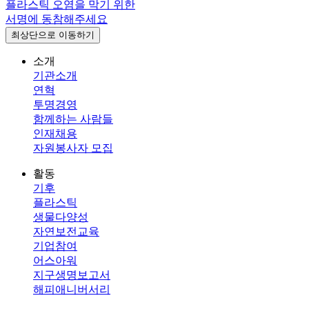
플라스틱 오염을 막기 위한
서명에 동참해주세요
최상단으로 이동하기
소개
기관소개
연혁
투명경영
함께하는 사람들
인재채용
자원봉사자 모집
활동
기후
플라스틱
생물다양성
자연보전교육
기업참여
어스아워
지구생명보고서
해피애니버서리