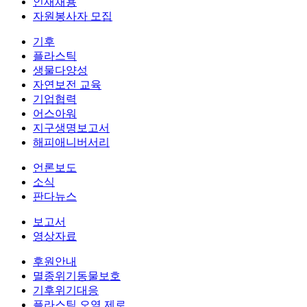
인재채용
자원봉사자 모집
기후
플라스틱
생물다양성
자연보전 교육
기업협력
어스아워
지구생명보고서
해피애니버서리
언론보도
소식
판다뉴스
보고서
영상자료
후원안내
멸종위기동물보호
기후위기대응
플라스틱 오염 제로